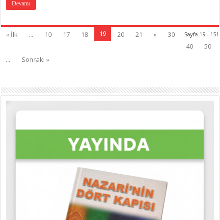
Devamı
19
« İlk
...
10
17
18
20
21
»
30
Sayfa 19 - 151
40
50
...
Sonraki »