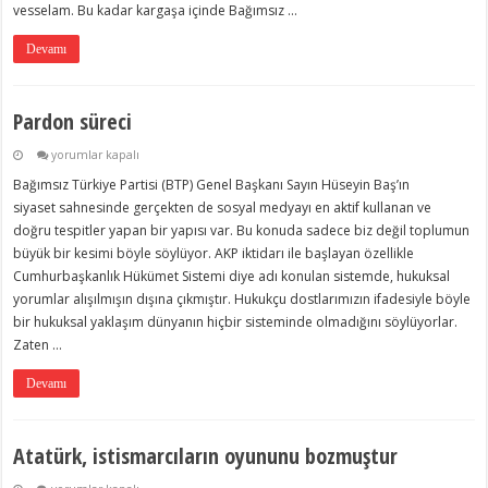
vesselam. Bu kadar kargaşa içinde Bağımsız …
Devamı
Pardon süreci
Pardon
yorumlar kapalı
süreci
Bağımsız Türkiye Partisi (BTP) Genel Başkanı Sayın Hüseyin Baş’ın
için
siyaset sahnesinde gerçekten de sosyal medyayı en aktif kullanan ve
doğru tespitler yapan bir yapısı var. Bu konuda sadece biz değil toplumun
büyük bir kesimi böyle söylüyor. AKP iktidarı ile başlayan özellikle
Cumhurbaşkanlık Hükümet Sistemi diye adı konulan sistemde, hukuksal
yorumlar alışılmışın dışına çıkmıştır. Hukukçu dostlarımızın ifadesiyle böyle
bir hukuksal yaklaşım dünyanın hiçbir sisteminde olmadığını söylüyorlar.
Zaten …
Devamı
Atatürk, istismarcıların oyununu bozmuştur
Atatürk,