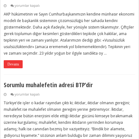
Bu
yorumlar kapalı
kafayla
AKP hükümetinin ve Sayın Cumhurbaşkanımızın kendine münhasır ekonomi
daha
çok
modeli ile başkanlık sisteminin çözümsüzlüğü her sahada kendini
ağlarsınız
göstermektedir. Daha açık ifadeyle, her yönüyle sistem tıkanmıştır. Çiftçiler
için
gerek toplumun diğer kesimleri gösterdikleri tepkide çok haklılar, ama
tepkinin yeri ve zamanı yanlıştır. Atalarımızın dediği gibi: «Vusulsüzlük
usulsüzlüktendir» (amaca erememek yol bilememektendir). Tepkinin yeri
ve zamanı seçimdir. 23 yıldır yoğun bir ilgiyle sandıkta oy …
Devamı
Sorumlu muhalefetin adresi BTP’dir
Sorumlu
yorumlar kapalı
muhalefetin
Türkiye’de işler o kadar rayından çıktı ki; iktidar, iktidar olmanın gereğini;
adresi
BTP’dir
muhalefet ise muhalefet olmanın gereğini yerine getiremiyor. İktidar,
için
neredeyse bütün enerjisini elde ettiği iktidar gücünü kimseye bırakmamak
üzerine kurgulamış; muhalefet, kendini iktidarın şerrinden korumaya
adamış; halk ise canından bezmiş bir vaziyetteyiz. “Bindik bir alamete,
gidiyoruz kıyamete.” sözünün anlam bulduğu bir zaman dilimini yaşıyoruz