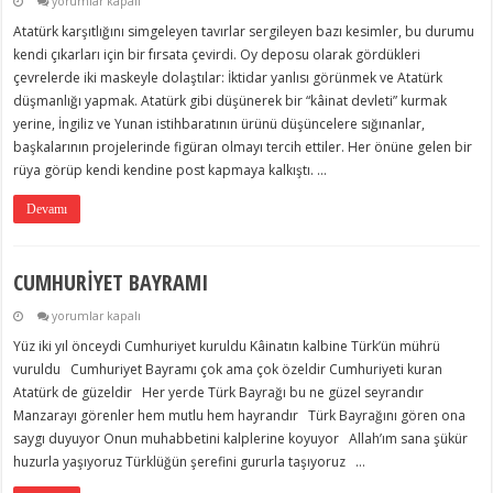
yorumlar kapalı
istismarcıların
Atatürk karşıtlığını simgeleyen tavırlar sergileyen bazı kesimler, bu durumu
oyununu
bozmuştur
kendi çıkarları için bir fırsata çevirdi. Oy deposu olarak gördükleri
için
çevrelerde iki maskeyle dolaştılar: İktidar yanlısı görünmek ve Atatürk
düşmanlığı yapmak. Atatürk gibi düşünerek bir “kâinat devleti” kurmak
yerine, İngiliz ve Yunan istihbaratının ürünü düşüncelere sığınanlar,
başkalarının projelerinde figüran olmayı tercih ettiler. Her önüne gelen bir
rüya görüp kendi kendine post kapmaya kalkıştı. …
Devamı
CUMHURİYET BAYRAMI
CUMHURİYET
yorumlar kapalı
BAYRAMI
Yüz iki yıl önceydi Cumhuriyet kuruldu Kâinatın kalbine Türk’ün mührü
için
vuruldu Cumhuriyet Bayramı çok ama çok özeldir Cumhuriyeti kuran
Atatürk de güzeldir Her yerde Türk Bayrağı bu ne güzel seyrandır
Manzarayı görenler hem mutlu hem hayrandır Türk Bayrağını gören ona
saygı duyuyor Onun muhabbetini kalplerine koyuyor Allah’ım sana şükür
huzurla yaşıyoruz Türklüğün şerefini gururla taşıyoruz …