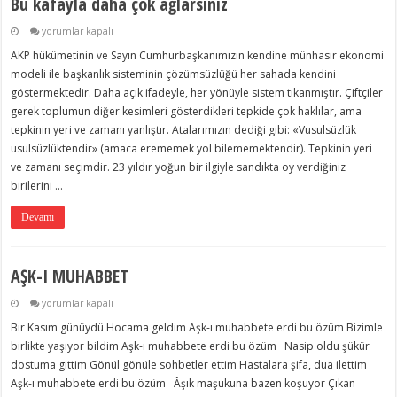
Bu kafayla daha çok ağlarsınız
Bu
yorumlar kapalı
kafayla
AKP hükümetinin ve Sayın Cumhurbaşkanımızın kendine münhasır ekonomi
daha
çok
modeli ile başkanlık sisteminin çözümsüzlüğü her sahada kendini
ağlarsınız
göstermektedir. Daha açık ifadeyle, her yönüyle sistem tıkanmıştır. Çiftçiler
için
gerek toplumun diğer kesimleri gösterdikleri tepkide çok haklılar, ama
tepkinin yeri ve zamanı yanlıştır. Atalarımızın dediği gibi: «Vusulsüzlük
usulsüzlüktendir» (amaca erememek yol bilememektendir). Tepkinin yeri
ve zamanı seçimdir. 23 yıldır yoğun bir ilgiyle sandıkta oy verdiğiniz
birilerini …
Devamı
AŞK-I MUHABBET
AŞK-
yorumlar kapalı
I
Bir Kasım günüydü Hocama geldim Aşk-ı muhabbete erdi bu özüm Bizimle
MUHABBET
için
birlikte yaşıyor bildim Aşk-ı muhabbete erdi bu özüm Nasip oldu şükür
dostuma gittim Gönül gönüle sohbetler ettim Hastalara şifa, dua ilettim
Aşk-ı muhabbete erdi bu özüm Âşık maşukuna bazen koşuyor Çıkan