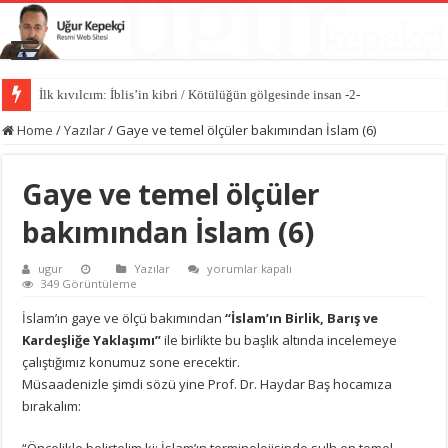
İlk kıvılcım: İblis’in kibri / Kötülüğün gölgesinde insan -2-
Home
/
Yazılar
/
Gaye ve temel ölçüler bakımından İslam (6)
Gaye ve temel ölçüler
bakımından İslam (6)
Gaye
ugur
Yazılar
yorumlar kapalı
ve
349 Görüntüleme
temel
ölçüler
İslam’ın gaye ve ölçü bakımından
“İslam’ın Birlik, Barış ve
bakımından
Kardeşliğe Yaklaşımı”
ile birlikte bu başlık altında incelemeye
İslam
(6)
çalıştığımız konumuz sone erecektir.
için
Müsaadenizle şimdi sözü yine Prof. Dr. Haydar Baş hocamıza
bırakalım:
“Öncelikle belirtelim ki; İslam’ın terminolojisinde sulh en temel