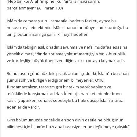
“Hep birlikte Allah ‘in ipine (Kur ‘an’a) sımsıkı sarılın,
parçalanmayın” (Ali İmran 103)
İslâm’da cemaat şuuru, cemaatle ibadetin fazileti, ayrıca bu
hususu teyit etmektedir. İslâm, inananlar bünyesinde kurduğu bu
birliği bütün insanlığa şamil kılmayı hedefler.
İslâm’da tebliğin asıl, cihadın savunma ve nefsi müdafaa esasına
yönelik olması; “dinde zorlama yoktur” mantığıyla birlik-bütünlük
ve kardeşliğe büyük önem verildiğini açıkça ortaya koymaktadır.
Bu hususun günümüzdeki pratik anlamı şudur ki; İslam’ın bu cihan
şümul sulh ve birliğe verdiği önemi bilmeyenler, O’nu
fundamantalizm, terörizm gibi bir takım sapık saplantı ve
telâkkilerle karıştırmaktadırlar. İdeolojik hareket edenler bunu
kasıtlı yaparken, cehalet sebebiyle bu hale düşüp İslam’a itiraz
edenler de vardır.
Giriş bölümümüzde öncelikle en son dinin özetle ne olduğunun
bilinmesi için İslam’ın bazı ana hususiyetlerine değinmeye çalıştık.”