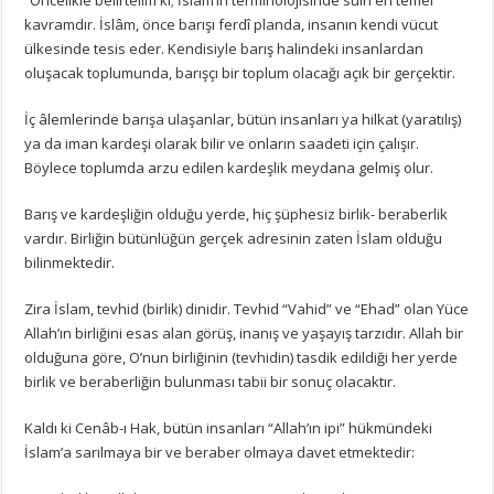
kavramdır. İslâm, önce barışı ferdî planda, insanın kendi vücut
ülkesinde tesis eder. Kendisiyle barış halindeki insanlardan
oluşacak toplumunda, barışçı bir toplum olacağı açık bir gerçektir.
İç âlemlerinde barışa ulaşanlar, bütün insanları ya hilkat (yaratılış)
ya da iman kardeşi olarak bilir ve onların saadeti için çalışır.
Böylece toplumda arzu edilen kardeşlik meydana gelmiş olur.
Barış ve kardeşliğin olduğu yerde, hiç şüphesiz birlik- beraberlik
vardır. Birliğin bütünlüğün gerçek adresinin zaten İslam olduğu
bilinmektedir.
Zira İslam, tevhid (birlik) dinidir. Tevhid “Vahid” ve “Ehad” olan Yüce
Allah’ın birliğini esas alan görüş, inanış ve yaşayış tarzıdır. Allah bir
olduğuna göre, O’nun birliğinin (tevhidin) tasdik edildiği her yerde
birlik ve beraberliğin bulunması tabii bir sonuç olacaktır.
Kaldı ki Cenâb-ı Hak, bütün insanları “Allah’ın ipi” hükmündeki
İslam’a sarılmaya bir ve beraber olmaya davet etmektedir: