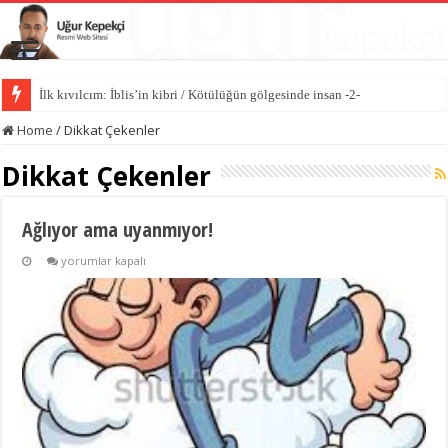
İlk kıvılcım: İblis’in kibri / Kötülüğün gölgesinde insan -2-
Home
/
Dikkat Çekenler
Dikkat Çekenler
Ağlıyor ama uyanmıyor!
Ağlıyor
yorumlar kapalı
ama
uyanmıyor!
için