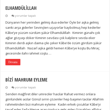
ELHAMDÜLİLLAH
ELHAMDÜLİLLAH
yorumlar kapalı
için
Dünyanın her yerinden gelmiş dua ederler Öyle bir aşka gelmiş
sanki arşa giderler Sevinçten uçuyorlar kaybolmuş hep kederler
Kâbe’ye yüzüm sürdüm şükür Elhamdülillah Kiminin günahı çok
ağlar gözyaşı döker Kiminin sevdası çok kalplere sevda eker
Kiminin derdi aşkın daima çile çeker Kâbe’de özüm gördüm şükür
Elhamdülillah Nazarî aşka geldi hemen Kâbe’ye koştu Bu Miraç
gecesinde ilahi rahmet coştu …
Devamı
BİZİ MAHRUM EYLEME
BİZİ
yorumlar kapalı
MAHRUM
Senden mağfiret diler umreciler hacılar Rahat vermez onlara
EYLEME
için
gönlündeki acılar Gönül sırrın çözenler hep başımın tacılar Allah’ım
rahmetinden bizi mahrum eyleme Kadın erkek çocuklar Kâbe’yi
tavaf eder Sefa Merve arası topluca gelir gider Günahları affolur