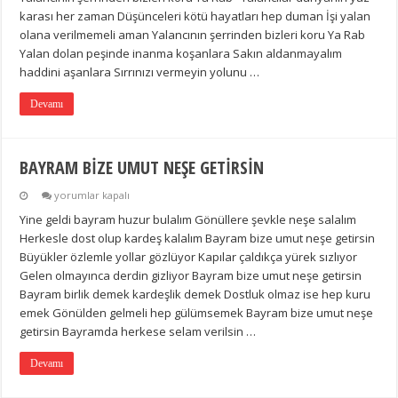
karası her zaman Düşünceleri kötü hayatları hep duman İşi yalan
olana verilmemeli aman Yalancının şerrinden bizleri koru Ya Rab
Yalan dolan peşinde inanma koşanlara Sakın aldanmayalım
haddini aşanlara Sırrınızı vermeyin yolunu …
Devamı
BAYRAM BİZE UMUT NEŞE GETİRSİN
BAYRAM
yorumlar kapalı
BİZE
Yine geldi bayram huzur bulalım Gönüllere şevkle neşe salalım
UMUT
NEŞE
Herkesle dost olup kardeş kalalım Bayram bize umut neşe getirsin
GETİRSİN
Büyükler özlemle yollar gözlüyor Kapılar çaldıkça yürek sızlıyor
için
Gelen olmayınca derdin gizliyor Bayram bize umut neşe getirsin
Bayram birlik demek kardeşlik demek Dostluk olmaz ise hep kuru
emek Gönülden gelmeli hep gülümsemek Bayram bize umut neşe
getirsin Bayramda herkese selam verilsin …
Devamı