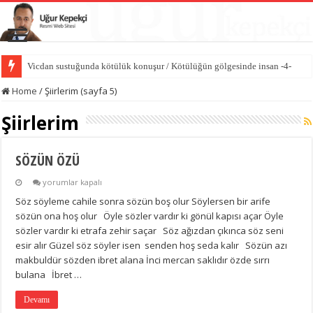
Hasedin ilk cinayeti / Kötülüğün gölgesinde insan -3-
Home
/
Şiirlerim (sayfa 5)
Şiirlerim
SÖZÜN ÖZÜ
SÖZÜN
yorumlar kapalı
ÖZÜ
Söz söyleme cahile sonra sözün boş olur Söylersen bir arife
için
sözün ona hoş olur Öyle sözler vardır ki gönül kapısı açar Öyle
sözler vardır ki etrafa zehir saçar Söz ağızdan çıkınca söz seni
esir alır Güzel söz söyler isen senden hoş seda kalır Sözün azı
makbuldür sözden ibret alana İnci mercan saklıdır özde sırrı
bulana İbret …
Devamı