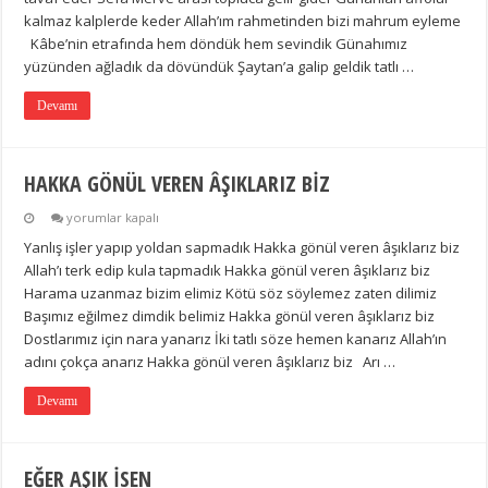
kalmaz kalplerde keder Allah’ım rahmetinden bizi mahrum eyleme
Kâbe’nin etrafında hem döndük hem sevindik Günahımız
yüzünden ağladık da dövündük Şaytan’a galip geldik tatlı …
Devamı
HAKKA GÖNÜL VEREN ÂŞIKLARIZ BİZ
HAKKA
yorumlar kapalı
GÖNÜL
Yanlış işler yapıp yoldan sapmadık Hakka gönül veren âşıklarız biz
VEREN
ÂŞIKLARIZ
Allah’ı terk edip kula tapmadık Hakka gönül veren âşıklarız biz
BİZ
Harama uzanmaz bizim elimiz Kötü söz söylemez zaten dilimiz
için
Başımız eğilmez dimdik belimiz Hakka gönül veren âşıklarız biz
Dostlarımız için nara yanarız İki tatlı söze hemen kanarız Allah’ın
adını çokça anarız Hakka gönül veren âşıklarız biz Arı …
Devamı
EĞER AŞIK İSEN