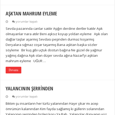
AŞKTAN MAHRUM EYLEME
AŞKTAN
yorumlar kapalı
MAHRUM
Sevda pazarında canlar satılır Aşığın derdine dertler katılır Aşık
EYLEME
için
olmayanlar nara atılır Beni aşksız koyup yoldan eyleme Aşık olan
dağlar taşlar aşarmış Sevdası peşinden durmaz koşarmış
Deryalara sığmaz coşar taşarmış Bana aşktan başka sözler
söyleme Bir kuş gibi uçtuk dostun bağına Ne güzel de yağmur
yağmış dağına Aşık olan düşer sevda ağına Nazarî’yi aşktan
mahrum eyleme UĞUR …
Devamı
YALANCININ ŞERRİNDEN
YALANCININ
yorumlar kapalı
ŞERRİNDEN
Bıktım şu insanların her türlü yalanından Hayır çıkar mı acep
için
ömrümün kalanından Kim fayda sağlamış ki güllerin solanından
Yalancının şerrinden bizleri koru Ya Rab Yalancılar dünyanın yüz