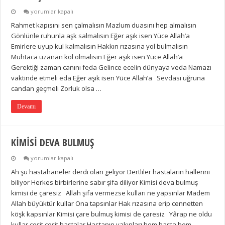
EĞER
yorumlar kapalı
AŞIK
Rahmet kapısını sen çalmalısın Mazlum duasını hep almalısın
İSEN
için
Gönlünle ruhunla aşk salmalısın Eğer aşık isen Yüce Allah’a
Emirlere uyup kul kalmalısın Hakkın rızasına yol bulmalısın
Muhtaca uzanan kol olmalısın Eğer aşık isen Yüce Allah’a
Gerektiği zaman canını feda Gelince ecelin dünyaya veda Namazı
vaktinde etmeli eda Eğer aşık isen Yüce Allah’a Sevdası uğruna
candan geçmeli Zorluk olsa …
Devamı
KİMİSİ DEVA BULMUŞ
KİMİSİ
yorumlar kapalı
DEVA
Ah şu hastahaneler derdi olan geliyor Dertliler hastaların hallerini
BULMUŞ
için
biliyor Herkes birbirlerine sabır şifa diliyor Kimisi deva bulmuş
kimisi de çaresiz Allah şifa vermezse kulları ne yapsınlar Madem
Allah büyüktür kullar Ona tapsınlar Hak rızasına erip cennetten
köşk kapsınlar Kimisi çare bulmuş kimisi de çaresiz Yârap ne oldu
kullar çeşit çeşit hastalar Hastanın yakınları hem hasta hem