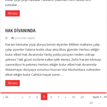
yastalar …
Devamı
HAK DİVANINDA
HAK
yorumlar kapalı
DİVANINDA
Haram lokmalar yiyip dünya benim diyenler Milletin mallarını çalıp
için
çalıp yiyenler Yalana teslim olup ateş libas giyenler Herkes ettiğin
bulur elbet Hak divanında Yanlış yolda yürüyen neden ızdırap
çekmez Tatlı güzel sözlerle kalbe iyilik ekmez Zehir haram lokmayı
zannediyor ki pekmez Herkes ettiğin bulur elbet Hak divanında
Aldanmayın dünyaya sonunuz hüsran olur Mazlumlara zulmeden
elbet ettiğin bulur Cahilce hayat süren …
Devamı
5
« İlk
...
«
3
4
6
7
»
10
20
Sayfa 5 - 39
30
...