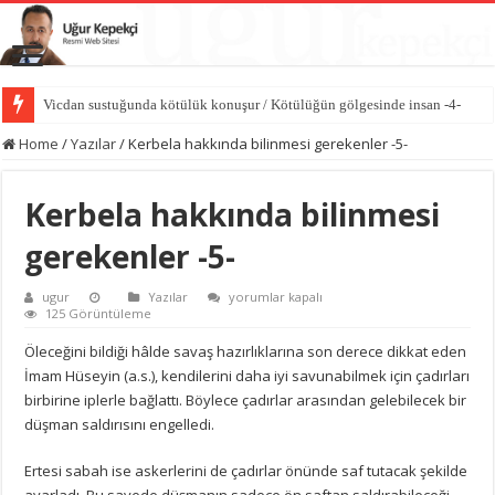
Vicdan sustuğunda kötülük konuşur / Kötülüğün gölgesinde insan -4-
Hasedin ilk cinayeti / Kötülüğün gölgesinde insan -3-
Home
/
Yazılar
/
Kerbela hakkında bilinmesi gerekenler -5-
Kerbela hakkında bilinmesi
gerekenler -5-
Kerbela
ugur
Yazılar
yorumlar kapalı
hakkında
125 Görüntüleme
bilinmesi
gerekenler
Öleceğini bildiği hâlde savaş hazırlıklarına son derece dikkat eden
-5-
İmam Hüseyin (a.s.), kendilerini daha iyi savunabilmek için çadırları
için
birbirine iplerle bağlattı. Böylece çadırlar arasından gelebilecek bir
düşman saldırısını engelledi.
Ertesi sabah ise askerlerini de çadırlar önünde saf tutacak şekilde
ayarladı. Bu sayede düşmanın sadece ön saftan saldırabileceği