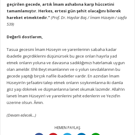
geçirilen gecede, artık İmam ashabına karşı hüccetini
tamamlamıştır. Herkes, ertesi gün şehit olacağını bilerek
hareket etmektedir.”
(Prof. Dr. Haydar Baş / İmam Hüseyin / sayfa
539)
Değerli dostlarım,
Tasua gecesini İmam Hüseyin ve yarenlerinin sabaha kadar
ibadetle geçirdiklerini düşünürsek bu gece onları hayırla yad
etmek onların yoluna ve davasına sadıklığımızı hatırlamak uygun
olan ameldir. Ehli Beyt imamlarının ve o yolun sevdalılarının bu
gecede yaptığı birçok nafile ibadetler vardır. En azından İmam
Hüseyin’in şefaatini talep etmek onların soykırımlarına iki damla
göz yaşı dökmek ve düşmanlarına lanet okumak lazımdır. Allah’ın
laneti İmam Hüseyin’i ve yarenlerini şehit edenlerin ve Yezid’in
üzerine olsun. Âmin.
(Devam edecek…)
HEMEN PAYLAŞ