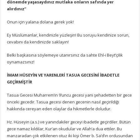
dönemde yaşasaydınız mutlaka onların safında yer
alırdınız”
Onun için yalana dolana gerek yok!
Ey Müslümanlar, kendinizle yüzleşin! Bu soruyu kendinize sorun,
cevabını da kendinizde saklayın!
Belki başkasına söylemeye utanırsınız da sahte Ehl-i Beyt’çilik
oynamazsınız!
İMAM HÜSEYİN VE YARENLERİ TASUA GECESİNİ İBADETLE
GEÇİRMİŞTİR
Tasua Gecesi Muharrem’in 9’uncu gecesi yani şehadetten bir gece
önceki gecedir. Tasua gecesi denen gecenin nasıl geçirildiği
hakkında cereyan eden olaylar da hikmetlerle doludur.
Hz. Hüseyin (a.s.) ve yanındakiler geceyi ibadetle geçirdiler. Bütün
gece namaz kıldılar, Kur’an okudular ve Allah’a dua ettiler. Bu
manzaradan çok etkilenen otuz iki kişi Ömer b. Sa’d’ın ordusundan