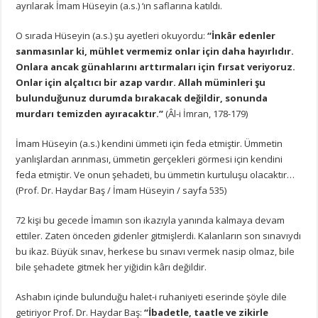
ayrılarak İmam Hüseyin (a.s.) ‘ın saflarına katıldı.
O sırada Hüseyin (a.s.) şu ayetleri okuyordu:
“İnkâr edenler
sanmasınlar ki, mühlet vermemiz onlar için daha hayırlıdır.
Onlara ancak günahlarını arttırmaları için fırsat veriyoruz.
Onlar için alçaltıcı bir azap vardır. Allah müminleri şu
bulunduğunuz durumda bırakacak değildir, sonunda
murdarı temizden ayıracaktır.”
(Âl-i İmran, 178-179)
İmam Hüseyin (a.s.) kendini ümmeti için feda etmiştir. Ümmetin
yanlışlardan arınması, ümmetin gerçekleri görmesi için kendini
feda etmiştir. Ve onun şehadeti, bu ümmetin kurtuluşu olacaktır…
(Prof. Dr. Haydar Baş / İmam Hüseyin / sayfa 535)
72 kişi bu gecede İmamın son ikazıyla yanında kalmaya devam
ettiler. Zaten önceden gidenler gitmişlerdi. Kalanların son sınavıydı
bu ikaz. Büyük sınav, herkese bu sınavı vermek nasip olmaz, bile
bile şehadete gitmek her yiğidin kârı değildir.
Ashabın içinde bulunduğu halet-i ruhaniyeti eserinde şöyle dile
getiriyor Prof. Dr. Haydar Baş:
“İbadetle, taatle ve zikirle