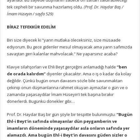
tek cepheli bir savunma hazırlamış oldu.
(Prof. Dr. Haydar Baş /
İmam Hüseyin / sayfa 529)
BİRAZ TEFEKKÜR EDELİM
Biri size diyecek ki “yarın mutlaka öleceksiniz, size müsaade
ediyorum. Bu gece gidenler mesul olmayacak ama yarın safımızda
savaştan geri kalanlar mahvolacak.” Ne yaparsınız acaba?
Klavye silahşorları ve Ehli Beyt gerçeğini anlamadığı halde
“ben
de orada kalırdım”
diyenler çıkacaktır. Ama o iş o kadar da kolay
değildir. Çünkü bugün onun davasını sözle bile savunmaktan
çekinip onun düşmanlarına rahmet okuyan aymazlar o gün ve o
zamanda yaşasaydılar İmam Hüseyin’i tek başına bırakır
dönerlerdi. Bugünkü dönekler gibi…
Prof. Dr. Haydar Baş bir gün şöyle bir tespitte bulunmuştu:
“Bugün
Ehl-i Beyt’in safında olmayanlar dün peygamberin ve
imamların döneminde yaşasaydılar asla onların safında yer
alamazdı. Ama bugün Ehl-i Beyt’in davasını güden sizler o