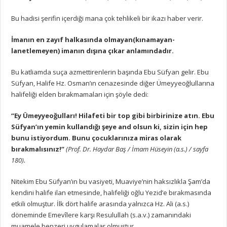
Bu hadisi şerifin içerdiği mana çok tehlikeli bir ikazı haber verir.
İmanın en zayıf halkasında olmayan(kınamayan-
lanetlemeyen) imanın dışına çıkar anlamındadır.
Bu katliamda suça azmettirenlerin başında Ebu Süfyan gelir. Ebu
Süfyan, Halife Hz. Osman’ın cenazesinde diğer Ümeyyeoğlullarına
halifeliği elden bırakmamaları için şöyle dedi:
“Ey Ümeyyeoğulları! Hilafeti bir top gibi birbirinize atın. Ebu
Süfyan’ın yemin kullandığı şeye and olsun ki, sizin için hep
bunu istiyordum. Bunu çocuklarınıza miras olarak
bırakmalısınız!”
(Prof. Dr. Haydar Baş / İmam Hüseyin (a.s.) / sayfa
180).
Nitekim Ebu Süfyan’ın bu vasiyeti, Muaviye’nin haksızlıkla Şam’da
kendini halife ilan etmesinde, halifeliği oğlu Yezid’e bırakmasında
etkili olmuştur. İlk dört halife arasında yalnızca Hz. Ali (a.s.)
döneminde Emevîlere karşı Resulullah (s.a.v.) zamanındaki
muamele benzeri uygulamalar olmuştur.