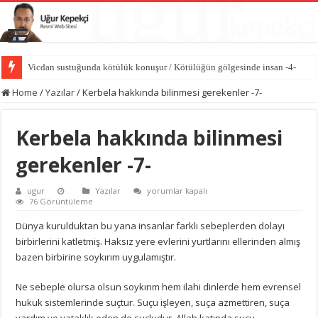
Vicdan sustuğunda kötülük konuşur / Kötülüğün gölgesinde insan -4-
Home
/
Yazılar
/
Kerbela hakkında bilinmesi gerekenler -7-
Kerbela hakkında bilinmesi
gerekenler -7-
Kerbela
ugur
Yazılar
yorumlar kapalı
hakkında
76 Görüntüleme
bilinmesi
gerekenler
Dünya kurulduktan bu yana insanlar farklı sebeplerden dolayı
-7-
birbirlerini katletmiş. Haksız yere evlerini yurtlarını ellerinden almış
için
bazen birbirine soykırım uygulamıştır.
Ne sebeple olursa olsun soykırım hem ilahi dinlerde hem evrensel
hukuk sistemlerinde suçtur. Suçu işleyen, suça azmettiren, suça
yardım ve yataklık eden de suçludur. Allah katında suçu