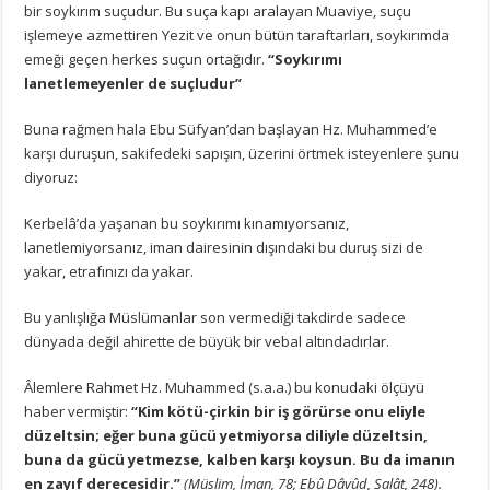
bir soykırım suçudur. Bu suça kapı aralayan Muaviye, suçu
işlemeye azmettiren Yezit ve onun bütün taraftarları, soykırımda
emeği geçen herkes suçun ortağıdır.
“Soykırımı
lanetlemeyenler de suçludur”
Buna rağmen hala Ebu Süfyan’dan başlayan Hz. Muhammed’e
karşı duruşun, sakifedeki sapışın, üzerini örtmek isteyenlere şunu
diyoruz:
Kerbelâ’da yaşanan bu soykırımı kınamıyorsanız,
lanetlemiyorsanız, iman dairesinin dışındaki bu duruş sizi de
yakar, etrafınızı da yakar.
Bu yanlışlığa Müslümanlar son vermediği takdirde sadece
dünyada değil ahirette de büyük bir vebal altındadırlar.
Âlemlere Rahmet Hz. Muhammed (s.a.a.) bu konudaki ölçüyü
haber vermiştir:
“Kim kötü-çirkin bir iş görürse onu eliyle
düzeltsin; eğer buna gücü yetmiyorsa diliyle düzeltsin,
buna da gücü yetmezse, kalben karşı koysun. Bu da imanın
en zayıf derecesidir.”
(Müslim, İman, 78; Ebû Dâvûd, Salât, 248).