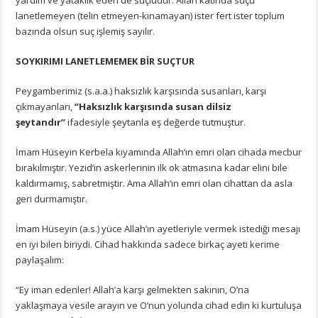
lanetlemeyen (telin etmeyen-kınamayan) ister fert ister toplum
bazında olsun suç işlemiş sayılır.
SOYKIRIMI LANETLEMEMEK BİR SUÇTUR
Peygamberimiz (s.a.a.) haksızlık karşısında susanları, karşı
çıkmayanları,
“Haksızlık karşısında susan dilsiz
şeytandır”
ifadesiyle şeytanla eş değerde tutmuştur.
İmam Hüseyin Kerbela kıyamında Allah’ın emri olan cihada mecbur
bırakılmıştır. Yezid’in askerlerinin ilk ok atmasına kadar elini bile
kaldırmamış, sabretmiştir. Ama Allah’ın emri olan cihattan da asla
geri durmamıştır.
İmam Hüseyin (a.s.) yüce Allah’ın ayetleriyle vermek istediği mesajı
en iyi bilen biriydi. Cihad hakkında sadece birkaç ayeti kerime
paylaşalım:
“Ey iman edenler! Allah’a karşı gelmekten sakının, O’na
yaklaşmaya vesile arayın ve O’nun yolunda cihad edin ki kurtuluşa