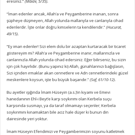
eresiniz.”
(Mâide, 5/35).
“İman edenler ancak, Allah’a ve Peygamberine inanan, sonra
şüpheye düşmeyen, Allah yolunda mallarıyla ve canlarıyla cihad
edenlerdir. İşte onlar doğru kimselerin ta kendileridir.”
(Hucurat,
49/15).
“Ey iman edenler! Sizi elem dolu bir azaptan kurtaracak bir ticaret
göstereyim mi? Allah’a ve Peygamberine inanır, mallarınızla ve
canlarınızla Allah yolunda cihad edersiniz. Eğer bilirseniz, bu sizin
için çok hayırlıdır. (Bunu yapınız ki) Allah, günahlarınızı bağışlasın,
Sizi içinden ırmaklar akan cennetlere ve Adn cennetlerindeki güzel
meskenlere koysun, işte bu büyük başarıdır.”
(Saf, 61/10-12).
Bu ayetler ışığında İmam Hüseyin (a.s.)’ın kıyamı ve Emevi
hanedanının Ehl-i Beyt’e karşı soykırımı olan Kerbela suçu
karşısında susmayı, ya da taraf olmamayı seçenler; Kerbela
soykırımını kınamaktan bile aciz hale düşer ki bunun din
dairesinde yeri yoktur.
İmam Hüseyin Efendimizi ve Peygamberimizin soyunu katletmek