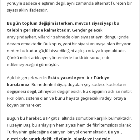
yönüyle sadece eleştiren değil, aynı zamanda alternatif üreten bir
siyasi aklın ifadesidir.
Bugün toplum değişim isterken, mevcut siyasi yapı bu
talebin gerisinde kalmaktadır.
Gençler gelecek
arayışındayken, yıllardır sahnede olan siyaset aynı döngü içinde
devam etmektedir. Bu kopuş, yeni bir siyasi anlayışa olan ihtiyacın
neden bu kadar güçlü hissedildiğini açıkça ortaya koymaktadır.
Çünkü millet artık aynı yöntemlerle farklı bir sonuç elde
edilemeyeceğini görmüştür.
Açık bir gerçek vardır:
Eski siyasetle yeni bir Türkiye
kurulamaz.
Bu nedenle ihtiyaç duyulan şey sadece kadroların
değişmesi değil, zihniyetin değişmesidir. Bu değişimin adı ise nettir:
Fikri olan, sistemi olan ve bunu hayata geçirecek iradeyi ortaya
koyan bir hareket.
Bugün bu hareket, BTP çatısı altında somut bir karşılık bulmaktadır.
Hüseyin Baş, bu anlayışın hem siyasi hem de fikrî temsilcisi olarak
Türkiye’nin geleceğine dair yeni bir yol önermektedir.
Bu yol,
eleştiriyle sınırlı değil; çözümle, planla ve iradeyle