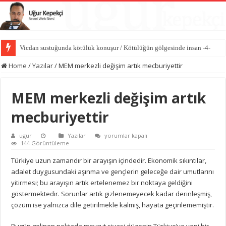
Vicdan sustuğunda kötülük konuşur / Kötülüğün gölgesinde insan -4-
Home
/
Yazılar
/
MEM merkezli değişim artık mecburiyettir
MEM merkezli değişim artık
mecburiyettir
MEM
ugur
Yazılar
yorumlar kapalı
merkezli
144 Görüntüleme
değişim
artık
Türkiye uzun zamandır bir arayışın içindedir. Ekonomik sıkıntılar,
mecburiyettir
adalet duygusundaki aşınma ve gençlerin geleceğe dair umutlarını
için
yitirmesi; bu arayışın artık ertelenemez bir noktaya geldiğini
göstermektedir. Sorunlar artık gizlenemeyecek kadar derinleşmiş,
çözüm ise yalnızca dile getirilmekle kalmış, hayata geçirilememiştir.
Bugün gelinen noktada mevcut siyasi düzenin Türkiye’ye yeni bir