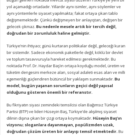
yol açamadığı ortadadır. Yıllardır aynı isimler, aynı söylemler ve
aynı yöntemlerle siyaset yapılmakta; fakat ortaya çıkan tablo
değişmemektedir. Çünkü değişmeyen bir anlayıştan, değişen bir
gelecek çıkmaz.
Bu nedenle mesele artık bir tercih değil,
doğrudan bir zorunluluk haline gelmiştir.
Türkiye’nin ihtiyacı; günü kurtaran politikalar değil, geleceği kuran
bir sistemdir. Sadece ekonomik paketlerle değil, köklü bir devlet
ve toplum tasavvuruyla hareket edilmesi gerekmektedir. Bu
noktada Prof. Dr. Haydar Baş’ın ortaya koyduğu model, üretim ve
tüketim dengesini merkeze alan, sosyal adaleti esas alan ve milli
egemenliği güçlendiren bütüncül bir yaklaşım sunmaktadır.
Bu
model, bugün yaşanan sorunların geçici değil yapısal
olduğunu gösteren önemli bir referanstır.
Bu fikriyatın siyasi zemindeki temsilcisi olan Bağımsız Türkiye
Partisi (BTP) ve lideri Hüseyin Baş, Türkiye’de alışılmış siyaset
dilinin dışına çıkan bir çizgi ortaya koymaktadır.
Hüseyin Baş’ın
vizyonu; sloganlara dayanmayan, popülizmden uzak,
doğrudan çözüm üreten bir anlayışı temsil etmektedir.
Bu