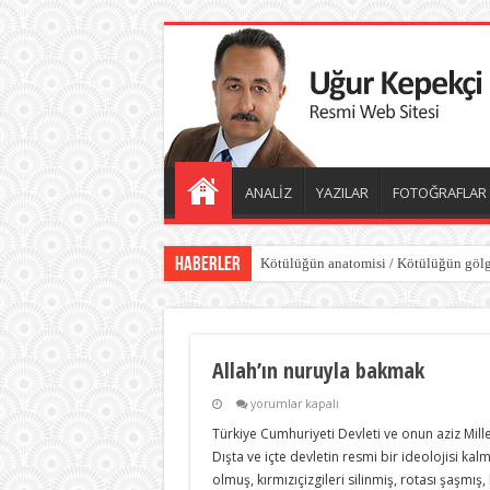
ANALİZ
YAZILAR
FOTOĞRAFLAR
Haberler
Dünyayı değiştiren sessiz güç iyiliktir
Allah’ın nuruyla bakmak
Allah’ın
yorumlar kapalı
nuruyla
Türkiye Cumhuriyeti Devleti ve onun aziz Millet
bakmak
için
Dışta ve içte devletin resmi bir ideolojisi kal
olmuş, kırmızıçizgileri silinmiş, rotası şaşmış