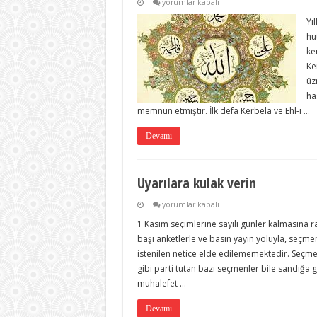
Diyanet’e
yorumlar kapalı
teşekkür
Yı
için
hu
ke
Ke
üz
ha
memnun etmiştir. İlk defa Kerbela ve Ehl-i …
Devamı
Uyarılara kulak verin
Uyarılara
yorumlar kapalı
kulak
1 Kasım seçimlerine sayılı günler kalmasına r
verin
için
başı anketlerle ve basın yayın yoluyla, seçme
istenilen netice elde edilememektedir. Seçme
gibi parti tutan bazı seçmenler bile sandığa 
muhalefet …
Devamı