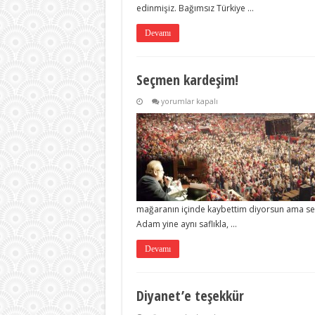
edinmişiz. Bağımsız Türkiye …
Devamı
Seçmen kardeşim!
Seçmen
yorumlar kapalı
kardeşim!
için
mağaranın içinde kaybettim diyorsun ama sen
Adam yine aynı saflıkla, …
Devamı
Diyanet’e teşekkür