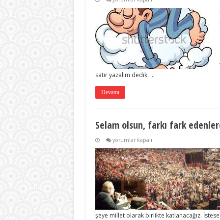
ama
uyanmıyor!
için
satır yazalım dedik. …
Devamı
Selam olsun, farkı fark edenler
Selam
yorumlar kapalı
olsun,
farkı
fark
edenlere!
için
şeye millet olarak birlikte katlanacağız. İste