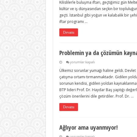
Konuştu
Kilislilerle buluşma iftarı, geçtiğimiz gün Melte
için
kültür ve iş dünyasından seçkin bir topluluğun
geçti. İstanbul gibi yoğun ve kalabalık bir ş
iftar programı …
Devamı
Problemin ya da çözümün kayn
Problemin
yorumlar kapalı
ya
Ülkemiz sorunlar yumağı haline geldi. Devlet
da
çözümün
çatışma ortamı tırmanmaktadır. Gidilen yold
kaynağı
sorunun kendisi, gidilen yoldan kaynaklanmak
olmak
için
BTP lideri Prof. Dr. Haydar Baş yaptığı değ
çözüm önerilerini dile getirdiler. Prof. Dr. …
Devamı
Ağlıyor ama uyanmıyor!
Ağlıyor
yorumlar kapalı