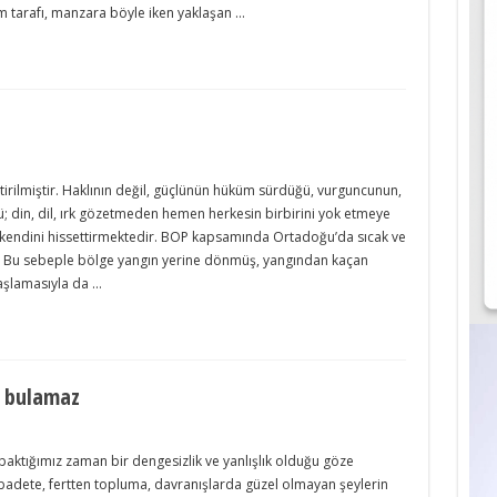
im tarafı, manzara böyle iken yaklaşan …
irilmiştir. Haklının değil, güçlünün hüküm sürdüğü, vurguncunun,
ü; din, dil, ırk gözetmeden hemen herkesin birbirini yok etmeye
e kendini hissettirmektedir. BOP kapsamında Ortadoğu’da sıcak ve
r. Bu sebeple bölge yangın yerine dönmüş, yangından kaçan
aşlamasıyla da …
u bulamaz
aktığımız zaman bir dengesizlik ve yanlışlık olduğu göze
ibadete, fertten topluma, davranışlarda güzel olmayan şeylerin