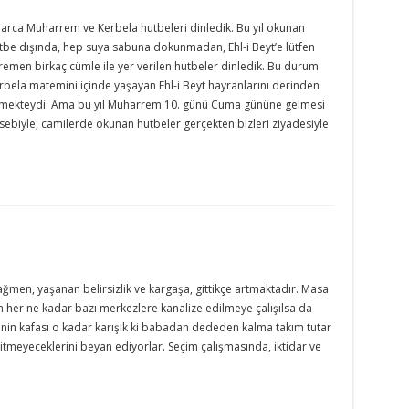
llarca Muharrem ve Kerbela hutbeleri dinledik. Bu yıl okunan
tbe dışında, hep suya sabuna dokunmadan, Ehl-i Beyt’e lütfen
remen birkaç cümle ile yer verilen hutbeler dinledik. Bu durum
rbela matemini içinde yaşayan Ehl-i Beyt hayranlarını derinden
mekteydi. Ama bu yıl Muharrem 10. günü Cuma gününe gelmesi
sebiyle, camilerde okunan hutbeler gerçekten bizleri ziyadesiyle
ağmen, yaşanan belirsizlik ve kargaşa, gittikçe artmaktadır. Masa
n her ne kadar bazı merkezlere kanalize edilmeye çalışılsa da
nin kafası o kadar karışık ki babadan dededen kalma takım tutar
gitmeyeceklerini beyan ediyorlar. Seçim çalışmasında, iktidar ve