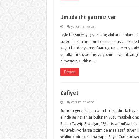
Umuda ihtiyacımız var
Umuda
yorumlar kapalı
ihtiyacımız
Öyle bir süreç yaşıyoruz ki; akılların anlama
var
için
süreç… İnsanların biri birini acımasızca katlett
geçici bir dünya menfaati uğruna neler yapıldı
umutlarını kaybetmiş ve çözüm aramaktan ço
olmasıdır. Gidilen …
Devamı
Zafiyet
Zafiyet
yorumlar kapalı
için
Suruç’ta gerçekleşen bombalı saldırıda hayat
elinde ağır silahlar bulunan yüzü maskeli ki
Recep Tayyip Erdoğan, “Eğer İstanbul’da bile bir
yürüyebiliyorlarsa bizim de maalesef güvenli
şeklinde bir açıklama yaptı. Sayın Cumhurbaş