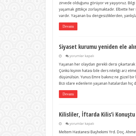
zirvede olduğunu görüyor ve yaşıyoruz. Bilgi 
için
yaşamak gittikçe zorlaşmaktadır. Elbette her 
vardır. Yaşanan bu dengesizliklerden, yanlış
Devamı
Siyaset kurumu yeniden ele alı
Siyaset
yorumlar kapalı
kurumu
Yaşanan her olaydan gerekli dersi çıkartarak y
yeniden
ele
Çünkü kişinin hatası bile ders niteliği arz etm
alınmalıdır.
düşünülsün. Yunus Emre bakınız ne güzel bir h
için
Bizi idare edenlerin yaşanan hatalardan hiç 
Devamı
Kilisliler, İftarda Kilis’i Konuştu
Kilisliler,
yorumlar kapalı
İftarda
Meltem Hastanesi Başhekimi Yrd. Doç. Ahmet 
Kilis’i