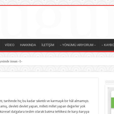
VİDEO
HAKKINDA
İLETİŞİM
– YÖNÜMÜ ARIYORUM –
– KAYBO
 / İyilik Medeniyeti -10-
i, tarihinde hiç bu kadar sıkıntılı ve karmaşık bir hâl almamıştı.
mamış, devleti devlet yapan, milleti millet yapan değerler yok
, küresel dalgalara teslim olarak batma tehlikesi ile karşı karşıya