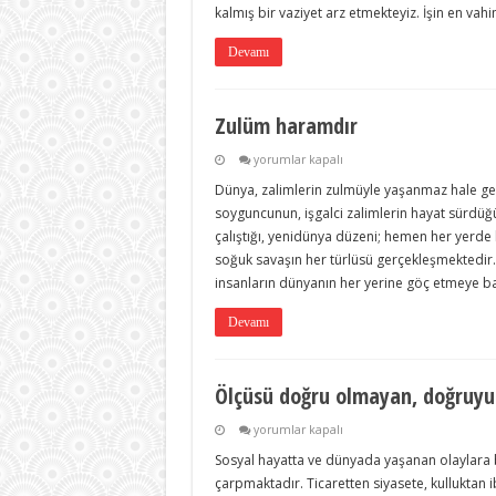
kalmış bir vaziyet arz etmekteyiz. İşin en vah
Devamı
Zulüm haramdır
Zulüm
yorumlar kapalı
haramdır
Dünya, zalimlerin zulmüyle yaşanmaz hale get
için
soyguncunun, işgalci zalimlerin hayat sürdüğ
çalıştığı, yenidünya düzeni; hemen her yerd
soğuk savaşın her türlüsü gerçekleşmektedi
insanların dünyanın her yerine göç etmeye b
Devamı
Ölçüsü doğru olmayan, doğruy
Ölçüsü
yorumlar kapalı
doğru
Sosyal hayatta ve dünyada yaşanan olaylara b
olmayan,
doğruyu
çarpmaktadır. Ticaretten siyasete, kulluktan 
bulamaz