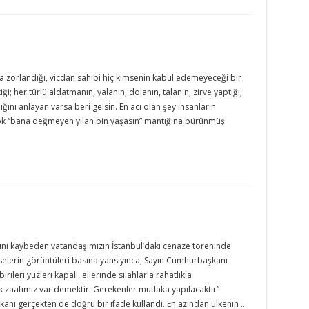
kta zorlandığı, vicdan sahibi hiç kimsenin kabul edemeyeceği bir
iği; her türlü aldatmanın, yalanın, dolanın, talanın, zirve yaptığı;
ğını anlayan varsa beri gelsin. En acı olan şey insanların
k “bana değmeyen yılan bin yaşasın” mantığına bürünmüş
ını kaybeden vatandaşımızın İstanbul’daki cenaze töreninde
mselerin görüntüleri basına yansıyınca, Sayın Cumhurbaşkanı
ileri yüzleri kapalı, ellerinde silahlarla rahatlıkla
k zaafımız var demektir. Gerekenler mutlaka yapılacaktır”
kanı gerçekten de doğru bir ifade kullandı. En azından ülkenin …