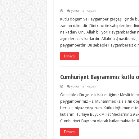
için
yorumlar kapalı
Kutlu doğum ve Peygamber gerçeği İçinde bul
zaman dilimidir. Dini otorite sahipleri kendi
ne kadar? Onu Allah biliyor! Peygamberden na
aşın derecesi kadardır. Allah(c.c.) nasibimizi, 
peygamberdir. Bu sebeple Peygambersiz din o
Devamı
Cumhuriyet Bayramımız kutlu o
Cumhuriyet
yorumlar kapalı
Bayramımız
Öncelikle dün gece idrak ettiğimiz Mevlit Kan
kutlu
olsun
peygamberimiz Hz. Muhammed (s.a.a.)’in doğu
için
bereket niyaz ediyorum. Kutlu doğumun ertes
kutlarım. Türkiye Büyük Millet Meclisi’nin 29 E
Cumhuriyet Bayramı olarak kutlanmaktadır.
Devamı