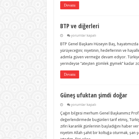
Devamı
BTP ve diğerleri
BTP
yorumlar kapalı
ve
BTP Genel Başkanı Hüseyin Baş, hayatımızda y
diğerleri
için
yürüyeceğini; niyetinin, hedeflerinin ve hayall
adımla güven vermeğe devam ediyor. Türkiye’d
yerindeyse “ateşten gömlek giymek” kadar zor
Devamı
Güneş ufuktan şimdi doğar
Güneş
yorumlar kapalı
ufuktan
Çağın bilgesi merhum Genel Başkanımız Prof.
şimdi
doğar
değerlendirmede bugünleri tarif etmiş, Türkiye’
için
zifiri karanlık günlerinin başladığını haber v
niyetim Allah şahit bir koltuğa oturmak, şan ş