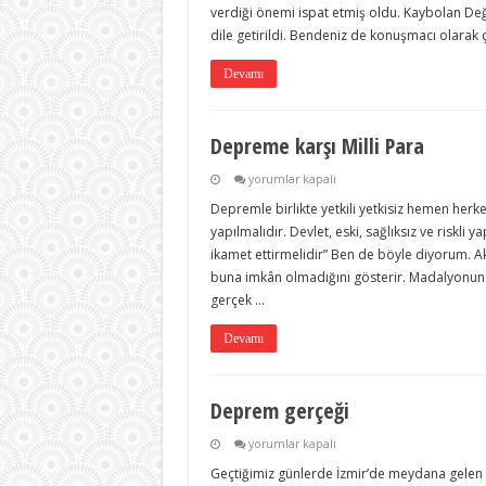
verdiği önemi ispat etmiş oldu. Kaybolan Değe
dile getirildi. Bendeniz de konuşmacı olarak ç
Devamı
Depreme karşı Milli Para
Depreme
yorumlar kapalı
karşı
Depremle birlikte yetkili yetkisiz hemen herk
Milli
Para
yapılmalıdır. Devlet, eski, sağlıksız ve riskli 
için
ikamet ettirmelidir” Ben de böyle diyorum. A
buna imkân olmadığını gösterir. Madalyonun b
gerçek …
Devamı
Deprem gerçeği
Deprem
yorumlar kapalı
gerçeği
Geçtiğimiz günlerde İzmir’de meydana gelen 
için