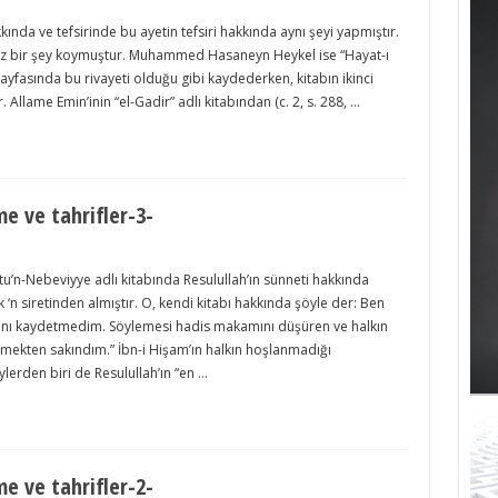
kında ve tefsirinde bu ayetin tefsiri hakkında aynı şeyi yapmıştır.
sız bir şey koymuştur. Muhammed Hasaneyn Heykel ise “Hayat-ı
ayfasında bu rivayeti olduğu gibi kaydederken, kitabın ikinci
Allame Emin’inin “el-Gadir” adlı kitabından (c. 2, s. 288, …
e ve tahrifler-3-
tu’n-Nebeviyye adlı kitabında Resulullah’ın sünneti hakkında
ak ‘n siretinden almıştır. O, kendi kitabı hakkında şöyle der: Ben
larını kaydetmedim. Söylemesi hadis makamını düşüren ve halkın
ekten sakındım.” İbn-i Hişam’ın halkın hoşlanmadığı
eylerden biri de Resulullah’ın “en …
e ve tahrifler-2-