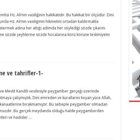
isi Hz. Ali’nin vasiliğinin hakikatidir. Bu hakikat bir ölçüdür. Dini
şında Hz. Ali’nin vasiliğinin hikmetini ortadan kaldırmakla
östermek adına her attığı adımda her söylediği sözde çıkarını
ine sözde şeyhlerine sözde hocalarına körü körüne teslimiyetin
e ve tahrifler-1-
e Mevlit Kandili vesilesiyle peygamber gerçeği üzerinde
aya çalışmıştık. Dini emreden ve kurallarını koyan yüce Allah,
hsi kanaatlerine bırakmamıştır. Bu sebeple peygamber olmadan
kansızdır. Bu gerçek meydanda olduğu halde peygamberden
tleri ve hadisler …