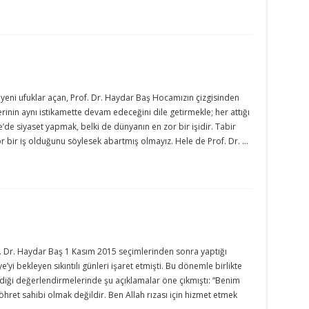
eni ufuklar açan, Prof. Dr. Haydar Baş Hocamızın çizgisinden
erinin aynı istikamette devam edeceğini dile getirmekle; her attığı
e siyaset yapmak, belki de dünyanın en zor bir işidir. Tabir
 bir iş olduğunu söylesek abartmış olmayız. Hele de Prof. Dr. …
 Dr. Haydar Baş 1 Kasım 2015 seçimlerinden sonra yaptığı
yi bekleyen sıkıntılı günleri işaret etmişti. Bu dönemle birlikte
erdiği değerlendirmelerinde şu açıklamalar öne çıkmıştı: “Benim
öhret sahibi olmak değildir. Ben Allah rızası için hizmet etmek