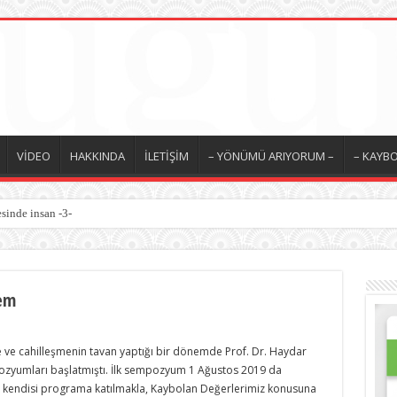
VİDEO
HAKKINDA
İLETİŞİM
– YÖNÜMÜ ARIYORUM –
– KAYBO
sinde insan -3-
em
ve cahilleşmenin tavan yaptığı bir dönemde Prof. Dr. Haydar
zyumları başlatmıştı. İlk sempozyum 1 Ağustos 2019 da
a kendisi programa katılmakla, Kaybolan Değerlerimiz konusuna