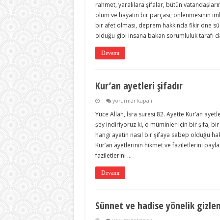
rahmet, yaralılara şifalar, bütün vatandaşla
ölüm ve hayatın bir parçası; önlenmesinin im
bir afet olması, deprem hakkında fikir öne s
olduğu gibi insana bakan sorumluluk tarafı da
Devamı
Kur’an ayetleri şifadır
Kur’an
yorumlar kapalı
ayetleri
Yüce Allah, İsra suresi 82. Ayette Kur’an ayet
şifadır
için
şey indiriyoruz ki, o müminler için bir şifa, bir
hangi ayetin nasıl bir şifaya sebep olduğu h
Kur’an ayetlerinin hikmet ve faziletlerini pay
faziletlerini …
Devamı
Sünnet ve hadise yönelik gizlem