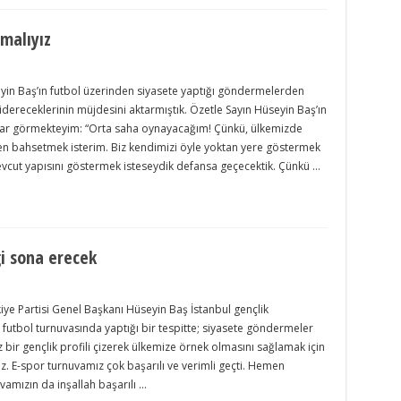
şmalıyız
n Baş’ın futbol üzerinden siyasete yaptığı göndermelerden
gidereceklerinin müjdesini aktarmıştık. Özetle Sayın Hüseyin Baş’ın
arar görmekteyim: “Orta saha oynayacağım! Çünkü, ülkemizde
en bahsetmek isterim. Biz kendimizi öyle yoktan yere göstermek
mevcut yapısını göstermek isteseydik defansa geçecektik. Çünkü …
ği sona erecek
kiye Partisi Genel Başkanı Hüseyin Baş İstanbul gençlik
ği futbol turnuvasında yaptığı bir tespitte; siyasete göndermeler
 bir gençlik profili çizerek ülkemize örnek olmasını sağlamak için
. E-spor turnuvamız çok başarılı ve verimli geçti. Hemen
amızın da inşallah başarılı …