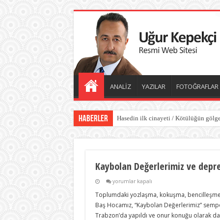
ANALİZ
YAZILAR
FOTOĞRAFLAR
Haberler
Hasedin ilk cinayeti / Kötülüğün gölge
Kaybolan Değerlerimiz ve depr
Kaybolan
yorumlar kapalı
Değerlerimiz
Toplumdaki yozlaşma, kokuşma, bencilleşme 
ve
deprem
Baş Hocamız, “Kaybolan Değerlerimiz” sempo
için
Trabzon’da yapıldı ve onur konuğu olarak d