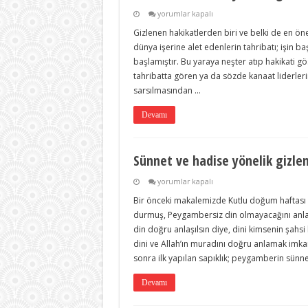
Sünnet
yorumlar kapalı
ve
Gizlenen hakikatlerden biri ve belki de en öneml
hadise
yönelik
dünya işerine alet edenlerin tahribatı; işin ba
gizleme
başlamıştır. Bu yaraya neşter atıp hakikati g
ve
tahrifler-
tahribatta gören ya da sözde kanaat liderler
2-
sarsılmasından …
için
Devamı
Sünnet ve hadise yönelik gizlem
Sünnet
yorumlar kapalı
ve
Bir önceki makalemizde Kutlu doğum haftası v
hadise
yönelik
durmuş, Peygambersiz din olmayacağını anlatm
gizleme
din doğru anlaşılsın diye, dini kimsenin şa
ve
tahrifler-
dini ve Allah’ın muradını doğru anlamak im
1-
sonra ilk yapılan sapıklık; peygamberin sünne
için
Devamı