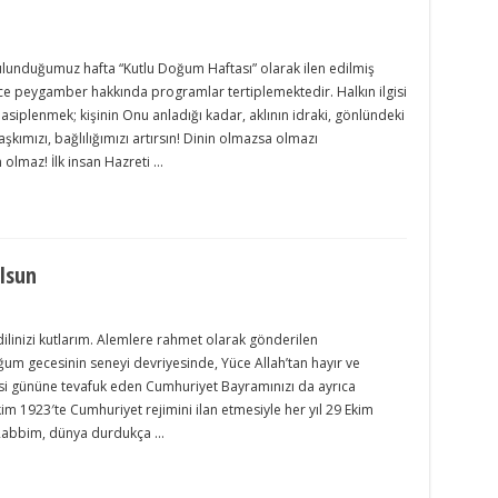
unduğumuz hafta “Kutlu Doğum Haftası” olarak ilen edilmiş
nce peygamber hakkında programlar tertiplemektedir. Halkın ilgisi
siplenmek; kişinin Onu anladığı kadar, aklının idraki, gönlündeki
aşkımızı, bağlılığımızı artırsın! Dinin olmazsa olmazı
lmaz! İlk insan Hazreti …
lsun
dilinizi kutlarım. Alemlere rahmet olarak gönderilen
m gecesinin seneyi devriyesinde, Yüce Allah’tan hayır ve
i gününe tevafuk eden Cumhuriyet Bayramınızı da ayrıca
kim 1923′te Cumhuriyet rejimini ilan etmesiyle her yıl 29 Ekim
 Rabbim, dünya durdukça …