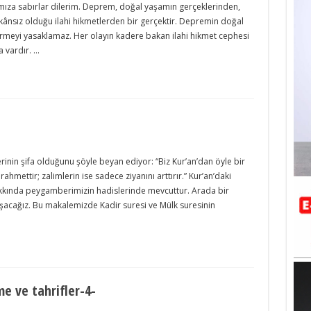
rımıza sabırlar dilerim. Deprem, doğal yaşamın gerçeklerinden,
kânsız olduğu ilahi hikmetlerden bir gerçektir. Depremin doğal
ürmeyi yasaklamaz. Her olayın kadere bakan ilahi hikmet cephesi
 vardır. …
lerinin şifa olduğunu şöyle beyan ediyor: “Biz Kur’an’dan öyle bir
 rahmettir; zalimlerin ise sadece ziyanını arttırır.” Kur’an’daki
akkında peygamberimizin hadislerinde mevcuttur. Arada bir
laşacağız. Bu makalemizde Kadir suresi ve Mülk suresinin
e ve tahrifler-4-