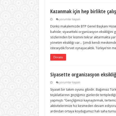
Kazanmak için hep birlikte çalı
Kazanmak
yorumlar kapalı
için
Dünkü makalemizde BTP Genel Başkanı Hüseyi
hep
birlikte
bahisle; siyasetteki organizasyon eksikliğini 
çalışmalıyız
sözlerinden bir kısmını tekrar aktarmakta y
için
yönetim eksikliği var… Şimdi kendi mevkiimd
isteseydik forvet oynayacaktık. Türkiye’nin 
Devamı
Siyasette organizasyon eksikli
Siyasette
yorumlar kapalı
organizasyon
Siyaset bir takım oyunu gibidir. Bağımsız Tür
eksikliği
sona
teşkilatlarının geçtiğimiz günlerde tertipledi
erecek
yapmıştı: “Gençliğimizi kaynaştırmak, tertemiz
için
aktivitelerimize hız kesmeden devam ediyoruz
ardından ortaya koyduğumuz halı saha turnuv