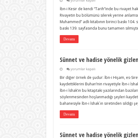
Sünnet
yorumlar kapalı
ve
İbn-i Kesir de kendi “Tarih”inde bu rivayet hak
hadise
yönelik
Rivayetin bu bölümünü silerek yerine anlam
gizleme
Muhammed” adlı kitabının birinci baskı 104. s
ve
tahrifler-
baskı 139. sayfasında bunu tamamen silmiştir. 
4-
için
Devamı
Sünnet ve hadise yönelik gizlem
Sünnet
yorumlar kapalı
ve
Bir diğer örnek de şudur: İbn-i Hişam, es-Sire
hadise
yönelik
kaydettiklerini Buhari’nin rivayetiyle İbn-i İsh
gizleme
İbn-i İshak’ın bu kitaptaki yazılarından bazı
ve
tahrifler-
söylenmesinden hoşlanmadığı şeyleri kaydetm
3-
bahanesiyle İbn-i İshak`ın siretinden sildiği ş
için
Devamı
Sünnet ve hadise yönelik gizlem