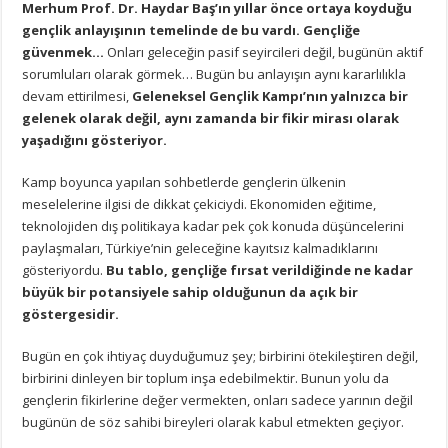
Merhum Prof. Dr. Haydar Baş’ın yıllar önce ortaya koyduğu
gençlik anlayışının temelinde de bu vardı. Gençliğe
güvenmek…
Onları geleceğin pasif seyircileri değil, bugünün aktif
sorumluları olarak görmek… Bugün bu anlayışın aynı kararlılıkla
devam ettirilmesi,
Geleneksel Gençlik Kampı’nın yalnızca bir
gelenek olarak değil, aynı zamanda bir fikir mirası olarak
yaşadığını gösteriyor.
Kamp boyunca yapılan sohbetlerde gençlerin ülkenin
meselelerine ilgisi de dikkat çekiciydi. Ekonomiden eğitime,
teknolojiden dış politikaya kadar pek çok konuda düşüncelerini
paylaşmaları, Türkiye’nin geleceğine kayıtsız kalmadıklarını
gösteriyordu.
Bu tablo, gençliğe fırsat verildiğinde ne kadar
büyük bir potansiyele sahip olduğunun da açık bir
göstergesidir.
Bugün en çok ihtiyaç duyduğumuz şey; birbirini ötekileştiren değil,
birbirini dinleyen bir toplum inşa edebilmektir. Bunun yolu da
gençlerin fikirlerine değer vermekten, onları sadece yarının değil
bugünün de söz sahibi bireyleri olarak kabul etmekten geçiyor.