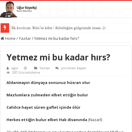
İlk kıvılcım: İblis’in kibri / Kötülüğün gölgesinde insan -2-
Kötülüğün anatomisi / Kötülüğün gölgesinde insan -1-
Home
/
Yazılar
/
Yetmez mi bu kadar hırs?
Yetmez mi bu kadar hırs?
Yetmez
ugur
Yazılar
yorumlar kapalı
mi
287 Görüntüleme
bu
kadar
Aldanmayın dünyaya sonunuz hüsran olur
hırs?
için
Mazlumlara zulmeden elbet ettiğin bulur
Cahilce hayat süren gaflet içinde ölür
Herkes ettiğin bulur elbet Hak divanında
(Nazarî)
22 yıllık AKP iktidarının ve onu kayıtsız şartsız destekleyen MHP ve