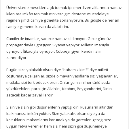
Üniversitede mescitleri açık tutmak için merdiven altlarında namaz
kılanlara imkân tanımak için verdiğim destancı mücadeleye
rağmen şimdi camiye gitmekte zorlanıyorum. Bu gidişte de her an
camiye gitmeme kararı da alabilirim.
Camilerde imamlar, sadece namaz kıldırmıyor. Gece gündüz
propagandayla uğraşıyor. Siyaset yapıyor. Milletin imanıyla
oynuyor. İtikadıyla oynuyor. Cübbeyi giyen kendini alim
zannediyor.
Bugün size yalakalık olsun diye “babamız kim?” diye milleti
coşturmaya çalışanlar, sizde olmayan vasıflarla sizi yağlayanlar,
mutlaka sizi terk edeceklerdir. Onlar gemisini her türlü suda
yüzdürebilen, para için Allah’ını, Kitabını, Peygamberini, Dinini
satacak kadar zavallılardır.
Sizin ve sizin gibi düşünenlerin yaptığı dini kusurların altından
kalkmanıza imkân yoktur. Size yalakalık olsun diye ya da
koltuklarını makamlarını korumak ya da görevleri gereği size
uygun fetva verenler hem sizi hem sizin gibi düşünemeye