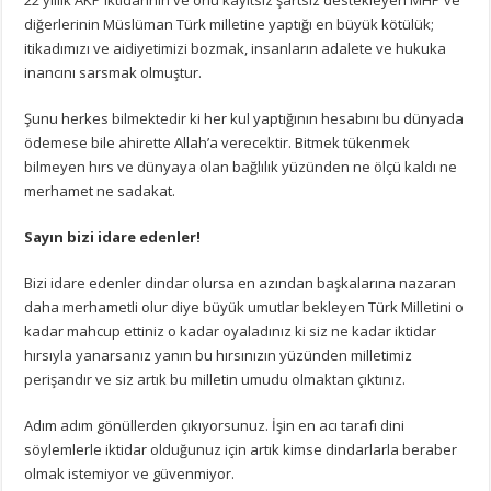
diğerlerinin Müslüman Türk milletine yaptığı en büyük kötülük;
itikadımızı ve aidiyetimizi bozmak, insanların adalete ve hukuka
inancını sarsmak olmuştur.
Şunu herkes bilmektedir ki her kul yaptığının hesabını bu dünyada
ödemese bile ahirette Allah’a verecektir. Bitmek tükenmek
bilmeyen hırs ve dünyaya olan bağlılık yüzünden ne ölçü kaldı ne
merhamet ne sadakat.
Sayın bizi idare edenler!
Bizi idare edenler dindar olursa en azından başkalarına nazaran
daha merhametli olur diye büyük umutlar bekleyen Türk Milletini o
kadar mahcup ettiniz o kadar oyaladınız ki siz ne kadar iktidar
hırsıyla yanarsanız yanın bu hırsınızın yüzünden milletimiz
perişandır ve siz artık bu milletin umudu olmaktan çıktınız.
Adım adım gönüllerden çıkıyorsunuz. İşin en acı tarafı dini
söylemlerle iktidar olduğunuz için artık kimse dindarlarla beraber
olmak istemiyor ve güvenmiyor.