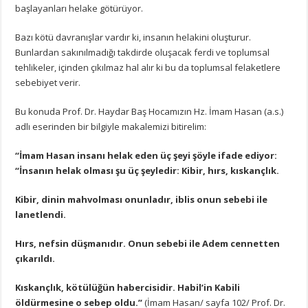
başlayanları helake götürüyor.
Bazı kötü davranışlar vardır ki, insanın helakini oluşturur.
Bunlardan sakınılmadığı takdirde oluşacak ferdi ve toplumsal
tehlikeler, içinden çıkılmaz hal alır ki bu da toplumsal felaketlere
sebebiyet verir.
Bu konuda Prof. Dr. Haydar Baş Hocamızın Hz. İmam Hasan (a.s.)
adlı eserinden bir bilgiyle makalemizi bitirelim:
“İmam Hasan insanı helak eden üç şeyi şöyle ifade ediyor:
“İnsanın helak olması şu üç şeyledir: Kibir, hırs, kıskançlık.
Kibir, dinin mahvolması onunladır, iblis onun sebebi ile
lanetlendi.
Hırs, nefsin düşmanıdır. Onun sebebi ile Adem cennetten
çıkarıldı.
Kıskançlık, kötülüğün habercisidir. Habil’in Kabili
öldürmesine o sebep oldu.”
(İmam Hasan/ sayfa 102/ Prof. Dr.