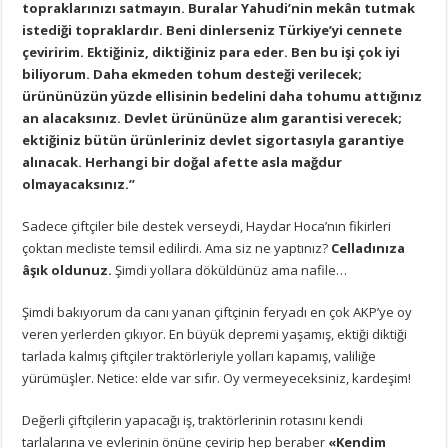
topraklarınızı satmayın. Buralar Yahudi’nin mekân tutmak
istediği topraklardır. Beni dinlerseniz Türkiye’yi cennete
çeviririm. Ektiğiniz, diktiğiniz para eder. Ben bu işi çok iyi
biliyorum. Daha ekmeden tohum desteği verilecek;
ürününüzün yüzde ellisinin bedelini daha tohumu attığınız
an alacaksınız. Devlet ürününüze alım garantisi verecek;
ektiğiniz bütün ürünleriniz devlet sigortasıyla garantiye
alınacak. Herhangi bir doğal afette asla mağdur
olmayacaksınız.”
Sadece çiftçiler bile destek verseydi, Haydar Hoca’nın fikirleri
çoktan mecliste temsil edilirdi. Ama siz ne yaptınız?
Celladınıza
âşık oldunuz.
Şimdi yollara döküldünüz ama nafile…
Şimdi bakıyorum da canı yanan çiftçinin feryadı en çok AKP’ye oy
veren yerlerden çıkıyor. En büyük depremi yaşamış, ektiği diktiği
tarlada kalmış çiftçiler traktörleriyle yolları kapamış, valiliğe
yürümüşler. Netice: elde var sıfır. Oy vermeyeceksiniz, kardeşim!
Değerli çiftçilerin yapacağı iş, traktörlerinin rotasını kendi
tarlalarına ve evlerinin önüne çevirip hep beraber
«Kendim