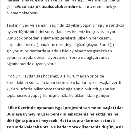
gibi:
«Vusulsüzlük usulsüzlüktendir»
(amaca erememek yol
bilememektendir).
Tepkinin yeri ve zamanı seçimdir. 23 yıldır yoğun bir ilgiyle sandıkta
oy verdiğiniz birilerini sonradan eleştirmeniz bir işe yaramıyor.
Bunu çok önceden anlamanız gerekirdi. Ülkenin her kesimi,
seçimden önce ağlamaktan neredeyse gözü çıkıyor. Sandığa
gidiyoruz; bu şartlarda yüzde 1 bile oy almaması gerekirken
oylarınızla yola devam diyorsunuz. Sonra da ağlıyorsunuz.
Ağlamanızı da duyan yoktur.
Prof. Dr. Haydar Baş hocamız, BTP kurulmadan önce de
kurulduktan sonra da tarım kesimine o kadar açık mesajlar verdi
ki; Şanlıurfa’da, yıllar önce toprak ağalarının bulunduğu bir kır
toplantısında yaptığı konuşma hâlâ kulaklarımdan gitmiyor:
“Ülke üzerinde oynanan işgal projesini tarımdan başlattılar.
Bunlara uymayın! Eğer beni dinlemezseniz ne ektiğiniz ne
diktiğiniz para etmeyecek. Hatta topraklarınızı satmak
zorunda kalacaksınız. Ne kadar zora düşerseniz düşün, asla