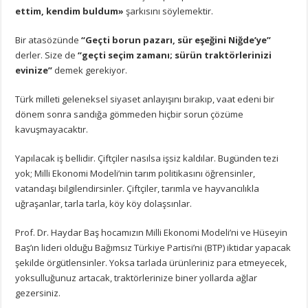
ettim, kendim buldum»
şarkısını söylemektir.
Bir atasözünde
“Geçti borun pazarı, sür eşeğini Niğde’ye”
derler. Size de
“geçti seçim zamanı; sürün traktörlerinizi
evinize”
demek gerekiyor.
Türk milleti geleneksel siyaset anlayışını bırakıp, vaat edeni bir
dönem sonra sandığa gömmeden hiçbir sorun çözüme
kavuşmayacaktır.
Yapılacak iş bellidir. Çiftçiler nasılsa işsiz kaldılar. Bugünden tezi
yok; Milli Ekonomi Modeli’nin tarım politikasını öğrensinler,
vatandaşı bilgilendirsinler. Çiftçiler, tarımla ve hayvancılıkla
uğraşanlar, tarla tarla, köy köy dolaşsınlar.
Prof. Dr. Haydar Baş hocamızın Milli Ekonomi Modeli’ni ve Hüseyin
Baş’ın lideri olduğu Bağımsız Türkiye Partisi’ni (BTP) iktidar yapacak
şekilde örgütlensinler. Yoksa tarlada ürünleriniz para etmeyecek,
yoksulluğunuz artacak, traktörlerinize biner yollarda ağlar
gezersiniz.