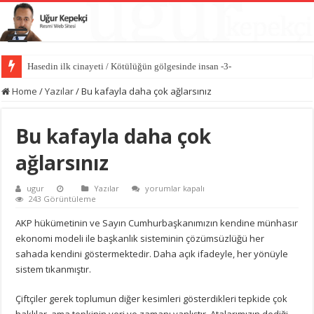
Hasedin ilk cinayeti / Kötülüğün gölgesinde insan -3-
Home
/
Yazılar
/
Bu kafayla daha çok ağlarsınız
Bu kafayla daha çok
ağlarsınız
Bu
ugur
Yazılar
yorumlar kapalı
kafayla
243 Görüntüleme
daha
çok
AKP hükümetinin ve Sayın Cumhurbaşkanımızın kendine münhasır
ağlarsınız
ekonomi modeli ile başkanlık sisteminin çözümsüzlüğü her
için
sahada kendini göstermektedir. Daha açık ifadeyle, her yönüyle
sistem tıkanmıştır.
Çiftçiler gerek toplumun diğer kesimleri gösterdikleri tepkide çok
haklılar, ama tepkinin yeri ve zamanı yanlıştır. Atalarımızın dediği