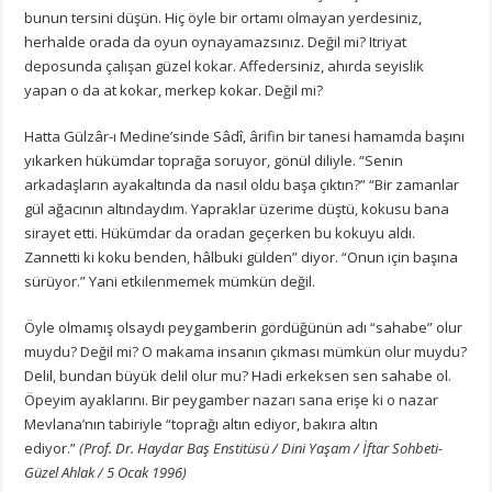
bunun tersini düşün. Hiç öyle bir ortamı olmayan yerdesiniz,
herhalde orada da oyun oynayamazsınız. Değil mi? Itriyat
deposunda çalışan güzel kokar. Affedersiniz, ahırda seyislik
yapan o da at kokar, merkep kokar. Değil mi?
Hatta Gülzâr-ı Medine’sinde Sâdî, ârifin bir tanesi hamamda başını
yıkarken hükümdar toprağa soruyor, gönül diliyle. “Senin
arkadaşların ayakaltında da nasıl oldu başa çıktın?” “Bir zamanlar
gül ağacının altındaydım. Yapraklar üzerime düştü, kokusu bana
sirayet etti. Hükümdar da oradan geçerken bu kokuyu aldı.
Zannetti ki koku benden, hâlbuki gülden” diyor. “Onun için başına
sürüyor.” Yani etkilenmemek mümkün değil.
Öyle olmamış olsaydı peygamberin gördüğünün adı “sahabe” olur
muydu? Değil mi? O makama insanın çıkması mümkün olur muydu?
Delil, bundan büyük delil olur mu? Hadi erkeksen sen sahabe ol.
Öpeyim ayaklarını. Bir peygamber nazarı sana erişe ki o nazar
Mevlana’nın tabiriyle “toprağı altın ediyor, bakıra altın
ediyor.”
(Prof. Dr. Haydar Baş Enstitüsü / Dini Yaşam / İftar Sohbeti-
Güzel Ahlak / 5 Ocak 1996)