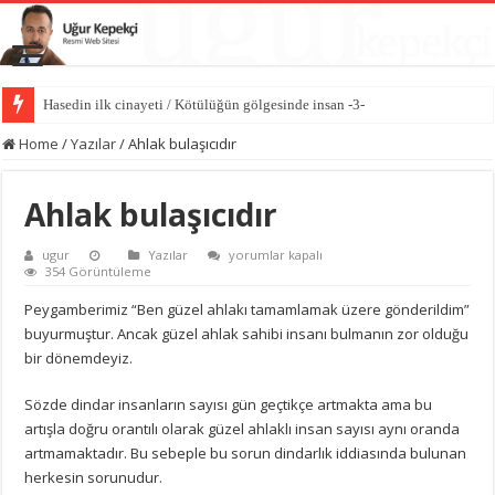
Hasedin ilk cinayeti / Kötülüğün gölgesinde insan -3-
İlk kıvılcım: İblis’in kibri / Kötülüğün gölgesinde insan -2-
Home
/
Yazılar
/
Ahlak bulaşıcıdır
Ahlak bulaşıcıdır
Ahlak
ugur
Yazılar
yorumlar kapalı
bulaşıcıdır
354 Görüntüleme
için
Peygamberimiz “Ben güzel ahlakı tamamlamak üzere gönderildim”
buyurmuştur. Ancak güzel ahlak sahibi insanı bulmanın zor olduğu
bir dönemdeyiz.
Sözde dindar insanların sayısı gün geçtikçe artmakta ama bu
artışla doğru orantılı olarak güzel ahlaklı insan sayısı aynı oranda
artmamaktadır. Bu sebeple bu sorun dindarlık iddiasında bulunan
herkesin sorunudur.