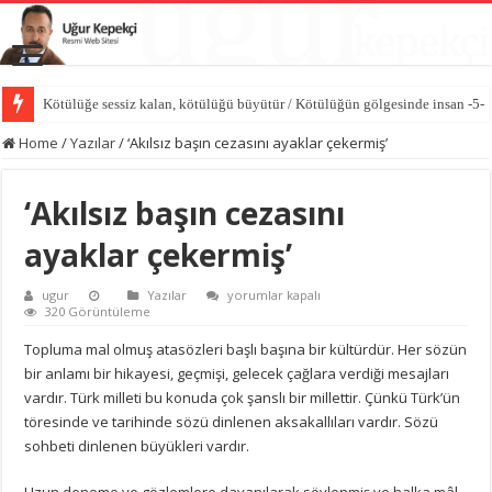
Kötülüğe sessiz kalan, kötülüğü büyütür / Kötülüğün gölgesinde insan -5-
Vicdan sustuğunda kötülük konuşur / Kötülüğün gölgesinde insan -4-
Home
/
Yazılar
/
‘Akılsız başın cezasını ayaklar çekermiş’
‘Akılsız başın cezasını
ayaklar çekermiş’
‘Akılsız
ugur
Yazılar
yorumlar kapalı
başın
320 Görüntüleme
cezasını
ayaklar
Topluma mal olmuş atasözleri başlı başına bir kültürdür. Her sözün
çekermiş’
bir anlamı bir hikayesi, geçmişi, gelecek çağlara verdiği mesajları
için
vardır. Türk milleti bu konuda çok şanslı bir millettir. Çünkü Türk’ün
töresinde ve tarihinde sözü dinlenen aksakallıları vardır. Sözü
sohbeti dinlenen büyükleri vardır.
Uzun deneme ve gözlemlere dayanılarak söylenmiş ve halka mâl