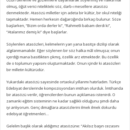
olmuş, öğüt verici nitelikteki söz, darb-ı mesellere atasözü
denmektedir. Atasözü milletler için adeta bir kültür, bir okul niteliği
taşımaktadır. Hemen herkesin dağarcığında birkaçı bulunur. Söze
başlarken, “Bizim orda derler ki”, “Rahmetli babam derdi ki”,
“Atalarımız demiş ki” diye başlarlar.
Söylenilen atasözleri, kelimelerin yan yana basitçe dizilişi olarak
algılanmamalıdır. Eğer söylenen bir söz halka mâl olmuşsa; onun
içerdiği mana basitlikten çıkmış, özellik arz etmektedir. Bu özellik
de o toplumun yapısını oluşturmaktadır. Onun içindir ki atasözleri
bir milletin kültürüdür.
Yukardaki atasözü sayesinde ortaokul yıllarımı hatırladım. Türkçe
Edebiyat derslerinde kompozisyondan imtihan olurduk. İmtihanda
bir atasözü verilir, öğrencilerden bunun açıklaması istenirdi. O
zamanki eğitim sisteminin ne kadar sağlıklı olduğunu şimdi daha
iyi anlıyorum. Genç dimağlara atasözlerini ilmek ilmek dokurdu
edebiyat öğretmenleri…
Gelelim başlık olarak aldığımız atasözüne: “Akılsız başın cezasını