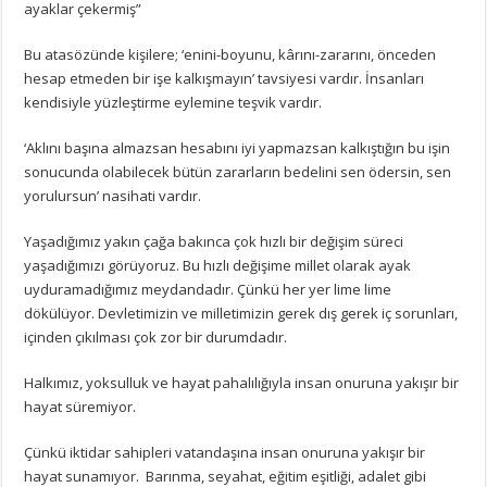
ayaklar çekermiş”
Bu atasözünde kişilere; ‘enini-boyunu, kârını-zararını, önceden
hesap etmeden bir işe kalkışmayın’ tavsiyesi vardır. İnsanları
kendisiyle yüzleştirme eylemine teşvik vardır.
‘Aklını başına almazsan hesabını iyi yapmazsan kalkıştığın bu işin
sonucunda olabilecek bütün zararların bedelini sen ödersin, sen
yorulursun’ nasihati vardır.
Yaşadığımız yakın çağa bakınca çok hızlı bir değişim süreci
yaşadığımızı görüyoruz. Bu hızlı değişime millet olarak ayak
uyduramadığımız meydandadır. Çünkü her yer lime lime
dökülüyor. Devletimizin ve milletimizin gerek dış gerek iç sorunları,
içinden çıkılması çok zor bir durumdadır.
Halkımız, yoksulluk ve hayat pahalılığıyla insan onuruna yakışır bir
hayat süremiyor.
Çünkü iktidar sahipleri vatandaşına insan onuruna yakışır bir
hayat sunamıyor. Barınma, seyahat, eğitim eşitliği, adalet gibi