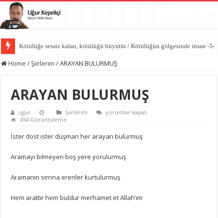
Kötülüğe sessiz kalan, kötülüğü büyütür / Kötülüğün gölgesinde insan -5-
Home
/
Şiirlerim
/
ARAYAN BULURMUŞ
ARAYAN BULURMUŞ
ARAYAN
ugur
Şiirlerim
yorumlar kapalı
BULURMUŞ
454 Görüntüleme
için
İster dost ister düşman her arayan bulurmuş
Aramayı bilmeyen boş yere yorulurmuş
Aramanın sırrına erenler kurtulurmuş
Hem arattır hem buldur merhamet et Allah’ım