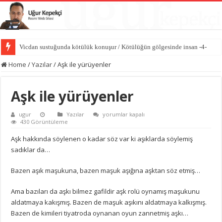
Vicdan sustuğunda kötülük konuşur / Kötülüğün gölgesinde insan -4-
Hasedin ilk cinayeti / Kötülüğün gölgesinde insan -3-
Home
/
Yazılar
/
Aşk ile yürüyenler
Aşk ile yürüyenler
Aşk
ugur
Yazılar
yorumlar kapalı
ile
430 Görüntüleme
yürüyenler
için
Aşk hakkında söylenen o kadar söz var ki aşıklarda söylemiş
sadıklar da…
Bazen aşık maşukuna, bazen maşuk aşığına aşktan söz etmiş…
Ama bazıları da aşkı bilmez gafildir aşk rolü oynamış maşukunu
aldatmaya kakışmış. Bazen de maşuk aşıkını aldatmaya kalkışmış.
Bazen de kimileri tiyatroda oynanan oyun zannetmiş aşkı…