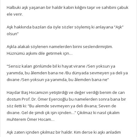
Halbuki aşk yaşanan bir haldir kabin kılığını taşır ve sahibini çabuk
ele verir.
Aşk hakkında bazıları da öyle sözler söylemiş ki anlayana “Aşk”
olsun”
Aşkla alakalı söylenen namelerden birini seslendirmiştim.
Hüznümü aşkımı dile getirmek için…
“Sensiz kalan gönlümde bil ki hayat virane /Sen yoksun ya
yanımda, bu âlemden bana ne /Bu dünyada sevmeyen ya deli ya
divane /Sen yoksun ya yanımda, bu âlemden bana ne”
Haydar Baş Hocamızın yetiştirdiği ve değer verdiği benim de can
dostum Prof. Dr. Ömer Eyercioğlu bu namelerden sonra bana bir
söz iletti ki: “Bu alemde sevmeyen ya deli divana; Seven de
divane. Gel de şimdi çık işin içinden…” Çıkılmaz ki nasıl çıkalım
muhterem Ömer Hocam…
Aşk zaten içinden çıkılmaz bir haldir. Kim derse ki aşkı anladım