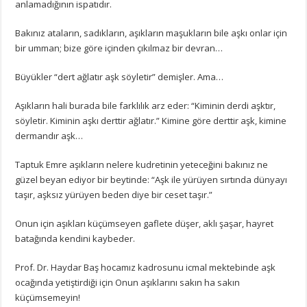
anlamadığının ispatıdır.
Bakınız ataların, sadıkların, aşıkların maşukların bile aşkı onlar için
bir umman; bize göre içinden çıkılmaz bir devran…
Büyükler “dert ağlatır aşk söyletir” demişler. Ama…
Aşıkların hali burada bile farklılık arz eder: “Kiminin derdi aşktır,
söyletir. Kiminin aşkı derttir ağlatır.” Kimine göre derttir aşk, kimine
dermandır aşk…
Taptuk Emre aşıkların nelere kudretinin yeteceğini bakınız ne
güzel beyan ediyor bir beytinde: “Aşk ile yürüyen sırtında dünyayı
taşır, aşksız yürüyen beden diye bir ceset taşır.”
Onun için aşıkları küçümseyen gaflete düşer, aklı şaşar, hayret
batağında kendini kaybeder.
Prof. Dr. Haydar Baş hocamız kadrosunu icmal mektebinde aşk
ocağında yetiştirdiği için Onun aşıklarını sakın ha sakın
küçümsemeyin!