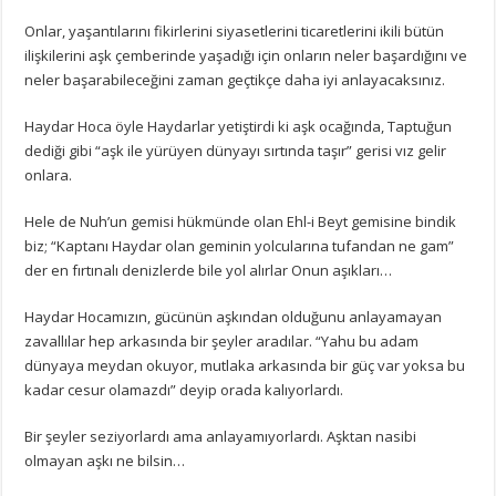
Onlar, yaşantılarını fikirlerini siyasetlerini ticaretlerini ikili bütün
ilişkilerini aşk çemberinde yaşadığı için onların neler başardığını ve
neler başarabileceğini zaman geçtikçe daha iyi anlayacaksınız.
Haydar Hoca öyle Haydarlar yetiştirdi ki aşk ocağında, Taptuğun
dediği gibi “aşk ile yürüyen dünyayı sırtında taşır” gerisi vız gelir
onlara.
Hele de Nuh’un gemisi hükmünde olan Ehl-i Beyt gemisine bindik
biz; “Kaptanı Haydar olan geminin yolcularına tufandan ne gam”
der en fırtınalı denizlerde bile yol alırlar Onun aşıkları…
Haydar Hocamızın, gücünün aşkından olduğunu anlayamayan
zavallılar hep arkasında bir şeyler aradılar. “Yahu bu adam
dünyaya meydan okuyor, mutlaka arkasında bir güç var yoksa bu
kadar cesur olamazdı” deyip orada kalıyorlardı.
Bir şeyler seziyorlardı ama anlayamıyorlardı. Aşktan nasibi
olmayan aşkı ne bilsin…