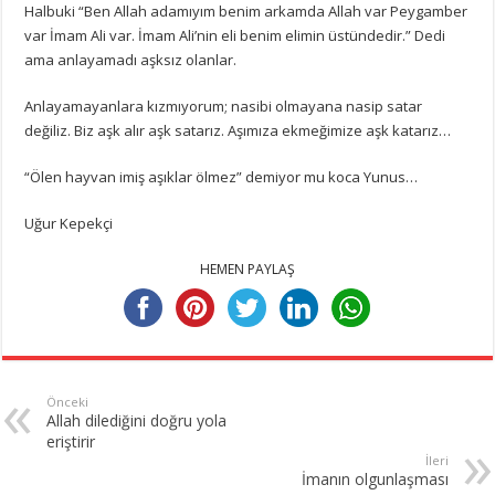
Halbuki “Ben Allah adamıyım benim arkamda Allah var Peygamber
var İmam Ali var. İmam Ali’nin eli benim elimin üstündedir.” Dedi
ama anlayamadı aşksız olanlar.
Anlayamayanlara kızmıyorum; nasibi olmayana nasip satar
değiliz. Biz aşk alır aşk satarız. Aşımıza ekmeğimize aşk katarız…
“Ölen hayvan imiş aşıklar ölmez” demiyor mu koca Yunus…
Uğur Kepekçi
HEMEN PAYLAŞ
Önceki
Allah dilediğini doğru yola
eriştirir
İleri
İmanın olgunlaşması