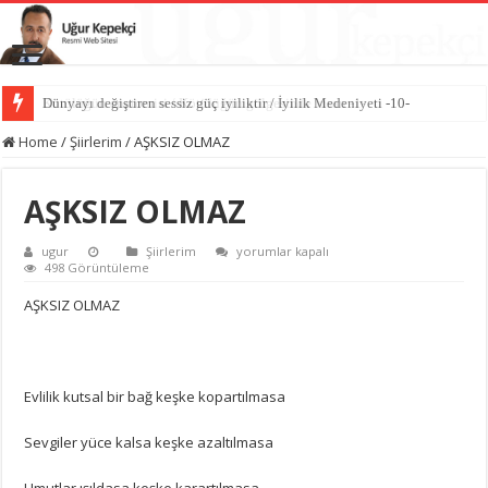
Dünyayı değiştiren sessiz güç iyiliktir / İyilik Medeniyeti -10-
Home
/
Şiirlerim
/
AŞKSIZ OLMAZ
AŞKSIZ OLMAZ
AŞKSIZ
ugur
Şiirlerim
yorumlar kapalı
OLMAZ
498 Görüntüleme
için
AŞKSIZ OLMAZ
Evlilik kutsal bir bağ keşke kopartılmasa
Sevgiler yüce kalsa keşke azaltılmasa
Umutlar ışıldasa keşke karartılmasa