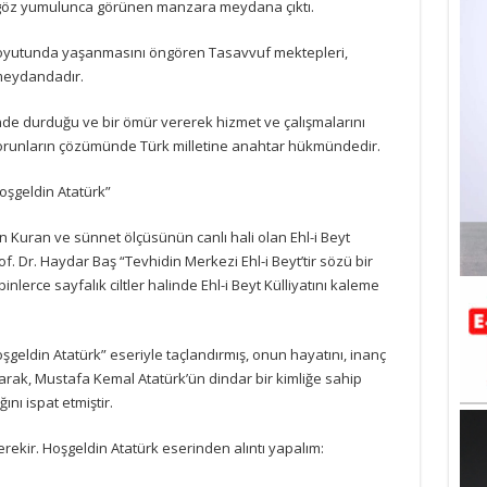
ra göz yumulunca görünen manzara meydana çıktı.
 boyutunda yaşanmasını öngören Tasavvuf mektepleri,
 meydandadır.
inde durduğu ve bir ömür vererek hizmet ve çalışmalarını
 sorunların çözümünde Türk milletine anahtar hükmündedir.
Hoşgeldin Atatürk”
in Kuran ve sünnet ölçüsünün canlı hali olan Ehl-i Beyt
. Dr. Haydar Baş “Tevhidin Merkezi Ehl-i Beyt’tir sözü bir
binlerce sayfalık ciltler halinde Ehl-i Beyt Külliyatını kaleme
şgeldin Atatürk” eseriyle taçlandırmış, onun hayatını, inanç
arak, Mustafa Kemal Atatürk’ün dindar bir kimliğe sahip
ını ispat etmiştir.
rekir. Hoşgeldin Atatürk eserinden alıntı yapalım: