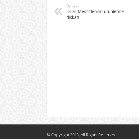
Önceki
Dırâr Mescitlerinin ürünlerine
dikkat!
© Copyright 2013, All Rights Reserved