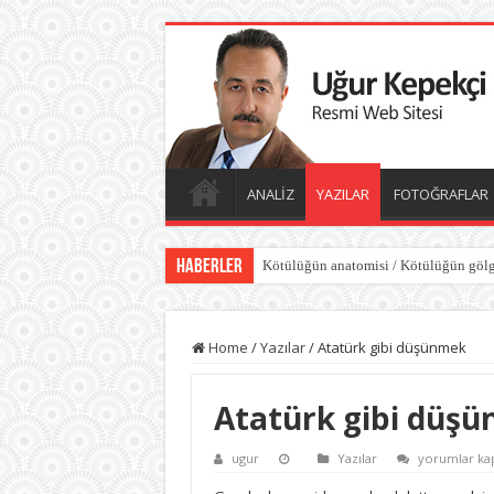
ANALİZ
YAZILAR
FOTOĞRAFLAR
Haberler
Kötülüğün anatomisi / Kötülüğün gölg
Home
/
Yazılar
/
Atatürk gibi düşünmek
Atatürk gibi düş
Atatürk
ugur
Yazılar
yorumlar kap
gibi
düşünmek