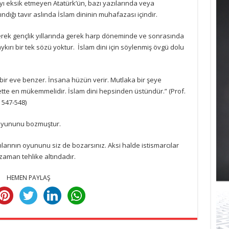
ayı eksik etmeyen Atatürk’ün, bazı yazılarında veya
ndığı tavır aslında İslam dininin muhafazası içindir.
erek gençlik yıllarında gerek harp döneminde ve sonrasında
ırı bir tek sözü yoktur. İslam dini için söylenmiş övgü dolu
 bir eve benzer. İnsana hüzün verir. Mutlaka bir şeye
tte en mükemmelidir. İslam dini hepsinden üstündür.” (Prof.
 547-548)
 oyununu bozmuştur.
ılarının oyununu siz de bozarsınız. Aksi halde istismarcılar
zaman tehlike altındadır.
HEMEN PAYLAŞ