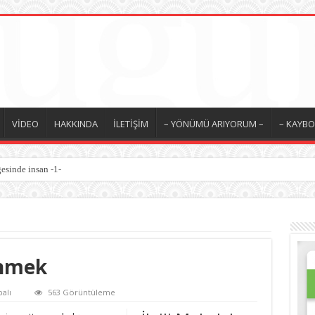
VİDEO
HAKKINDA
İLETİŞİM
– YÖNÜMÜ ARIYORUM –
– KAYBO
esinde insan -1-
ünmek
alı
563 Görüntüleme