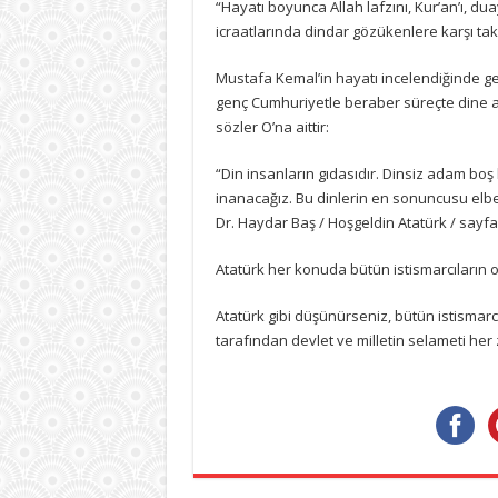
“Hayatı boyunca Allah lafzını, Kur’an’ı, du
icraatlarında dindar gözükenlere karşı takı
Mustafa Kemal’in hayatı incelendiğinde g
genç Cumhuriyetle beraber süreçte dine ayk
sözler O’na aittir:
“Din insanların gıdasıdır. Dinsiz adam boş
inanacağız. Bu dinlerin en sonuncusu elbe
Dr. Haydar Baş / Hoşgeldin Atatürk / sayfa
Atatürk her konuda bütün istismarcıların
Atatürk gibi düşünürseniz, bütün istismarc
tarafından devlet ve milletin selameti her 