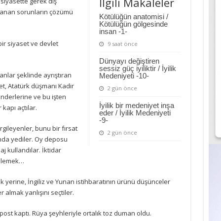
İlgili Makaleler
siyasette gerek dış
yaşanan sorunların çözümü
Kötülüğün anatomisi /
Kötülüğün gölgesinde
insan -1-
ir siyaset ve devlet
9 saat önce
Dünyayı değiştiren
sessiz güç iyiliktir / İyilik
anlar şeklinde ayrıştıran
Medeniyeti -10-
net, Atatürk düşmanı Kadir
2 gün önce
nderlerine ve bu işten
İyilik bir medeniyet inşa
kapı açtılar.
eder / İyilik Medeniyeti
-9-
rgileyenler, bunu bir fırsat
2 gün önce
sında yediler. Oy deposu
j kullandılar. İktidar
gilemek…
k yerine, İngiliz ve Yunan istihbaratının ürünü düşünceler
 almak yanlışını seçtiler.
ost kaptı. Rüya şeyhleriyle ortalık toz duman oldu.