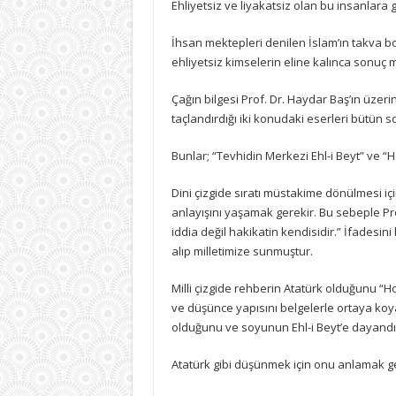
Ehliyetsiz ve liyakatsiz olan bu insanla
İhsan mektepleri denilen İslam’ın takva
ehliyetsiz kimselerin eline kalınca sonuç
Çağın bilgesi Prof. Dr. Haydar Baş’ın üzer
taçlandırdığı iki konudaki eserleri bütün
Bunlar; “Tevhidin Merkezi Ehl-i Beyt” ve “
Dini çizgide sıratı müstakime dönülmesi iç
anlayışını yaşamak gerekir. Bu sebeple Prof
iddia değil hakikatin kendisidir.” İfadesini 
alıp milletimize sunmuştur.
Milli çizgide rehberin Atatürk olduğunu “Ho
ve düşünce yapısını belgelerle ortaya koy
olduğunu ve soyunun Ehl-i Beyt’e dayandığ
Atatürk gibi düşünmek için onu anlamak ge