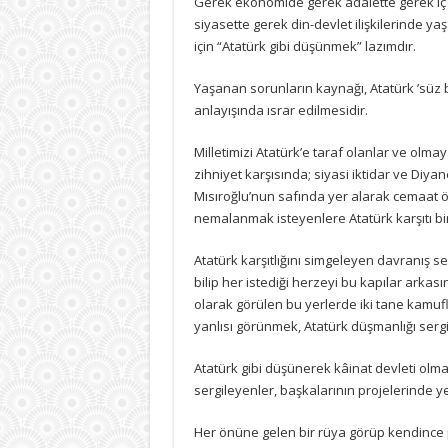
Gerek ekonomide gerek adalette gerek iç 
için
siyasette gerek din-devlet ilişkilerinde 
için “Atatürk gibi düşünmek” lazımdır.
Yaşanan sorunların kaynağı, Atatürk ’süz b
anlayışında ısrar edilmesidir.
Milletimizi Atatürk’e taraf olanlar ve olmay
zihniyet karşısında; siyasi iktidar ve Diya
Mısıroğlu’nun safında yer alarak cemaat ö
nemalanmak isteyenlere Atatürk karşıtı bir 
Atatürk karşıtlığını simgeleyen davranış se
bilip her istediği herzeyi bu kapılar arka
olarak görülen bu yerlerde iki tane kamufla
yanlısı görünmek, Atatürk düşmanlığı ser
Atatürk gibi düşünerek kâinat devleti olma
sergileyenler, başkalarının projelerinde yer
Her önüne gelen bir rüya görüp kendince p