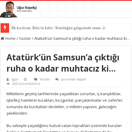
İlk kıvılcım: İblis’in kibri / Kötülüğün gölgesinde insan -2-
Kötülüğün anatomisi / Kötülüğün gölgesinde insan -1-
Home
/
Yazılar
/
Atatürk’ün Samsun’a çıktığı ruha o kadar muhtacız ki…
Atatürk’ün Samsun’a çıktığı
ruha o kadar muhtacız ki…
Atatürk’ün
ugur
Yazılar
yorumlar kapalı
Samsun’a
260 Görüntüleme
çıktığı
ruha
Milletlerin geçmiş tarihlerinde yaşadıkları sorunlar, iç karışıklıklar,
o
işbirlikçi hainlerin tuzakları, bozgunlar, parçalanmalar ve zaferler;
kadar
muhtacız
sonunda da kurdukları devletler, o milletin yapısını, geleceğini
ki…
şekillendirir.
için
Bu sebeple yaşadığımız kutsal vatan toprakları üzerinde kurulan
Türkiye Cumhuriyeti Devleti’ne ve kurucu değerlerine de bu