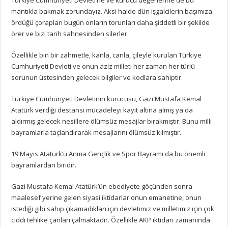
mantıkla bakmak zorundayız. Aksi halde dün işgalcilerin başımıza
ördüğü çorapları bugün onların torunları daha şiddetli bir şekilde
örer ve bizi tarih sahnesinden silerler.
Özellikle bin bir zahmetle, kanla, canla, çileyle kurulan Türkiye
Cumhuriyeti Devleti ve onun aziz milleti her zaman her türlü
sorunun üstesinden gelecek bilgiler ve kodlara sahiptir.
Türkiye Cumhuriyeti Devletinin kurucusu, Gazi Mustafa Kemal
Atatürk verdiği destansı mücadeleyi kayıt altına almış ya da
aldırmış gelecek nesillere ölümsüz mesajlar bırakmıştır. Bunu milli
bayramlarla taçlandırarak mesajlarını ölümsüz kılmıştır.
19 Mayıs Atatürk’ü Anma Gençlik ve Spor Bayramı da bu önemli
bayramlardan biridir.
Gazi Mustafa Kemal Atatürk’ün ebediyete göçünden sonra
maalesef yerine gelen siyasi iktidarlar onun emanetine, onun
istediği gibi sahip çıkamadıkları için devletimiz ve milletimiz için çok
ciddi tehlike çanları çalmaktadır. Özellikle AKP iktidarı zamanında