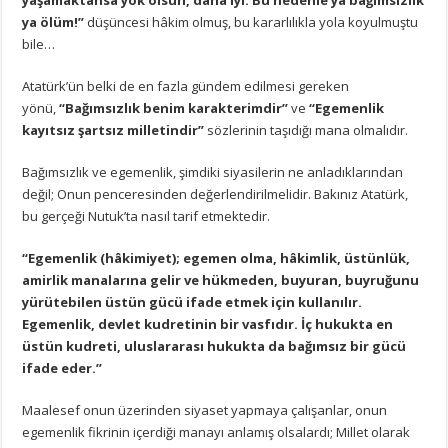
ya ölüm!”
düşüncesi hâkim olmuş, bu kararlılıkla yola koyulmuştu
bile…
Atatürk’ün belki de en fazla gündem edilmesi gereken
yönü,
“Bağımsızlık benim karakterimdir”
ve
“Egemenlik
kayıtsız şartsız milletindir”
sözlerinin taşıdığı mana olmalıdır.
Bağımsızlık ve egemenlik, şimdiki siyasilerin ne anladıklarından
değil; Onun penceresinden değerlendirilmelidir. Bakınız Atatürk,
bu gerçeği Nutuk’ta nasıl tarif etmektedir.
“Egemenlik (hâkimiyet); egemen olma, hâkimlik, üstünlük,
amirlik manalarına gelir ve hükmeden, buyuran, buyruğunu
yürütebilen üstün gücü ifade etmek için kullanılır.
Egemenlik, devlet kudretinin bir vasfıdır. İç hukukta en
üstün kudreti, uluslararası hukukta da bağımsız bir gücü
ifade eder.”
Maalesef onun üzerinden siyaset yapmaya çalışanlar, onun
egemenlik fikrinin içerdiği manayı anlamış olsalardı; Millet olarak