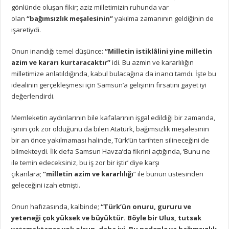
gönlünde oluşan fikir; aziz milletimizin ruhunda var
olan
“bağımsızlık meşalesinin”
yakılma zamanının geldiğinin de
işaretiydi.
Onun inandığı temel düşünce:
“Milletin istiklâlini yine milletin
azim ve kararı kurtaracaktır”
idi. Bu azmin ve kararlılığın
milletimize anlatıldığında, kabul bulacağına da inancı tamdı. İşte bu
idealinin gerçekleşmesi için Samsun’a gelişinin fırsatını gayet iyi
değerlendirdi.
Memleketin aydınlarının bile kafalarının işgal edildiği bir zamanda,
işinin çok zor olduğunu da bilen Atatürk, bağımsızlık meşalesinin
bir an önce yakılmaması halinde, Türk’ün tarihten silineceğini de
bilmekteydi. İlk defa Samsun Havza’da fikrini açtığında, ‘Bunu ne
ile temin edeceksiniz, bu iş zor bir iştir’ diye karşı
çıkanlara;
“milletin azim ve kararlılığı
” ile bunun üstesinden
geleceğini izah etmişti.
Onun hafızasında, kalbinde;
“Türk’ün onuru, gururu ve
yeteneği çok yüksek ve büyüktür. Böyle bir Ulus, tutsak
yaşamaktansa yok olsun, daha iyi. Bu nedenle ya bağımsızlık