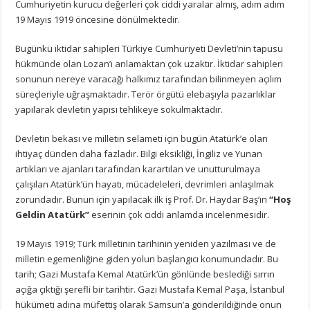
Cumhuriyetin kurucu değerleri çok ciddi yaralar almış, adım adım
19 Mayıs 1919 öncesine dönülmektedir.
Bugünkü iktidar sahipleri Türkiye Cumhuriyeti Devleti’nin tapusu
hükmünde olan Lozan’ı anlamaktan çok uzaktır. İktidar sahipleri
sonunun nereye varacağı halkımız tarafından bilinmeyen açılım
süreçleriyle uğraşmaktadır. Terör örgütü elebaşıyla pazarlıklar
yapılarak devletin yapısı tehlikeye sokulmaktadır.
Devletin bekası ve milletin selameti için bugün Atatürk’e olan
ihtiyaç dünden daha fazladır. Bilgi eksikliği, İngiliz ve Yunan
artıkları ve ajanları tarafından karartılan ve unutturulmaya
çalışılan Atatürk’ün hayatı, mücadeleleri, devrimleri anlaşılmak
zorundadır. Bunun için yapılacak ilk iş Prof. Dr. Haydar Baş’ın
“Hoş
Geldin Atatürk”
eserinin çok ciddi anlamda incelenmesidir.
19 Mayıs 1919; Türk milletinin tarihinin yeniden yazılması ve de
milletin egemenliğine giden yolun başlangıcı konumundadır. Bu
tarih; Gazi Mustafa Kemal Atatürk’ün gönlünde beslediği sırrın
açığa çıktığı şerefli bir tarihtir. Gazi Mustafa Kemal Paşa, İstanbul
hükümeti adına müfettiş olarak Samsun’a gönderildiğinde onun