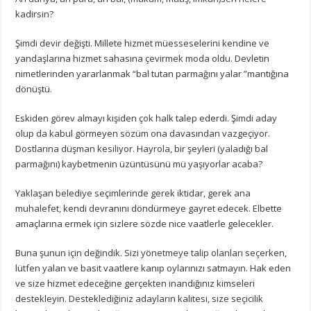
kadirsin?
Şimdi devir değişti. Millete hizmet müesseselerini kendine ve
yandaşlarına hizmet sahasına çevirmek moda oldu. Devletin
nimetlerinden yararlanmak “bal tutan parmağını yalar ”mantığına
dönüştü.
Eskiden görev almayı kişiden çok halk talep ederdi. Şimdi aday
olup da kabul görmeyen sözüm ona davasından vazgeçiyor.
Dostlarına düşman kesiliyor. Hayrola, bir şeyleri (yaladığı bal
parmağını) kaybetmenin üzüntüsünü mü yaşıyorlar acaba?
Yaklaşan belediye seçimlerinde gerek iktidar, gerek ana
muhalefet, kendi devranını döndürmeye gayret edecek. Elbette
amaçlarına ermek için sizlere sözde nice vaatlerle gelecekler.
Buna şunun için değindik. Sizi yönetmeye talip olanları seçerken,
lütfen yalan ve basit vaatlere kanıp oylarınızı satmayın. Hak eden
ve size hizmet edeceğine gerçekten inandığınız kimseleri
destekleyin. Desteklediğiniz adayların kalitesi, size seçicilik