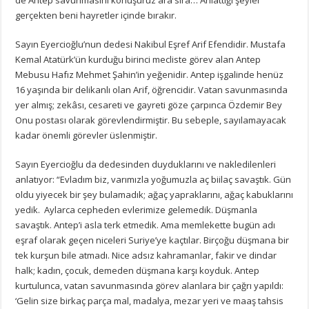
gerçekten beni hayretler içinde bırakır.
Sayın Eyercioğlu’nun dedesi Nakibul Eşref Arif Efendidir. Mustafa
Kemal Atatürk’ün kurduğu birinci mecliste görev alan Antep
Mebusu Hafız Mehmet Şahin’in yeğenidir. Antep işgalinde henüz
16 yaşında bir delikanlı olan Arif, öğrencidir. Vatan savunmasında
yer almış; zekâsı, cesareti ve gayreti göze çarpınca Özdemir Bey
Onu postası olarak görevlendirmiştir. Bu sebeple, sayılamayacak
kadar önemli görevler üslenmiştir.
Sayın Eyercioğlu da dedesinden duyduklarını ve nakledilenleri
anlatıyor: “Evladım biz, varımızla yoğumuzla aç biilaç savaştık. Gün
oldu yiyecek bir şey bulamadık; ağaç yapraklarını, ağaç kabuklarını
yedik. Aylarca cepheden evlerimize gelemedik. Düşmanla
savaştık. Antep’i asla terk etmedik. Ama memlekette bugün adı
eşraf olarak geçen niceleri Suriye’ye kaçtılar. Birçoğu düşmana bir
tek kurşun bile atmadı. Nice adsız kahramanlar, fakir ve dindar
halk; kadın, çocuk, demeden düşmana karşı koyduk. Antep
kurtulunca, vatan savunmasında görev alanlara bir çağrı yapıldı:
‘Gelin size birkaç parça mal, madalya, mezar yeri ve maaş tahsis