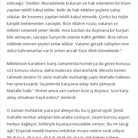
edeceğiz.’ Dediler. Mücadelede bulunan ve hak edenlerin bir kısmı
yapılan teklifi kabul ettiler. Belki de hak ettikleri şeylere sahip
oldular. Bir kısmımız yapılan teklifi kabul etmedik. Çünkü biz hiçbir
karşılık beklemeden savaştık. ‘Bize Allah’ın rızası, vatanın ve
milletin selameti yeter’ dedik. Ama bazıları da düşmana bir kurşun
bile atmayan, savaşta Suriye’de olanlar kalktı geldiler. Bize tahsis
edilmek istenen şeyleri onlar aldılar. Vatanın gerçek sahipleri nice
adsız kahramanlar var ki onları ancak Yüce Allah bilmektedir.”
Milletimizin karakteri; barış zamanında hizmet ya da görev konusu
söz konusu olunca, daha mütevazı davranırlardı. Mesela benim
rahmetli dedem 55 sene mahalle muhtarlığı yaptı. Mahalle halkının
her işine koşardı. Seçimlerde karşısına aday dahi çıkmazdı.
Mahalle halkı “ Ahmet amca sen varken bize iş düşmez. Size karşı
aday olmaktan hayâ ederiz” derlerdi.
O zaman muhtarlar para pul almıyordu, bu iş gönül işiydi. Şimdi
mahalle muhtar adayları bile araba süslüyor, seçim bürosu açıyor,
hediye dağıtıyor, birbiriyle kıyasıya mücadele veriyor. Bu ne sevgi
aşk? Erişecek maddi manevi imkânlar insanı nelere sevk ediyor.
Ah dünya, ah para, ah bal, (makam, maaş, imkân)sen nelere