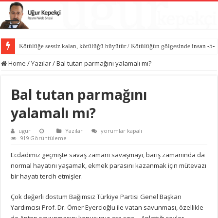
Kötülüğe sessiz kalan, kötülüğü büyütür / Kötülüğün gölgesinde insan -5-
Vicdan sustuğunda kötülük konuşur / Kötülüğün gölgesinde insan -4-
Home
/
Yazılar
/
Bal tutan parmağını yalamalı mı?
Bal tutan parmağını
yalamalı mı?
Bal
ugur
Yazılar
yorumlar kapalı
tutan
919 Görüntüleme
parmağını
yalamalı
Ecdadımız geçmişte savaş zamanı savaşmayı, barış zamanında da
mı?
normal hayatını yaşamak, ekmek parasını kazanmak için mütevazı
için
bir hayatı tercih etmişler.
Çok değerli dostum Bağımsız Türkiye Partisi Genel Başkan
Yardımcısı Prof. Dr. Ömer Eyercioğlu ile vatan savunması, özellikle
de Antep savunmasını konuşuruz ara sıra… Anlattığı şeyler