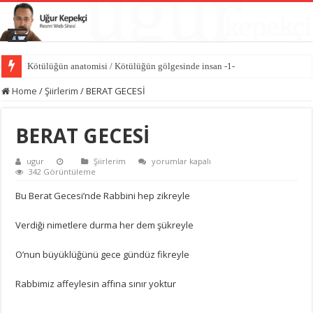
Kötülüğün anatomisi / Kötülüğün gölgesinde insan -1-
Home
/
Şiirlerim
/
BERAT GECESİ
BERAT GECESİ
BERAT
ugur
Şiirlerim
yorumlar kapalı
GECESİ
342 Görüntüleme
için
Bu Berat Gecesi’nde Rabbini hep zikreyle
Verdiği nimetlere durma her dem şükreyle
O’nun büyüklüğünü gece gündüz fikreyle
Rabbimiz affeylesin affına sınır yoktur