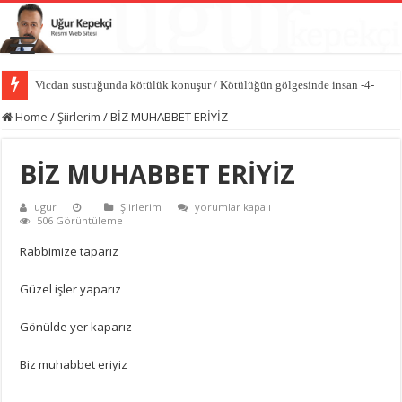
Vicdan sustuğunda kötülük konuşur / Kötülüğün gölgesinde insan -4-
Hasedin ilk cinayeti / Kötülüğün gölgesinde insan -3-
Home
/
Şiirlerim
/
BİZ MUHABBET ERİYİZ
BİZ MUHABBET ERİYİZ
BİZ
ugur
Şiirlerim
yorumlar kapalı
MUHABBET
506 Görüntüleme
ERİYİZ
için
Rabbimize taparız
Güzel işler yaparız
Gönülde yer kaparız
Biz muhabbet eriyiz