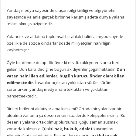
Yandaş medya sayesinde oluşan bilgi kirliliği ve algı yönetimi
sayesinde yalanla gerçek birbirine karışmış adeta dünya yalana
teslim olmuş vaziyettedir.
Yalancılık ve aldatma toplumsal bir ahlak halini almış bu sayede
özellikle de sözde dindarlar sözde milliyetçiler inanırlığını
kaybetmiştir.
Öyle bir dönme dolap dönüyor ki etrafta aklı yeten varsa beri
gelsin. Dün kara dediğine bugün ak diyenler çoğalmaktadır.
Dün
vatan haini ilan edilenler, bugün kurucu önder olarak ilan
edilmektedir.
İnsanlar açılıktan yokluktan sürüm sürüm
sürünürken yandaş medya hala tokluktan ve çokluktan
bahsetmektedir.
Birileri birilerini aldatıyor ama kim kimi? Ortada bir yalan var bir
aldatma var ama şu desen erken saatlerde kelepçelenirsiniz. Bu
deseniz yalana ortak olmuş olursunuz. Çoğu zaman susmak
zorunda kalırsınız. Çünkü
hak, hukuk, adalet
kavramları
güvenirliğini kaybetmiştir. Kim ne derse desin;
haklıdan çok