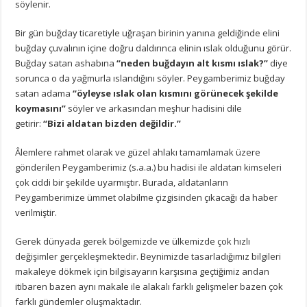
söylenir.
Bir gün buğday ticaretiyle uğraşan birinin yanına geldiğinde elini
buğday çuvalının içine doğru daldırınca elinin ıslak olduğunu görür.
Buğday satan ashabına
“neden buğdayın alt kısmı ıslak?”
diye
sorunca o da yağmurla ıslandığını söyler. Peygamberimiz buğday
satan adama
“öyleyse ıslak olan kısmını görünecek şekilde
koymasını”
söyler ve arkasından meşhur hadisini dile
getirir:
“Bizi aldatan bizden değildir.”
Âlemlere rahmet olarak ve güzel ahlakı tamamlamak üzere
gönderilen Peygamberimiz (s.a.a.) bu hadisi ile aldatan kimseleri
çok ciddi bir şekilde uyarmıştır. Burada, aldatanların
Peygamberimize ümmet olabilme çizgisinden çıkacağı da haber
verilmiştir.
Gerek dünyada gerek bölgemizde ve ülkemizde çok hızlı
değişimler gerçekleşmektedir. Beynimizde tasarladığımız bilgileri
makaleye dökmek için bilgisayarın karşısına geçtiğimiz andan
itibaren bazen aynı makale ile alakalı farklı gelişmeler bazen çok
farklı gündemler oluşmaktadır.