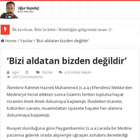
İlk kıvılcım: İblis’in kibri / Kötülüğün gölgesinde insan -2-
Kötülüğün anatomisi / Kötülüğün gölgesinde insan -1-
Home
/
Yazılar
/
‘Bizi aldatan bizden değildir’
‘Bizi aldatan bizden değildir’
‘Bizi
ugur
Yazılar
yorumlar kapalı
aldatan
247 Görüntüleme
bizden
değildir’
Âlemlere Rahmet Hazreti Muhammed (s.a.a.) Efendimiz Mekke’den
için
Medine’ye hicret ettikten sonra İslam’ın fertten topluma hayat
nizamını ilmek ilmek dokumaya başlamıştı. İbadetten ticarete,
kültürden sanata, muamelattan siyasete hayatın her alanına
dokunmaya başlamıştı.
Rivayet olunduğuna göre Peygamberimiz (s.a.a.) arada bir Medine
pazarına giderek orada alışverişle uğraşan ashabını denetlediği