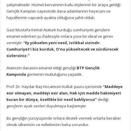
çalışmaktadır. Hizmet kervanının kutlu elçilerinin bir araya geldiği
Gençlik Kampları sayesinde dava adamlarının heyecanı ve
hayallerinin capcanlı ayakta olduğuna şahit olduk.
Gazi Mustafa Kemal Atatürk kurduğu cumhuriyeti gençlere
emanet ederken şu ifadesiyle onlara yüce bir ideal ve görev
vermiştir:
“Ey yükselen yeni nesil, istikbal sizindir.
Cumhuriyet’i biz kurduk, O’nu yükseltecek ve sürdürecek
sizlersiniz.”
Atamızın davasını emanet ettiği gençliği
BTP Gençlik
Kampında
görmenin mutluluğunu yaşadık.
Prof. Dr. Haydar Baş Hocamızın kulluk şuuru içerisinde
“Maddeye
esir olmayan, maddeyi esir alan, Hak için madde hakimiyeti
kuran bir dünya, özellikle bir nesil bekliyoruz”
dediği
gençlerin ayak sesleri duyulmaya başlamıştır.
Bu gençliğin yürüyüşünde onlara destek vermek onlarla beraber
olmak ülkemizin ve milletimizin beka sorundur.