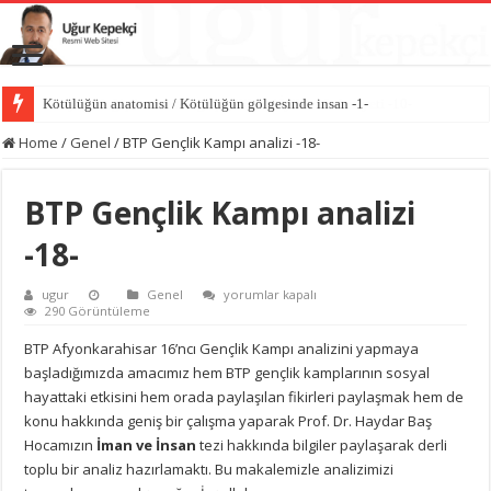
Dünyayı değiştiren sessiz güç iyiliktir / İyilik Medeniyeti -10-
Home
/
Genel
/
BTP Gençlik Kampı analizi -18-
BTP Gençlik Kampı analizi
-18-
BTP
ugur
Genel
yorumlar kapalı
Gençlik
290 Görüntüleme
Kampı
analizi
BTP Afyonkarahisar 16’ncı Gençlik Kampı analizini yapmaya
-18-
başladığımızda amacımız hem BTP gençlik kamplarının sosyal
için
hayattaki etkisini hem orada paylaşılan fikirleri paylaşmak hem de
konu hakkında geniş bir çalışma yaparak Prof. Dr. Haydar Baş
Hocamızın
İman ve İnsan
tezi hakkında bilgiler paylaşarak derli
toplu bir analiz hazırlamaktı. Bu makalemizle analizimizi