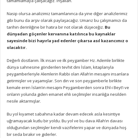
tamamlamaya çalışacağız. İnşallah.
Nasip olursa analizimiz tamamlanınca da yine diğer analizlerimiz
gibi bunu da arşiv olarak paylaşacağız. Umarız bu çalışmamızı da
tarihin derinliğine bir hatıra bir not olarak düşeceğiz.
Bu
dünyadan göçenler kervanına katılınca bu kaynaklar
sayesinde bizi hayırla yad edenler çıkarsa asıl kazancımız o
olacaktır.
Değerli dostlarım. İlk insan ve ilk peygamber Hz. Ademle birlikte
dünya sahnesine gönderilen tevhit dini İslam, kitaplarıyla
peygamberleriyle Alemlerin Rabbi olan Allah’ın mesajını insanlara
getirmişler ve yaşamışlar. Son din ve son peygamberle birlikte
kemale eren İslam’ın mesajını Peygamberden sonra Ehl-i Beyt’i ve
onların yolunda giden emanet ehli seçilmişler insanlığa nesilden
nesile aktarmışlar.
Bu yol kıyamet sabahına kadar devam edecek asla kesintiye
uğramayacak kutlu bir yoldu. Bu yol ve bu dava Allah’ın davası
olduğundan seçilmişler kendi vazifelerini yapar ve dünyada hoş
bir seda bırakır ve giderler.