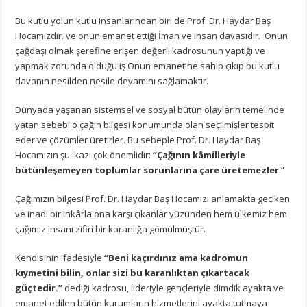
Bu kutlu yolun kutlu insanlarından biri de Prof. Dr. Haydar Baş
Hocamızdır. ve onun emanet ettiği İman ve insan davasıdır. Onun
çağdaşı olmak şerefine erişen değerli kadrosunun yaptığı ve
yapmak zorunda olduğu iş Onun emanetine sahip çıkıp bu kutlu
davanın nesilden nesile devamını sağlamaktır.
Dünyada yaşanan sistemsel ve sosyal bütün olayların temelinde
yatan sebebi o çağın bilgesi konumunda olan seçilmişler tespit
eder ve çözümler üretirler. Bu sebeple Prof. Dr. Haydar Baş
Hocamızın şu ikazı çok önemlidir:
“Çağının kâmilleriyle
bütünleşemeyen toplumlar sorunlarına çare üretemezler
.”
Çağımızın bilgesi Prof. Dr. Haydar Baş Hocamızı anlamakta geciken
ve inadi bir inkârla ona karşı çıkanlar yüzünden hem ülkemiz hem
çağımız insanı zifiri bir karanlığa gömülmüştür.
Kendisinin ifadesiyle
“Beni kaçırdınız ama kadromun
kıymetini bilin, onlar sizi bu karanlıktan çıkartacak
güçtedir.”
dediği kadrosu, lideriyle gençleriyle dimdik ayakta ve
emanet edilen bütün kurumların hizmetlerini ayakta tutmaya