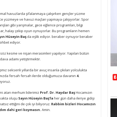
termal havuzlarda şifalanmaya çalışırken gençler yüzme
ince yüzmeye ve havuz maçları yapmaya çalışıyorlar. Spor
ışları gibi yarışmalar, gece eğlence programları, bilgi
yorlar, halay çekip oyun oynuyorlar. Bu programların hemen
yın Hüseyin Baş
da eşlik ediyor. beraber oynuyor beraber
sohbet ediyor.
söz kesme ve nişan merasimleri yapılıyor. Yapılan bütün
ava adamı yetiştirmektir.
ğımız seksenli yıllarda bir avuç insanla çıkılan yolculukta
ımızda fersah fersah ilerde olduğumuza davanın
4.
ıyoruz.
ini atan merhum liderimiz
Prof. Dr. Haydar Baş
Hocamızın
yakta oluşu
Sayın Hüseyin Baş’la
her gün daha ileriye gidişi
atsız ettiğini de çok iyi biliyoruz.
Rabbim bizleri Hocamızın
adım dahi geri koymasın.
Amin.