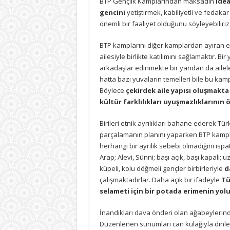
BTP Gençlik Kamplarından maksadın
idea
analizi
gencini
yetiştirmek, kabiliyetli ve fedakar
-7-
için
önemli bir faaliyet olduğunu söyleyebiliriz
BTP kamplarını diğer kamplardan ayıran e
ailesiyle birlikte katılımını sağlamaktır. Bi
arkadaşlar edinmekte bir yandan da aileler
hatta bazı yuvaların temelleri bile bu kamp
Böylece
çekirdek aile yapısı oluşmakta 
kültür farklılıkları uyuşmazlıklarının
Birileri etnik ayrılıkları bahane ederek Tür
parçalamanın planını yaparken BTP kamplar
herhangi bir ayrılık sebebi olmadığını ispat
Arap; Alevi, Sünni; başı açık, başı kapalı; uz
küpeli, kolu döğmeli gençler birbirleriyle
d
çalışmaktadırlar. Daha açık bir ifadeyle
Tü
selameti için bir potada erimenin yol
İnandıkları dava önderi olan ağabeylerind
Düzenlenen sunumları can kulağıyla dinleyip