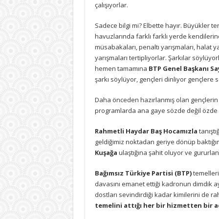
çalışıyorlar.
Sadece bilgi mi? Elbette hayır. Büyükler 
havuzlarında farklı farklı yerde kendiler
müsabakaları, penaltı yarışmaları, halat yar
yarışmaları tertipliyorlar. Şarkılar söylü
hemen tamamına
BTP Genel Başkanı Sa
şarkı söylüyor, gençleri dinliyor gençlere 
Daha önceden hazırlanmış olan gençlerin 
programlarda ana gaye sözde değil özde d
Rahmetli Haydar Baş Hocamızla
tanıştı
geldiğimiz noktadan geriye dönüp baktığ
Kuşağa
ulaştığına şahit oluyor ve gururlan
Bağımsız Türkiye Partisi (BTP)
temeller
davasını emanet ettiği kadronun dimdik a
dostları sevindirdiği kadar kimilerini de rah
temelini attığı her bir hizmetten bir 