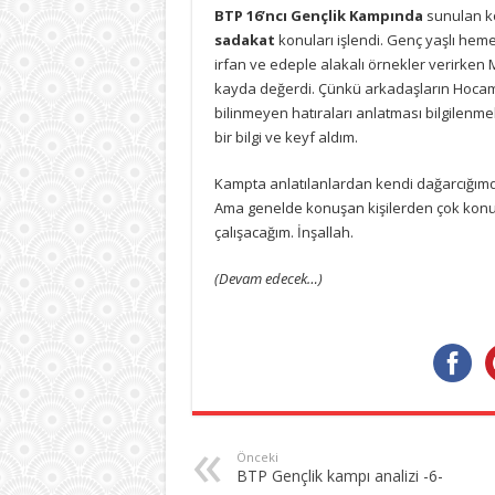
BTP 16’ncı Gençlik Kampında
sunulan k
sadakat
konuları işlendi. Genç yaşlı he
irfan ve edeple alakalı örnekler verirken
kayda değerdi. Çünkü arkadaşların Hocam
bilinmeyen hatıraları anlatması bilgilenm
bir bilgi ve keyf aldım.
Kampta anlatılanlardan kendi dağarcığımda 
Ama genelde konuşan kişilerden çok konu
çalışacağım. İnşallah.
(Devam edecek…)
Önceki
BTP Gençlik kampı analizi -6-