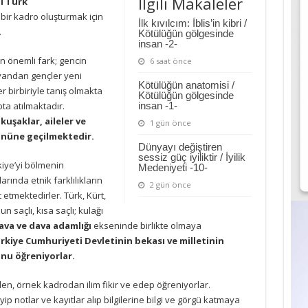
İlgili Makaleler
l Türk
 bir kadro oluşturmak için
İlk kıvılcım: İblis’in kibri /
.
Kötülüğün gölgesinde
insan -2-
n önemli fark; gencin
6 saat önce
r yandan gençler yeni
Kötülüğün anatomisi /
 birbiriyle tanış olmakta
Kötülüğün gölgesinde
ta atılmaktadır.
insan -1-
kuşaklar, aileler ve
1 gün önce
 önüne geçilmektedir.
Dünyayı değiştiren
sessiz güç iyiliktir / İyilik
kiye’yi bölmenin
Medeniyeti -10-
ında etnik farklılıkların
2 gün önce
 etmektedirler. Türk, Kürt,
un saçlı, kısa saçlı; kulağı
ava ve dava adamlığı
ekseninde birlikte olmaya
rkiye Cumhuriyeti Devletinin bekası ve milletinin
unu öğreniyorlar.
en, örnek kadrodan ilim fikir ve edep öğreniyorlar.
 notlar ve kayıtlar alıp bilgilerine bilgi ve görgü katmaya