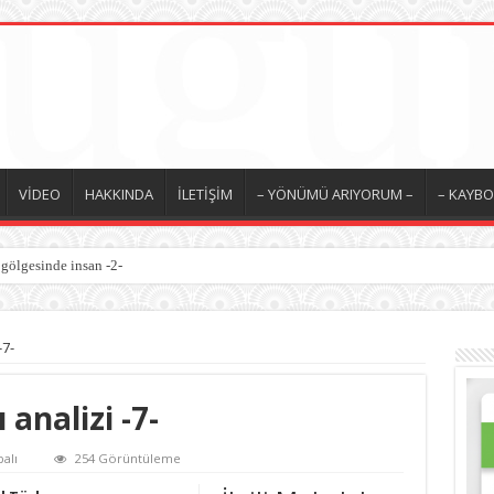
VİDEO
HAKKINDA
İLETİŞİM
– YÖNÜMÜ ARIYORUM –
– KAYBO
 gölgesinde insan -2-
-7-
analizi -7-
alı
254 Görüntüleme