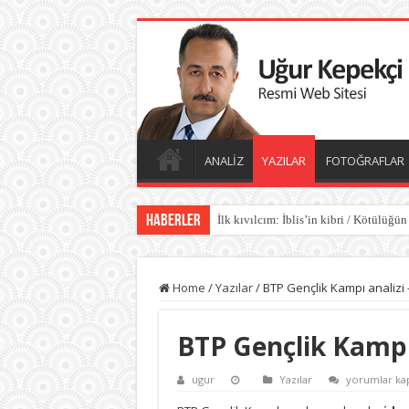
ANALİZ
YAZILAR
FOTOĞRAFLAR
Haberler
İlk kıvılcım: İblis’in kibri / Kötülüğün
Home
/
Yazılar
/
BTP Gençlik Kampı analizi 
BTP Gençlik Kampı 
BTP
ugur
Yazılar
yorumlar kap
Gençlik
Kampı