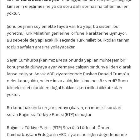
kimsenin eleştirmesine ya da soru dahi sormasına tahammülleri
yoktur.
Şunu peşinen söylemekte fayda var. Bu yapı, bu sistem, bu
yönetim, Türk Milletinin genlerine, örfüne, karakterine uymuyor.
Bu sebeple de yapılacak ilk seçimde Türk milleti bu iktidarı tarihin
tozlu sayfaları arasına yollayacaktır.
Sayın Cumhurbaşkanımız BM salonunda yapılan muhteşem bir
konuşmada dünyaya ayar vermeye çalışan bir dünya lideri olarak
lanse ediliyor. Ancak ABD ziyaretlerinde Başkan Donald Trump’la
neler konuşuldu, nelere imza atıldı, kim kime ne söz verdi? Bunu
bilmek millet olarak en doğal hakkımızken milleti dikkate alan
yoktur.
Bu konu hakkında en gür sedayı çıkaran, en mantıklı soruları
soran Bağımsız Türkiye Partisi (BTP) olmuştur.
Bağımsız Türkiye Partisi (BTP) Sözcüsü Lütfullah Önder,
Cumhurbaşkanı Erdoğan’ın ABD ziyaretine ilişkin değerlendirme