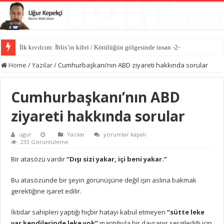
İlk kıvılcım: İblis’in kibri / Kötülüğün gölgesinde insan -2-
Home
/
Yazılar
/
Cumhurbaşkanı’nın ABD ziyareti hakkında sorular
Cumhurbaşkanı’nın ABD
ziyareti hakkında sorular
Cumhurbaşkanı’nın
ugur
Yazılar
yorumlar kapalı
ABD
233 Görüntüleme
ziyareti
hakkında
Bir atasözü vardır
“Dışı sizi yakar, içi beni yakar.”
sorular
için
Bu atasözünde bir şeyin görünüşüne değil işin aslına bakmak
gerektiğine işaret edilir.
İktidar sahipleri yaptığı hiçbir hatayı kabul etmeyen
“sütte leke
var kendilerinde leke yok”
mantığıyla bir davranış sergilediği için