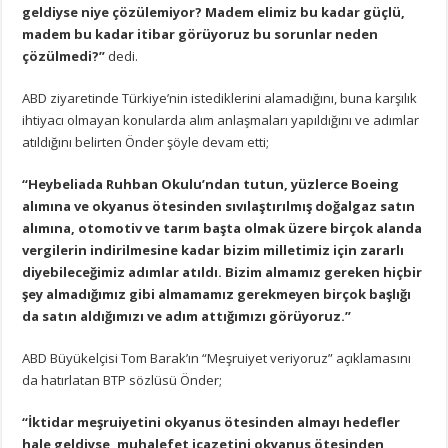
geldiyse niye çözülemiyor? Madem elimiz bu kadar güçlü,
madem bu kadar itibar görüyoruz bu sorunlar neden
çözülmedi?”
dedi.
ABD ziyaretinde Türkiye’nin istediklerini alamadığını, buna karşılık
ihtiyacı olmayan konularda alım anlaşmaları yapıldığını ve adımlar
atıldığını belirten Önder şöyle devam etti;
“Heybeliada Ruhban Okulu’ndan tutun, yüzlerce Boeing
alımına ve okyanus ötesinden sıvılaştırılmış doğalgaz satın
alımına, otomotiv ve tarım başta olmak üzere birçok alanda
vergilerin indirilmesine kadar bizim milletimiz için zararlı
diyebileceğimiz adımlar atıldı. Bizim almamız gereken hiçbir
şey almadığımız gibi almamamız gerekmeyen birçok başlığı
da satın aldığımızı ve adım attığımızı görüyoruz.”
ABD Büyükelçisi Tom Barak’ın “Meşruiyet veriyoruz” açıklamasını
da hatırlatan BTP sözlüsü Önder;
“İktidar meşruiyetini okyanus ötesinden almayı hedefler
hale geldiyse, muhalefet icazetini okyanus ötesinden