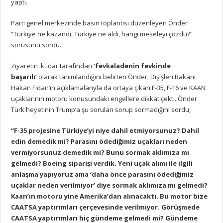
yaptı.
Parti genel merkezinde basın toplantısı düzenleyen Önder
“Türkiye ne kazandı, Türkiye ne aldı, hangi meseleyi çözdü?”
sorusunu sordu.
Ziyaretin iktidar tarafından
‘fevkaladenin fevkinde
başarılı’
olarak tanımlandığını belirten Önder, Dışişleri Bakanı
Hakan Fidan’ın açıklamalarıyla da ortaya çıkan F-35, F-16 ve KAAN
uçaklarının motoru konusundaki engellere dikkat çekti. Önder
Türk heyetinin Trump’a şu soruları sorup sormadığını sordu;
“F-35 projesine Türkiye’yi niye dahil etmiyorsunuz? Dahil
edin demedik mi? Parasını ödediğimiz uçakları neden
vermiyorsunuz demedik mi? Bunu sormak aklımıza mı
gelmedi? Boeing siparişi verdik. Yeni uçak alımı ile ilgili
anlaşma yapıyoruz ama ‘daha önce parasını ödediğimiz
uçaklar neden verilmiyor’ diye sormak aklımıza mı gelmedi?
Kaan’ın motoru yine Amerika’dan alınacaktı. Bu motor bize
CAATSA yaptırımları çerçevesinde verilmiyor. Görüşmede
CAATSA yaptırımları hiç gündeme gelmedi mi? Gündeme