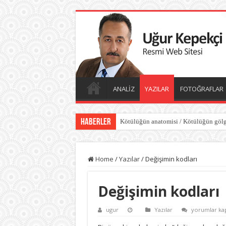
ANALİZ
YAZILAR
FOTOĞRAFLAR
Haberler
Kötülüğün anatomisi / Kötülüğün gölg
Home
/
Yazılar
/
Değişimin kodları
Değişimin kodları
Değişimin
ugur
Yazılar
yorumlar kap
kodları
için