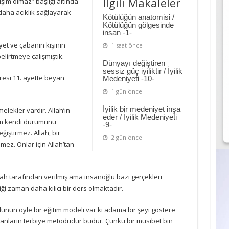
İlgili Makaleler
im olmaz” başlığı altında
daha açıklık sağlayarak
Kötülüğün anatomisi /
Kötülüğün gölgesinde
insan -1-
yet ve çabanın kişinin
1 saat önce
lirtmeye çalışmıştık.
Dünyayı değiştiren
sessiz güç iyiliktir / İyilik
resi 11. ayette beyan
Medeniyeti -10-
1 gün önce
İyilik bir medeniyet inşa
lekler vardır. Allah’ın
eder / İyilik Medeniyeti
vim kendi durumunu
-9-
iştirmez. Allah, bir
2 gün önce
emez. Onlar için Allah’tan
lah tarafından verilmiş ama insanoğlu bazı gerçekleri
 zaman daha kılıcı bir ders olmaktadır.
unun öyle bir eğitim modeli var ki adama bir şeyi göstere
nsanların terbiye metodudur budur. Çünkü bir musibet bin