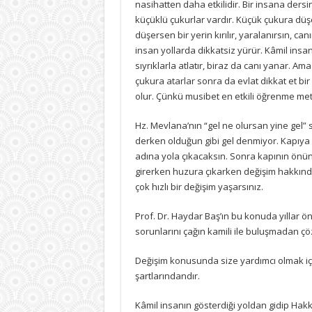
nasihatten daha etkilidir. Bir insana ders
küçüklü çukurlar vardır. Küçük çukura düş
düşersen bir yerin kırılır, yaralanırsın, 
insan yollarda dikkatsiz yürür. Kâmil insa
sıyrıklarla atlatır, biraz da canı yanar. Ama
çukura atarlar sonra da evlat dikkat et b
olur. Çünkü musibet en etkili öğrenme me
Hz. Mevlana’nın “gel ne olursan yine gel”
derken olduğun gibi gel denmiyor. Kapıya
adına yola çıkacaksın. Sonra kapının önünd
girerken huzura çıkarken değişim hakkınd
çok hızlı bir değişim yaşarsınız.
Prof. Dr. Haydar Baş’ın bu konuda yıllar ö
sorunlarını çağın kamili ile buluşmadan çö
Değişim konusunda size yardımcı olmak içi
şartlarındandır.
Kâmil insanın gösterdiği yoldan gidip Hakk’