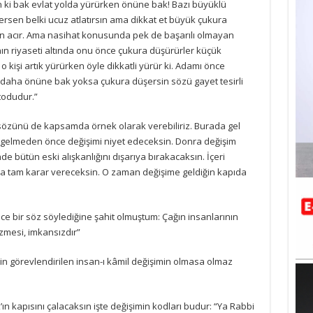
in ki bak evlat yolda yürürken önüne bak! Bazı büyüklü
ersen belki ucuz atlatırsın ama dikkat et büyük çukura
canın acır. Ama nasihat konusunda pek de başarılı olmayan
nın riyaseti altında onu önce çukura düşürürler küçük
 o kişi artık yürürken öyle dikkatli yürür ki. Adamı önce
ir daha önüne bak yoksa çukura düşersin sözü gayet tesirli
todudur.”
 sözünü de kapsamda örnek olarak verebiliriz. Burada gel
 gelmeden önce değişimi niyet edeceksin. Donra değişim
e bütün eski alışkanlığını dışarıya bırakacaksın. İçeri
a tam karar vereceksin. O zaman değişime geldiğin kapıda
nce bir söz söylediğine şahit olmuştum: Çağın insanlarının
zmesi, imkansızdır”
n görevlendirilen insan-ı kâmil değişimin olmasa olmaz
ın kapısını çalacaksın işte değişimin kodları budur: “Ya Rabbi