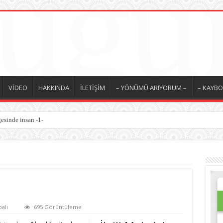
VİDEO
HAKKINDA
İLETİŞİM
– YÖNÜMÜ ARIYORUM –
– KAYBO
esinde insan -1-
alı
695 Görüntüleme