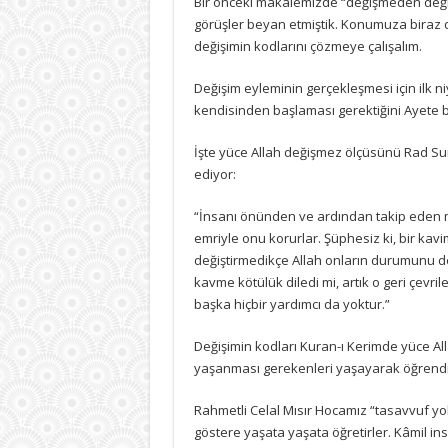
Bir önceki makalemizde “değişmeden değiş
görüşler beyan etmiştik. Konumuza biraz 
değişimin kodlarını çözmeye çalışalım.
Değişim eyleminin gerçekleşmesi için ilk ni
kendisinden başlaması gerektiğini Ayete be
İşte yüce Allah değişmez ölçüsünü Rad Su
ediyor:
“İnsanı önünden ve ardından takip eden me
emriyle onu korurlar. Şüphesiz ki, bir ka
değiştirmedikçe Allah onların durumunu değ
kavme kötülük diledi mi, artık o geri çevril
başka hiçbir yardımcı da yoktur.”
Değişimin kodları Kuran-ı Kerimde yüce Al
yaşanması gerekenleri yaşayarak öğrendiği
Rahmetli Celal Mısır Hocamız “tasavvuf yol
göstere yaşata yaşata öğretirler. Kâmil i