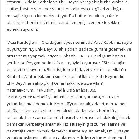
etmiştir. İlk defa Kerbela ve Ehl-i Beyt’e yaraşır bir hutbe dinledik.
Hutbe, baştan sona her satırı, her kelimesi çok güzel ve doğru
mesajlar içeren bir mahiyetteydi. Bu hutbeden birkaç cümle
alarak; hutbenin hazırlanmasında emeği geçenlere teşekkür
etmek istiyorum:
“Aziz Kardeşlerim! Okuduğum ayet-i kerimede Yüce Rabbimiz şöyle
buyuruyor: “Ey Ehl-i Beyt! Allah sizden, sadece günahı gidermek ve
sizi tertemiz yapmak istiyor.” ( Ahzab, 33/33). Okuduğum hadis-i
şerifte ise Peygamberimiz (s.a.a.) şöyle buyuruyor: “Size iki ağır
emanet bırakıyorum. Birincisi, içinde hidayet ve nur olan Allah’ın
Kitabıdır. Allah’ın Kitabına sımsıkı sarılın! İkincisi, Ehl-i Beyt’imdir.
Ehl-i Beyt’ime sahip çıkın! Onlar hakkında size Allah’ı
hatırlatıyorum…” (Müslim, Fadâilu’s Sahâbe, 36).
“Kardeşlerim! Kerbelâ’yı anlamak, hakkın yanında, hakikatin
yolunda olmak demektir. Kerbelâ’yı anlamak, adalet, merhamet,
ahlâk, erdem ve fazilete sevdalı olmak demektir. Kerbelâ’yı
anlamak, fitne zamanlarında basiret ve ferasetle hakikati görmek
demektir. Kerbelâ’yı anlamak, Hz. Hüseyin gibi zulme, zalime ve
haksızlığa karşı çıkmak demektir. Kerbelâ’yı anlamak, Hz. Hüseyin
ve arkadaşlarının, uğruna canlarını verdikleri yolun Muhammed