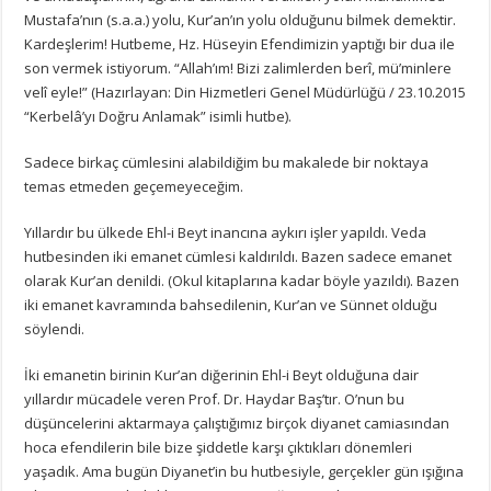
Mustafa’nın (s.a.a.) yolu, Kur’an’ın yolu olduğunu bilmek demektir.
Kardeşlerim! Hutbeme, Hz. Hüseyin Efendimizin yaptığı bir dua ile
son vermek istiyorum. “Allah’ım! Bizi zalimlerden berî, mü’minlere
velî eyle!” (Hazırlayan: Din Hizmetleri Genel Müdürlüğü / 23.10.2015
“Kerbelâ’yı Doğru Anlamak” isimli hutbe).
Sadece birkaç cümlesini alabildiğim bu makalede bir noktaya
temas etmeden geçemeyeceğim.
Yıllardır bu ülkede Ehl-i Beyt inancına aykırı işler yapıldı. Veda
hutbesinden iki emanet cümlesi kaldırıldı. Bazen sadece emanet
olarak Kur’an denildi. (Okul kitaplarına kadar böyle yazıldı). Bazen
iki emanet kavramında bahsedilenin, Kur’an ve Sünnet olduğu
söylendi.
İki emanetin birinin Kur’an diğerinin Ehl-i Beyt olduğuna dair
yıllardır mücadele veren Prof. Dr. Haydar Baş’tır. O’nun bu
düşüncelerini aktarmaya çalıştığımız birçok diyanet camiasından
hoca efendilerin bile bize şiddetle karşı çıktıkları dönemleri
yaşadık. Ama bugün Diyanet’in bu hutbesiyle, gerçekler gün ışığına