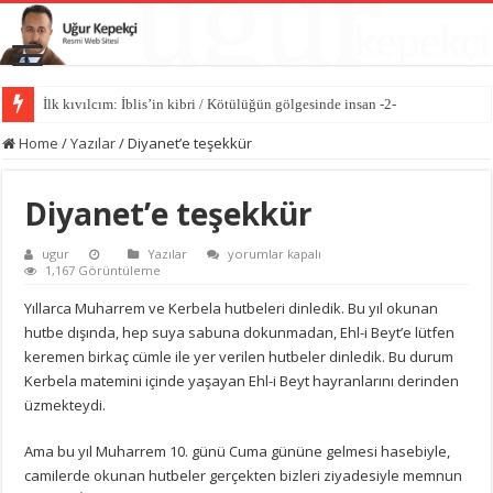
İlk kıvılcım: İblis’in kibri / Kötülüğün gölgesinde insan -2-
Home
/
Yazılar
/
Diyanet’e teşekkür
Diyanet’e teşekkür
Diyanet’e
ugur
Yazılar
yorumlar kapalı
teşekkür
1,167 Görüntüleme
için
Yıllarca Muharrem ve Kerbela hutbeleri dinledik. Bu yıl okunan
hutbe dışında, hep suya sabuna dokunmadan, Ehl-i Beyt’e lütfen
keremen birkaç cümle ile yer verilen hutbeler dinledik. Bu durum
Kerbela matemini içinde yaşayan Ehl-i Beyt hayranlarını derinden
üzmekteydi.
Ama bu yıl Muharrem 10. günü Cuma gününe gelmesi hasebiyle,
camilerde okunan hutbeler gerçekten bizleri ziyadesiyle memnun