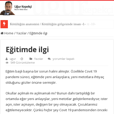
Dünyayı değiştiren sessiz güç iyiliktir / İyilik Medeniyeti -10-
Home
/
Yazılar
/
Eğitimde ilgi
Eğitimde ilgi
Eğitimde
ugur
Yazılar
yorumlar kapalı
ilgi
549 Görüntüleme
için
Eğitim başlı başına bir sorun halini almıştır. Özellikle Covit 19
pandemi süreci, eğitimde yeni anlayışlara, yeni metotlara ihtiyaç
olduğunu gözler önüne sermiştir.
Okullar açılmalı mı açılmamalı mı? Bunun dahi tartışıldığı bir
ortamda eğer yeni anlayışlar, yeni metotlar geliştirilemediyse; ister
açın, ister açmayın, değişen bir şey olmayacak. Çocuklarımız
eğitilemeyecektir. Çünkü hiçbir şey Covit 19 pandemisinden önceki