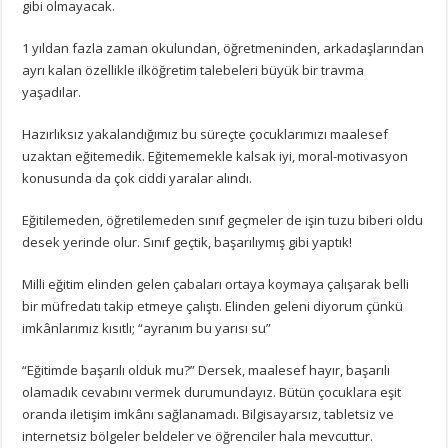
gibi olmayacak.
1 yıldan fazla zaman okulundan, öğretmeninden, arkadaşlarından
ayrı kalan özellikle ilköğretim talebeleri büyük bir travma
yaşadılar.
Hazırlıksız yakalandığımız bu süreçte çocuklarımızı maalesef
uzaktan eğitemedik. Eğitememekle kalsak iyi, moral-motivasyon
konusunda da çok ciddi yaralar alındı.
Eğitilemeden, öğretilemeden sınıf geçmeler de işin tuzu biberi oldu
desek yerinde olur. Sınıf geçtik, başarılıymış gibi yaptık!
Milli eğitim elinden gelen çabaları ortaya koymaya çalışarak belli
bir müfredatı takip etmeye çalıştı. Elinden geleni diyorum çünkü
imkânlarımız kısıtlı; “ayranım bu yarısı su”
“Eğitimde başarılı olduk mu?” Dersek, maalesef hayır, başarılı
olamadık cevabını vermek durumundayız. Bütün çocuklara eşit
oranda iletişim imkânı sağlanamadı. Bilgisayarsız, tabletsiz ve
internetsiz bölgeler beldeler ve öğrenciler hala mevcuttur.