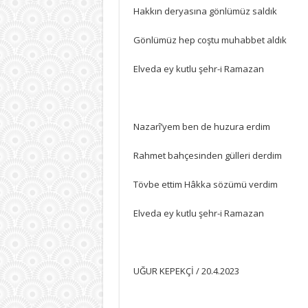
Hakkın deryasına gönlümüz saldık
Gönlümüz hep coştu muhabbet aldık
Elveda ey kutlu şehr-i Ramazan
Nazarî’yem ben de huzura erdim
Rahmet bahçesinden gülleri derdim
Tövbe ettim Hâkka sözümü verdim
Elveda ey kutlu şehr-i Ramazan
UĞUR KEPEKÇİ / 20.4.2023