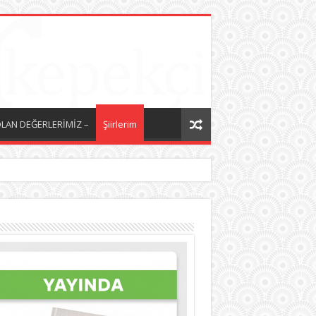
LAN DEĞERLERİMİZ –
Şiirlerim