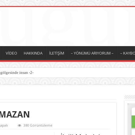
VİDEO
HAKKINDA
İLETİŞİM
– YÖNÜMÜ ARIYORUM –
– KAYBO
 gölgesinde insan -2-
AMAZAN
apalı
380 Görüntüleme