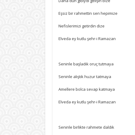
Daha dün gibiydi gelişin bize
RAMAZAN
için
Eşsiz bir rahmettin sen hepimize
Nefislerimizi getirdin dize
Elveda ey kutlu şehr-i Ramazan
Seninle başladık oruç tutmaya
Seninle alıştık huzur tatmaya
Amellere bolca sevap katmaya
Elveda ey kutlu şehr-i Ramazan
Seninle birlikte rahmete daldık