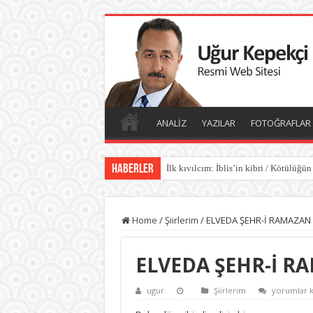
ANALİZ
YAZILAR
FOTOĞRAFLAR
Haberler
İlk kıvılcım: İblis’in kibri / Kötülüğün
Home
/
Şiirlerim
/
ELVEDA ŞEHR-İ RAMAZAN
ELVEDA ŞEHR-İ R
ELVEDA
ugur
Şiirlerim
yorumlar k
ŞEHR-
İ