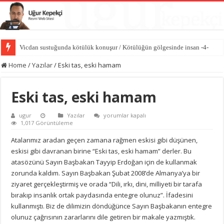
Vicdan sustuğunda kötülük konuşur / Kötülüğün gölgesinde insan -4-
Home
/
Yazılar
/
Eski tas, eski hamam
Eski tas, eski hamam
Eski
ugur
Yazılar
yorumlar kapalı
tas,
1,017 Görüntüleme
eski
hamam
Atalarımız aradan geçen zamana rağmen eskisi gibi düşünen,
için
eskisi gibi davranan birine “Eski tas, eski hamam” derler. Bu
atasözünü Sayın Başbakan Tayyip Erdoğan için de kullanmak
zorunda kaldım. Sayın Başbakan Şubat 2008’de Almanya’ya bir
ziyaret gerçekleştirmiş ve orada “Dili, ırkı, dini, milliyeti bir tarafa
bırakıp insanlık ortak paydasında entegre olunuz”. İfadesini
kullanmıştı. Biz de dilimizin döndüğünce Sayın Başbakanın entegre
olunuz çağrısının zararlarını dile getiren bir makale yazmıştık.