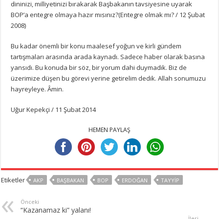
dininizi, milliyetinizi bırakarak Başbakanın tavsiyesine uyarak
BOP’a entegre olmaya hazır mısınız?(Entegre olmak mı? / 12 Şubat
2008)
Bu kadar önemli bir konu maalesef yoğun ve kirli gündem
tartışmaları arasında arada kaynadı. Sadece haber olarak basına
yansıdı. Bu konuda bir söz, bir yorum dahi duymadık. Biz de
üzerimize düşen bu görevi yerine getirelim dedik. Allah sonumuzu
hayreyleye. Âmin.
Uğur Kepekçi / 11 Şubat 2014
HEMEN PAYLAŞ
Etiketler
AKP
BAŞBAKAN
BOP
ERDOĞAN
TAYYIP
Önceki
“Kazanamaz ki” yalanı!
İleri