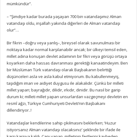
mümkündür”.
– “Şimdiye kadar burada yaşayan 700 bin vatandaşımız Alman
vatandaşı oldu, inşallah yakında diğerleri de Alman vatandaşı
olur”…
Bir fikrin –doğru veya yanlış–, bireysel olarak savunulması bir
noktaya kadar normal karşılanabilir ancak; bir ülkeyi temsil eden,
millet adına konuşan devlet adamının bir fikri veya görüşü ortaya
koyarken daha hassas davranması gerektiği kanaatindeyim. Ben
bir Müslüman Türk vatandaşı olarak Başbakanın belirttiği
düşünceleri asla ve asla kabul etmiyorum. Bu kabullenmeyiş,
taşıdığım iman ve aidiyet duygusu ile alakalıdır. Çünkü bir milleti
millet yapan; bayrağıdır, dilidir, ırkıdır, dinidir. Bu nasıl bir garip
durum ki; milleti millet yapan unsurlardan vazgeçmeyi devletin en
resmî ağzı, Türkiye Cumhuriyeti Devleti’nin Başbakanı
dillendiriyor..!
Vatandaşlar kendilerine sahip çıkılmasını beklerken; ‘Huzur
istiyorsanız Alman vatandaşı olacaksınız’ şeklinde bir ifade ile
karşı karşıya kaldı. Canı yanan, milletinin fertlerini kaybeden