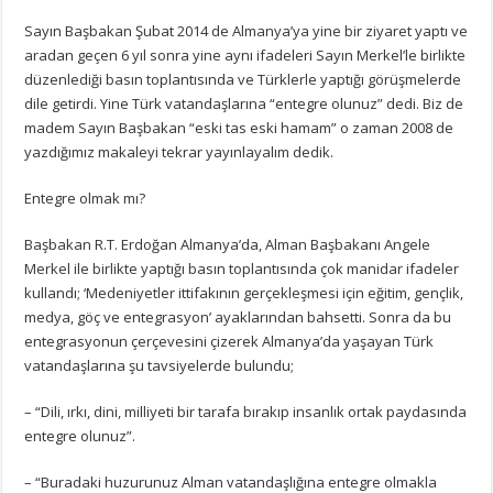
Sayın Başbakan Şubat 2014 de Almanya’ya yine bir ziyaret yaptı ve
aradan geçen 6 yıl sonra yine aynı ifadeleri Sayın Merkel’le birlikte
düzenlediği basın toplantısında ve Türklerle yaptığı görüşmelerde
dile getirdi. Yine Türk vatandaşlarına “entegre olunuz” dedi. Biz de
madem Sayın Başbakan “eski tas eski hamam” o zaman 2008 de
yazdığımız makaleyi tekrar yayınlayalım dedik.
Entegre olmak mı?
Başbakan R.T. Erdoğan Almanya’da, Alman Başbakanı Angele
Merkel ile birlikte yaptığı basın toplantısında çok manidar ifadeler
kullandı; ‘Medeniyetler ittifakının gerçekleşmesi için eğitim, gençlik,
medya, göç ve entegrasyon’ ayaklarından bahsetti. Sonra da bu
entegrasyonun çerçevesini çizerek Almanya’da yaşayan Türk
vatandaşlarına şu tavsiyelerde bulundu;
– “Dili, ırkı, dini, milliyeti bir tarafa bırakıp insanlık ortak paydasında
entegre olunuz”.
– “Buradaki huzurunuz Alman vatandaşlığına entegre olmakla