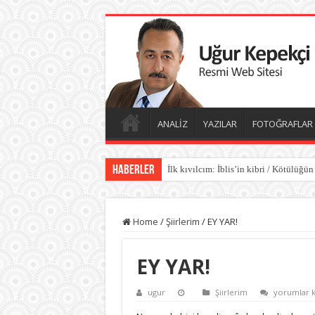
ANALİZ
YAZILAR
FOTOĞRAFLAR
Haberler
İlk kıvılcım: İblis’in kibri / Kötülüğün
Home
/
Şiirlerim
/
EY YAR!
EY YAR!
EY
ugur
Şiirlerim
yorumlar k
YAR!
için