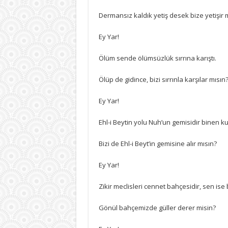
Dermansız kaldık yetiş desek bize yetişir 
Ey Yar!
Ölüm sende ölümsüzlük sırrına karıştı.
Ölüp de gidince, bizi sırrınla karşılar mısın
Ey Yar!
Ehl-i Beytin yolu Nuh’un gemisidir binen ku
Bizi de Ehl-i Beyt’in gemisine alır mısın?
Ey Yar!
Zikir meclisleri cennet bahçesidir, sen ise
Gönül bahçemizde güller derer misin?