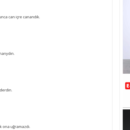
unca can içre canandık.
marıydın.
derdin.
ük ona uğramazdı.