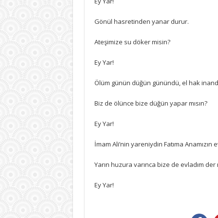
Ey Yar!
Gönül hasretinden yanar durur.
Ateşimize su döker misin?
Ey Yar!
Ölüm günün düğün günündü, el hak inand
Biz de ölünce bize düğün yapar mısın?
Ey Yar!
İmam Ali’nin yareniydin Fatıma Anamızın e
Yarın huzura varınca bize de evladım der 
Ey Yar!