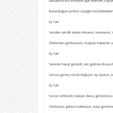
Nazarınla bizi kendine âşık ederdin, haya
Bulunduğun yerlere saçtığın muhabbetten,
Ey Yar!
Senden alırdık adam olmanın, sevmenin, se
Ötelerden gönlümüze, muştulu haberler ula
Ey Yar!
Seninle hayat güzeldi, sen gidince dünya b
Sensiz güneş sönük doğuyor ay ziyasız, ace
Ey Yar!
Sözün rehberdi, bakışın deva, gönlümüzü 
Gönlümüz gıdasız kalmasın, acep gönlüm