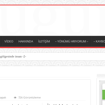
VİDEO
HAKKINDA
İLETİŞİM
– YÖNÜMÜ ARIYORUM –
– KAYBO
 gölgesinde insan -2-
apalı
726 Görüntüleme