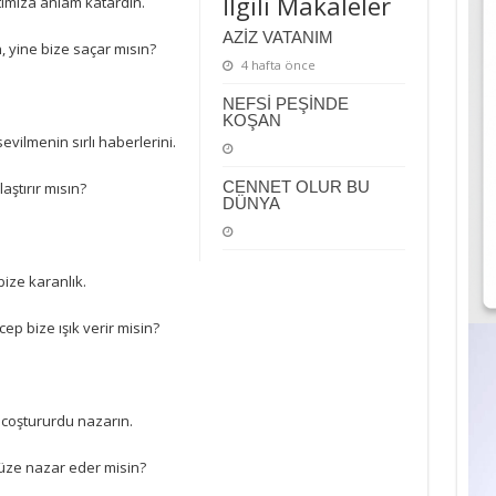
İlgili Makaleler
tımıza anlam katardın.
AZİZ VATANIM
 yine bize saçar mısın?
4 hafta önce
NEFSİ PEŞİNDE
KOŞAN
vilmenin sırlı haberlerini.
CENNET OLUR BU
ştırır mısın?
DÜNYA
ize karanlık.
p bize ışık verir misin?
coştururdu nazarın.
üze nazar eder misin?