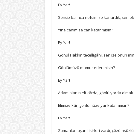
Ey Yar!
Sensiz kalınca nefsimize kanardık, sen ol
Yine canımıza can katar mısın?
Ey Yar!
Gönül Hakkın tecelligâhı, sen ise onun mi
Gönlümüzü mamur eder misin?
Ey Yar!
Adam olanın eli kârda, gönlü yarda olmalı 
Elimize kâr, gönlümüze yar katar mısın?
Ey Yar!
Zamanları aşan fikirleri vardı, çözümsüzl