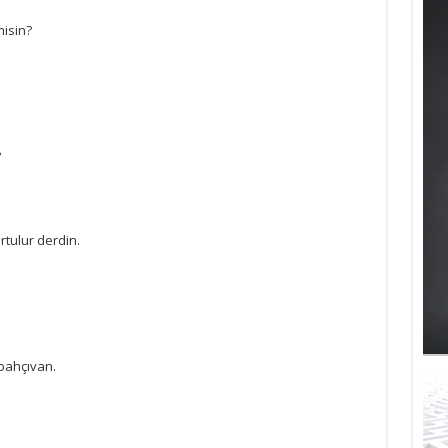
misin?
?
rtulur derdin.
 bahçıvan.