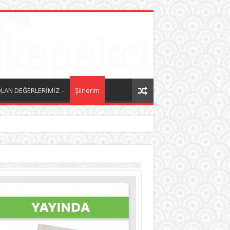
LAN DEĞERLERİMİZ –
Şiirlerim