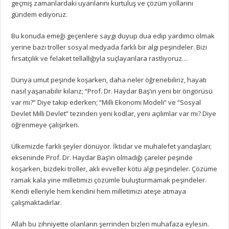
geçmiş zamanlardaki uyarılarını kurtuluş ve çözüm yollarını
gündem ediyoruz.
Bu konuda emeği geçenlere saygı duyup dua edip yardımcı olmak
yerine bazı troller sosyal medyada farklı bir algı peşindeler. Bizi
fırsatçılık ve felaket tellallığıyla suçlayanlara rastlıyoruz…
Dünya umut peşinde koşarken, daha neler öğrenebiliriz, hayatı
nasıl yaşanabilir kılarız; “Prof. Dr. Haydar Baş’ın yeni bir öngörüsü
var mı?” Diye takip ederken; “Milli Ekonomi Modeli” ve “Sosyal
Devlet Milli Devlet” tezinden yeni kodlar, yeni açılımlar var mı? Diye
öğrenmeye çalışırken.
Ülkemizde farklı şeyler dönüyor. İktidar ve muhalefet yandaşları;
ekseninde Prof. Dr. Haydar Baş’ın olmadığı çareler peşinde
koşarken, bizdeki troller, aklı evveller kötü algı peşindeler. Çözüme
ramak kala yine milletimizi çözümle buluşturmamak peşindeler.
Kendi elleriyle hem kendini hem milletimizi ateşe atmaya
çalışmaktadırlar.
Allah bu zihniyette olanların şerrinden bizleri muhafaza eylesin.