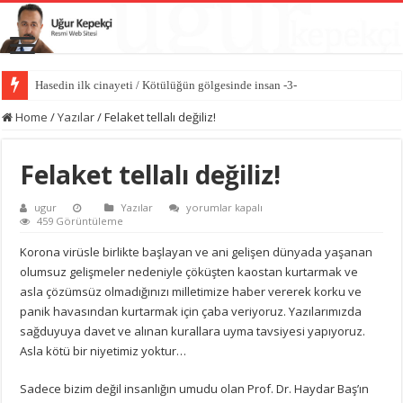
Hasedin ilk cinayeti / Kötülüğün gölgesinde insan -3-
Home
/
Yazılar
/
Felaket tellalı değiliz!
Felaket tellalı değiliz!
Felaket
ugur
Yazılar
yorumlar kapalı
tellalı
459 Görüntüleme
değiliz!
için
Korona virüsle birlikte başlayan ve ani gelişen dünyada yaşanan
olumsuz gelişmeler nedeniyle çöküşten kaostan kurtarmak ve
asla çözümsüz olmadığınızı milletimize haber vererek korku ve
panik havasından kurtarmak için çaba veriyoruz. Yazılarımızda
sağduyuya davet ve alınan kurallara uyma tavsiyesi yapıyoruz.
Asla kötü bir niyetimiz yoktur…
Sadece bizim değil insanlığın umudu olan Prof. Dr. Haydar Baş’ın