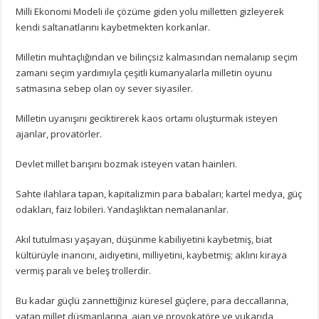
Milli Ekonomi Modeli ile çözüme giden yolu milletten gizleyerek
kendi saltanatlarını kaybetmekten korkanlar.
Milletin muhtaçlığından ve bilinçsiz kalmasından nemalanıp seçim
zamanı seçim yardımıyla çeşitli kumanyalarla milletin oyunu
satmasına sebep olan oy sever siyasiler.
Milletin uyanışını geciktirerek kaos ortamı oluşturmak isteyen
ajanlar, provatörler.
Devlet millet barışını bozmak isteyen vatan hainleri.
Sahte ilahlara tapan, kapitalizmin para babaları; kartel medya, güç
odakları, faiz lobileri. Yandaşlıktan nemalananlar.
Akıl tutulması yaşayan, düşünme kabiliyetini kaybetmiş, biat
kültürüyle inancını, aidiyetini, milliyetini, kaybetmiş; aklını kiraya
vermiş paralı ve beleş trollerdir.
Bu kadar güçlü zannettiğiniz küresel güçlere, para deccallarına,
vatan millet düşmanlarına, ajan ve provokatöre ve yukarıda