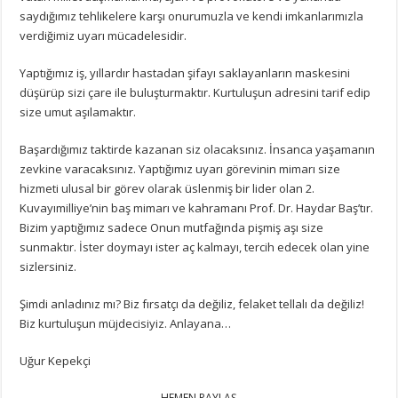
saydığımız tehlikelere karşı onurumuzla ve kendi imkanlarımızla
verdiğimiz uyarı mücadelesidir.
Yaptığımız iş, yıllardır hastadan şifayı saklayanların maskesini
düşürüp sizi çare ile buluşturmaktır. Kurtuluşun adresini tarif edip
size umut aşılamaktır.
Başardığımız taktirde kazanan siz olacaksınız. İnsanca yaşamanın
zevkine varacaksınız. Yaptığımız uyarı görevinin mimarı size
hizmeti ulusal bir görev olarak üslenmiş bir lider olan 2.
Kuvayımilliye’nin baş mimarı ve kahramanı Prof. Dr. Haydar Baş’tır.
Bizim yaptığımız sadece Onun mutfağında pişmiş aşı size
sunmaktır. İster doymayı ister aç kalmayı, tercih edecek olan yine
sizlersiniz.
Şimdi anladınız mı? Biz fırsatçı da değiliz, felaket tellalı da değiliz!
Biz kurtuluşun müjdecisiyiz. Anlayana…
Uğur Kepekçi
HEMEN PAYLAŞ