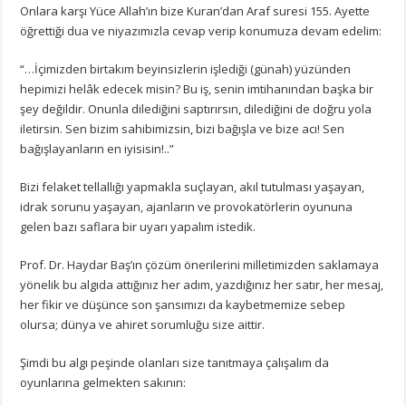
Onlara karşı Yüce Allah’ın bize Kuran’dan Araf suresi 155. Ayette
öğrettiği dua ve niyazımızla cevap verip konumuza devam edelim:
“…İçimizden birtakım beyinsizlerin işlediği (günah) yüzünden
hepimizi helâk edecek misin? Bu iş, senin imtihanından başka bir
şey değildir. Onunla dilediğini saptırırsın, dilediğini de doğru yola
iletirsin. Sen bizim sahibimizsin, bizi bağışla ve bize acı! Sen
bağışlayanların en iyisisin!..”
Bizi felaket tellallığı yapmakla suçlayan, akıl tutulması yaşayan,
idrak sorunu yaşayan, ajanların ve provokatörlerin oyununa
gelen bazı saflara bir uyarı yapalım istedik.
Prof. Dr. Haydar Baş’ın çözüm önerilerini milletimizden saklamaya
yönelik bu algıda attığınız her adım, yazdığınız her satır, her mesaj,
her fikir ve düşünce son şansımızı da kaybetmemize sebep
olursa; dünya ve ahiret sorumluğu size aittir.
Şimdi bu algı peşinde olanları size tanıtmaya çalışalım da
oyunlarına gelmekten sakının: