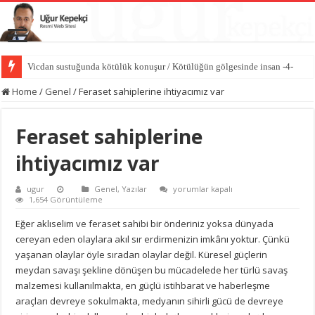
Vicdan sustuğunda kötülük konuşur / Kötülüğün gölgesinde insan -4-
Hasedin ilk cinayeti / Kötülüğün gölgesinde insan -3-
Home
/
Genel
/
Feraset sahiplerine ihtiyacımız var
Feraset sahiplerine
ihtiyacımız var
Feraset
ugur
Genel
,
Yazılar
yorumlar kapalı
sahiplerine
1,654 Görüntüleme
ihtiyacımız
var
Eğer aklıselim ve feraset sahibi bir önderiniz yoksa dünyada
için
cereyan eden olaylara akıl sır erdirmenizin imkânı yoktur. Çünkü
yaşanan olaylar öyle sıradan olaylar değil. Küresel güçlerin
meydan savaşı şekline dönüşen bu mücadelede her türlü savaş
malzemesi kullanılmakta, en güçlü istihbarat ve haberleşme
araçları devreye sokulmakta, medyanın sihirli gücü de devreye