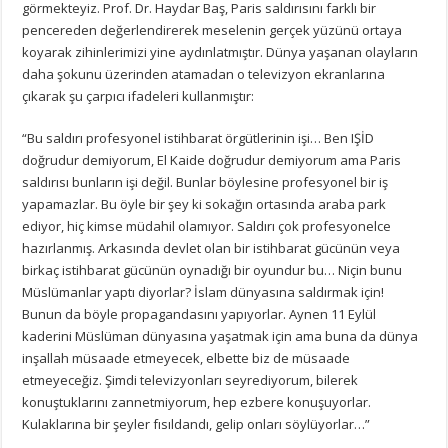
görmekteyiz. Prof. Dr. Haydar Baş, Paris saldırısını farklı bir
pencereden değerlendirerek meselenin gerçek yüzünü ortaya
koyarak zihinlerimizi yine aydınlatmıştır. Dünya yaşanan olayların
daha şokunu üzerinden atamadan o televizyon ekranlarına
çıkarak şu çarpıcı ifadeleri kullanmıştır:
“Bu saldırı profesyonel istihbarat örgütlerinin işi… Ben IŞİD
doğrudur demiyorum, El Kaide doğrudur demiyorum ama Paris
saldırısı bunların işi değil. Bunlar böylesine profesyonel bir iş
yapamazlar. Bu öyle bir şey ki sokağın ortasında araba park
ediyor, hiç kimse müdahil olamıyor. Saldırı çok profesyonelce
hazırlanmış. Arkasında devlet olan bir istihbarat gücünün veya
birkaç istihbarat gücünün oynadığı bir oyundur bu… Niçin bunu
Müslümanlar yaptı diyorlar? İslam dünyasına saldırmak için!
Bunun da böyle propagandasını yapıyorlar. Aynen 11 Eylül
kaderini Müslüman dünyasına yaşatmak için ama buna da dünya
inşallah müsaade etmeyecek, elbette biz de müsaade
etmeyeceğiz. Şimdi televizyonları seyrediyorum, bilerek
konuştuklarını zannetmiyorum, hep ezbere konuşuyorlar.
Kulaklarına bir şeyler fısıldandı, gelip onları söylüyorlar…”