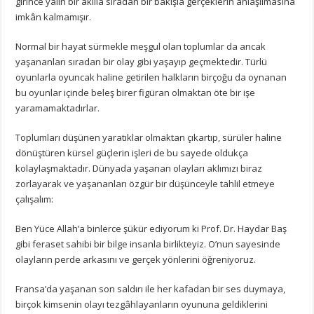
girince yalın bir akılla sıradan bir bakışla gerçeklerin anlaşılmasına
imkân kalmamışır.
Normal bir hayat sürmekle meşgul olan toplumlar da ancak
yaşananları sıradan bir olay gibi yaşayıp geçmektedir. Türlü
oyunlarla oyuncak haline getirilen halkların birçoğu da oynanan
bu oyunlar içinde beleş birer figüran olmaktan öte bir işe
yaramamaktadırlar.
Toplumları düşünen yaratıklar olmaktan çıkartıp, sürüler haline
dönüştüren kürsel güçlerin işleri de bu sayede oldukça
kolaylaşmaktadır. Dünyada yaşanan olayları aklımızı biraz
zorlayarak ve yaşananları özgür bir düşünceyle tahlil etmeye
çalışalım:
Ben Yüce Allah’a binlerce şükür ediyorum ki Prof. Dr. Haydar Baş
gibi feraset sahibi bir bilge insanla birlikteyiz. O’nun sayesinde
olayların perde arkasını ve gerçek yönlerini öğreniyoruz.
Fransa’da yaşanan son saldırı ile her kafadan bir ses duymaya,
birçok kimsenin olayı tezgâhlayanların oyununa geldiklerini