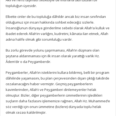
topluluğun üyesidir.
Elbette cinler de bu topluluğa dâhildir ancak biz insan sınıfından
olduğumuz için insan hakkında sohbet edeceğiz sizlerle.
İnsanoğlunun dünyaya gönderilme sebebi olarak Allah’a kulluk ve
ibadet ederek Allah’ın varlığını, kudretini, kâinata ilan etmek, Allah
adına halife olmak gibi sorumluluğu vardır.
Bu zorlu görevde yolunu şaşırmaması, Allah’ın düşmanı olan
şeytana aldanmaması için ilk insan olarak yarattığı varlık Hz.
Âdem’dir o da Peygamberdir.
Peygamberler, Allah’ın isteklerini kullara bildirmiş, belli bir program
dâhilinde yaşamasını, bu plan çerçevesinden dışarı çıktığı takdirde
cezalanacağını haber vermiştir. Geçmiş peygamberlerin
kavimlerinden, Allah’ı ve Peygamberi dinlemeyenler helak
olmuştur. Bizler, diğer peygamberlerin ümmetlerinin işledikleri
suçların daha fazlasını işlememize rağmen, Allah Hz. Muhammed’e
söz verdiği için onun ümmetine (bizlere) dünyada toplu helak
olmak cezası kaldırılmıştır.