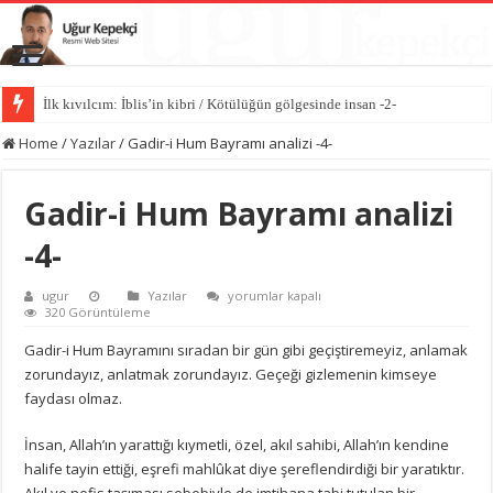
Kötülüğün anatomisi / Kötülüğün gölgesinde insan -1-
Home
/
Yazılar
/
Gadir-i Hum Bayramı analizi -4-
Gadir-i Hum Bayramı analizi
-4-
Gadir-
ugur
Yazılar
yorumlar kapalı
i
320 Görüntüleme
Hum
Bayramı
Gadir-i Hum Bayramını sıradan bir gün gibi geçiştiremeyiz, anlamak
analizi
zorundayız, anlatmak zorundayız. Geçeği gizlemenin kimseye
-4-
için
faydası olmaz.
İnsan, Allah’ın yarattığı kıymetli, özel, akıl sahibi, Allah’ın kendine
halife tayin ettiği, eşrefi mahlûkat diye şereflendirdiği bir yaratıktır.
Akıl ve nefis taşıması sebebiyle de imtihana tabi tutulan bir