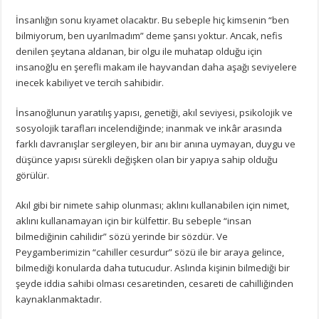
İnsanlığın sonu kıyamet olacaktır. Bu sebeple hiç kimsenin “ben
bilmiyorum, ben uyarılmadım” deme şansı yoktur. Ancak, nefis
denilen şeytana aldanan, bir olgu ile muhatap olduğu için
insanoğlu en şerefli makam ile hayvandan daha aşağı seviyelere
inecek kabiliyet ve tercih sahibidir.
İnsanoğlunun yaratılış yapısı, genetiği, akıl seviyesi, psikolojik ve
sosyolojik tarafları incelendiğinde; inanmak ve inkâr arasında
farklı davranışlar sergileyen, bir anı bir anına uymayan, duygu ve
düşünce yapısı sürekli değişken olan bir yapıya sahip olduğu
görülür.
Akıl gibi bir nimete sahip olunması; aklını kullanabilen için nimet,
aklını kullanamayan için bir külfettir. Bu sebeple “insan
bilmediğinin cahilidir” sözü yerinde bir sözdür. Ve
Peygamberimizin “cahiller cesurdur” sözü ile bir araya gelince,
bilmediği konularda daha tutucudur. Aslında kişinin bilmediği bir
şeyde iddia sahibi olması cesaretinden, cesareti de cahilliğinden
kaynaklanmaktadır.