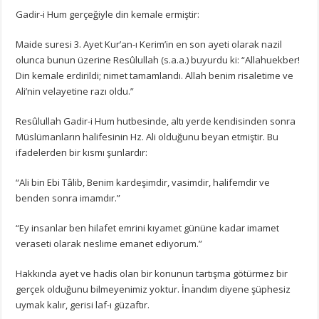
Gadir-i Hum gerçeğiyle din kemale ermiştir:
Maide suresi 3. Ayet Kur’an-ı Kerim’in en son ayeti olarak nazil
olunca bunun üzerine Resûlullah (s.a.a.) buyurdu ki: “Allahuekber!
Din kemale erdirildi; nimet tamamlandı. Allah benim risaletime ve
Ali’nin velayetine razı oldu.”
Resûlullah Gadir-i Hum hutbesinde, altı yerde kendisinden sonra
Müslümanların halifesinin Hz. Ali olduğunu beyan etmiştir. Bu
ifadelerden bir kısmı şunlardır:
“Ali bin Ebi Tâlib, Benim kardeşimdir, vasimdir, halifemdir ve
benden sonra imamdır.”
“Ey insanlar ben hilafet emrini kıyamet gününe kadar imamet
veraseti olarak neslime emanet ediyorum.”
Hakkında ayet ve hadis olan bir konunun tartışma götürmez bir
gerçek olduğunu bilmeyenimiz yoktur. İnandım diyene şüphesiz
uymak kalır, gerisi laf-ı güzaftır.