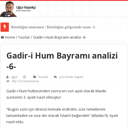
Kötülüğün anatomisi / Kötülüğün gölgesinde insan -1-
Home
/
Yazılar
/
Gadir-i Hum Bayramı analizi -6-
Gadir-i Hum Bayramı analizi
-6-
Gadir-
ugur
Yazılar
yorumlar kapalı
i
362 Görüntüleme
Hum
Bayramı
Gadir-i Hum hutbesinden sonra en son ayet olarak Maide
analizi
suresinin 3. ayeti nazil olmuştur:
-6-
için
“Bugün sizin için dininizi kemale erdirdim, size nimetlerimi
tamamladım ve size din olarak İslam’ı beğendim” (Maide/3). Ayeti
nazil oldu.