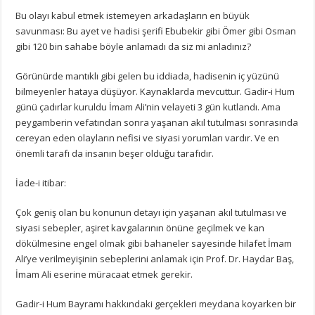
Bu olayı kabul etmek istemeyen arkadaşların en büyük
savunması: Bu ayet ve hadisi şerifi Ebubekir gibi Ömer gibi Osman
gibi 120 bin sahabe böyle anlamadı da siz mi anladınız?
Görünürde mantıklı gibi gelen bu iddiada, hadisenin iç yüzünü
bilmeyenler hataya düşüyor. Kaynaklarda mevcuttur. Gadir-i Hum
günü çadırlar kuruldu İmam Ali’nin velayeti 3 gün kutlandı. Ama
peygamberin vefatından sonra yaşanan akıl tutulması sonrasında
cereyan eden olayların nefisi ve siyasi yorumları vardır. Ve en
önemli tarafı da insanın beşer olduğu tarafıdır.
İade-i itibar:
Çok geniş olan bu konunun detayı için yaşanan akıl tutulması ve
siyasi sebepler, aşiret kavgalarının önüne geçilmek ve kan
dökülmesine engel olmak gibi bahaneler sayesinde hilafet İmam
Ali’ye verilmeyişinin sebeplerini anlamak için Prof. Dr. Haydar Baş,
İmam Ali eserine müracaat etmek gerekir.
Gadir-i Hum Bayramı hakkındaki gerçekleri meydana koyarken bir