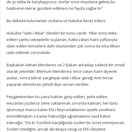
de şu iddia ile karşılaşıyoruz: Asırlar önce meydana gelmiş bu
hadisenin tekrar gündem edilmesi ne fayda sağlar ki?
Bu iddiada bulunanları vicdana ve hukuka davet ederiz.
Hukukta “iade-i itibar” denilen bir konu vardır. Yıllar önce iddia
edilen yanlış sebeplerle suçlanan, hatta vatan haini yaftasıyla
idam edilen kimselere dahi ölümünden çok sonra da olsa itibarı
iade edilmek zorundadır.
Başbakan Adnan Menderes ve 2 Bakan arkadaşı sadece bir örnek
olarak yeterlidir. Merhum Menderesi önce vatan haini diyerek
astılar, sonra tekrar yargılayıp iade-i itibar gereği Anıt mezar
yaparak demokrasi şehidi diye unvan verdiler.
Peygamberden bu yana hakları gasp edilen, şehit edilen,
mezarları yüzlerce sene saklanmak zorunda kalınan, her türlü
işkenceye maruz kalan Ehl-i Beyt evlatlarının ayetle sevilmesi
emredilmişken o kadar haksızlığa uğramalarını nasıl kabul
edeceğiz: “De ki: Vazifem karşılığında sizden bir ücret istemiyorum.
Sizden istediğim, ancak akrabaya sevgi ve Ehl-i Beytime