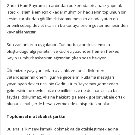
Gadir-i Hum Bayramının ardından bu konuda bir analiz yapmak
istedik. İslam âlemi için o kadar mühim bir hadisenin toplumun bir
kesimi tarafından görülmek istenmemesinin altında yatan en
önemli sebep devlet ricalinin bu konuya önem göstermemesinden
kaynaklanmıştır.
Son zamanlarda uygulanan Cumhurbaşkanlık sisteminin
oluşturduğu algı yönetimi ve kudreti yüzünden hemen herkes
Sayın Cumhurbaşkanının ağzından çıkan söze bakıyor.
Ülkemizde yaşayan onlarca azınlık ve farklı dinlerden
vatandaşlarının önemli gün ve gecelerini kutlama mesajları
yayınlayan devlet ricalinin Gadir-i Hum Bayramını görmezden
gelmesinin ne devletimize ne milletimize ne de inancımıza bir
faydası dokunmaz. Aksine hakikati gizlemek gibi bir vebale ortak
olunur ki mahşerde hesap vermek de o nispette zor olur.
Toplumsal mutabakat şarttır
Bu analizi kimseyi kırmak, dökmek ya da ötekileştirmek adına