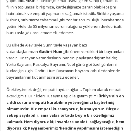
yapmadık. Aksine, ötekileşme manasına gelen sahip çıkmamak
fiilinin toplumsal birliğimize, kardeşliğimize zararı olabileceğini
hatırlatmak ve empati yapmanızı sağlamak istedik. Birlikte yaşama
kültürü, birbirimize tahammül gibi zor bir sorumluluğu beraberinde
getirir. Hele de 85 milyonun sorumluluğunu yüklenen devlet ricali,
bunu asla göz ardı etmemeli, edemez.
Bu ülkede Alevi’siyle Sünni’siyle yaşayan bazı
vatandaşlarımızın
Gadir-i Hum
gibi önem verdikleri bir bayramları
vardır. Hıristiyan vatandaşların inancını paylaşmadığınız halde;
Yortu Bayramı, Paskalya Bayramı, Noel günü gibi özel günlerini
kutladığınız gibi Gadir-i Hum Bayramını bayram kabul edenler de
bayramlarının kutlanmasını arzu ederler.
Ötekileştirmek değil, empati fayda sağlar… Toplum olarak empati
eksikliğimizi BTP lideri Hüseyin Baş, dile getirmişti:
“Türkiye’nin en
ciddi sorunu empati kurabilme yeteneğimizi kaybetmiş
olmamızdır. Biz empati kuramıyoruz, kurmuyoruz. Birçok
sebep sayılabilir, ama vakıa ortada böyle bir özelliğimiz
kalmadı. Hem diyoruz ki; insanlara adaleti sağlayacağız, hem
diyoruz ki; Peygamberimiz ‘kendine yapılmasını istemediğin