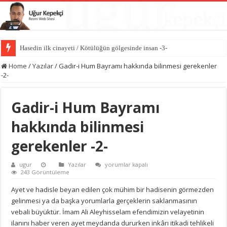
Hasedin ilk cinayeti / Kötülüğün gölgesinde insan -3-
İlk kıvılcım: İblis’in kibri / Kötülüğün gölgesinde insan -2-
Home
/
Yazılar
/
Gadir-i Hum Bayramı hakkında bilinmesi gerekenler
-2-
Gadir-i Hum Bayramı
hakkında bilinmesi
gerekenler -2-
Gadir-
ugur
Yazılar
yorumlar kapalı
i
243 Görüntüleme
Hum
Bayramı
Ayet ve hadisle beyan edilen çok mühim bir hadisenin görmezden
hakkında
gelinmesi ya da başka yorumlarla gerçeklerin saklanmasının
bilinmesi
gerekenler
vebali büyüktür. İmam Ali Aleyhisselam efendimizin velayetinin
-2-
ilanını haber veren ayet meydanda dururken inkârı itikadi tehlikeli
için