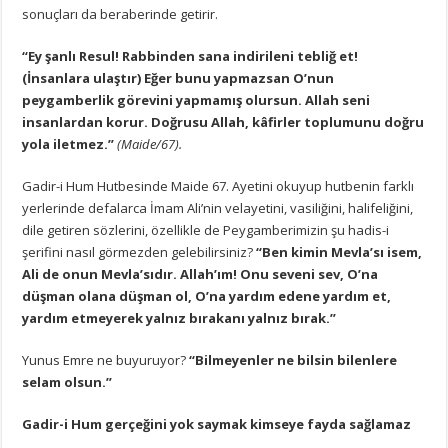
sonuçları da beraberinde getirir.
“Ey şanlı Resul! Rabbinden sana indirileni tebliğ et!
(İnsanlara ulaştır) Eğer bunu yapmazsan O’nun
peygamberlik görevini yapmamış olursun. Allah seni
insanlardan korur. Doğrusu Allah, kâfirler toplumunu doğru
yola iletmez.”
(Maide/67).
Gadir-i Hum Hutbesinde Maide 67. Ayetini okuyup hutbenin farklı
yerlerinde defalarca İmam Ali’nin velayetini, vasiliğini, halifeliğini,
dile getiren sözlerini, özellikle de Peygamberimizin şu hadis-i
şerifini nasıl görmezden gelebilirsiniz?
“Ben kimin Mevla’sı isem,
Ali de onun Mevla’sıdır. Allah’ım! Onu seveni sev, O’na
düşman olana düşman ol, O’na yardım edene yardım et,
yardım etmeyerek yalnız bırakanı yalnız bırak.”
Yunus Emre ne buyuruyor?
“Bilmeyenler ne bilsin bilenlere
selam olsun.”
Gadir-i Hum gerçeğini yok saymak kimseye fayda sağlamaz