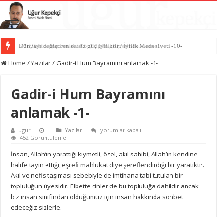
Dünyayı değiştiren sessiz güç iyiliktir / İyilik Medeniyeti -10-
Home
/
Yazılar
/
Gadir-i Hum Bayramını anlamak -1-
Gadir-i Hum Bayramını
anlamak -1-
Gadir-
ugur
Yazılar
yorumlar kapalı
i
452 Görüntüleme
Hum
Bayramını
İnsan, Allah’ın yarattığı kıymetli, özel, akıl sahibi, Allah’ın kendine
anlamak
halife tayin ettiği, eşrefi mahlukat diye şereflendirdiği bir yaratıktır.
-1-
için
Akıl ve nefis taşıması sebebiyle de imtihana tabi tutulan bir
topluluğun üyesidir. Elbette cinler de bu topluluğa dahildir ancak
biz insan sınıfından olduğumuz için insan hakkında sohbet
edeceğiz sizlerle.