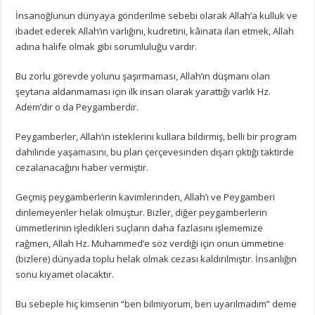
İnsanoğlunun dünyaya gönderilme sebebi olarak Allah’a kulluk ve
ibadet ederek Allah’ın varlığını, kudretini, kâinata ilan etmek, Allah
adına halife olmak gibi sorumluluğu vardır.
Bu zorlu görevde yolunu şaşırmaması, Allah’ın düşmanı olan
şeytana aldanmaması için ilk insan olarak yarattığı varlık Hz.
Adem’dir o da Peygamberdir.
Peygamberler, Allah’ın isteklerini kullara bildirmiş, belli bir program
dahilinde yaşamasını, bu plan çerçevesinden dışarı çıktığı taktirde
cezalanacağını haber vermiştir.
Geçmiş peygamberlerin kavimlerinden, Allah’ı ve Peygamberi
dinlemeyenler helak olmuştur. Bizler, diğer peygamberlerin
ümmetlerinin işledikleri suçların daha fazlasını işlememize
rağmen, Allah Hz. Muhammed’e söz verdiği için onun ümmetine
(bizlere) dünyada toplu helak olmak cezası kaldırılmıştır. İnsanlığın
sonu kıyamet olacaktır.
Bu sebeple hiç kimsenin “ben bilmiyorum, ben uyarılmadım” deme