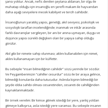
şansı yoktur. Ancak, nefis denilen şeytana aldanan, bir olgu ile
muhatap olduğu için insanoğlu en şerefli makam ile hayvandan
daha aşağı seviyelere inecek kabiliyet ve tercih sahibidir.
İnsanoğlunun yaratılış yapısı, genetiği, akıl seviyesi, psikolojik ve
sosyolojik tarafları incelendiğinde; inanmak ve inkâr arasında
farklı davranışlar sergileyen, bir anı bir anına uymayan, duygu ve
düşünce yapısı sürekli değişken olan bir yapıya sahip olduğu
görülür.
Akıl gibi bir nimete sahip olunması; aklını kullanabilen için nimet,
aklını kullanamayan için bir külfettir.
Bu sebeple “insan bilmediğinin cahilidir” sözü yerinde bir sözdür.
Ve Peygamberimizin “cahiller cesurdur” sözü ile bir araya gelince,
bilmediği konularda daha tutucudur. Aslında kişinin bilmediği bir
şeyde iddia sahibi olması cesaretinden, cesareti de cahilliğinden
kaynaklanmaktadır.
Bir örnek verelim: Bir kimse gitmek istediği bir yere, yanlış yoldan
gitmeye kalkışırsa, asla istediği yere varamaz. Bu sebeple insanın