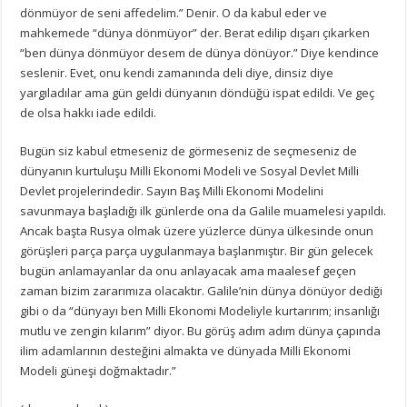
dönmüyor de seni affedelim.” Denir. O da kabul eder ve
mahkemede “dünya dönmüyor” der. Berat edilip dışarı çıkarken
“ben dünya dönmüyor desem de dünya dönüyor.” Diye kendince
seslenir. Evet, onu kendi zamanında deli diye, dinsiz diye
yargıladılar ama gün geldi dünyanın döndüğü ispat edildi. Ve geç
de olsa hakkı iade edildi.
Bugün siz kabul etmeseniz de görmeseniz de seçmeseniz de
dünyanın kurtuluşu Milli Ekonomi Modeli ve Sosyal Devlet Milli
Devlet projelerindedir. Sayın Baş Milli Ekonomi Modelini
savunmaya başladığı ilk günlerde ona da Galile muamelesi yapıldı.
Ancak başta Rusya olmak üzere yüzlerce dünya ülkesinde onun
görüşleri parça parça uygulanmaya başlanmıştır. Bir gün gelecek
bugün anlamayanlar da onu anlayacak ama maalesef geçen
zaman bizim zararımıza olacaktır. Galile’nin dünya dönüyor dediği
gibi o da “dünyayı ben Milli Ekonomi Modeliyle kurtarırım; insanlığı
mutlu ve zengin kılarım” diyor. Bu görüş adım adım dünya çapında
ilim adamlarının desteğini almakta ve dünyada Milli Ekonomi
Modeli güneşi doğmaktadır.”