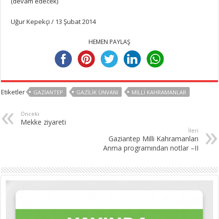
(devam edecek)
Uğur Kepekçi / 13 Şubat 2014
HEMEN PAYLAŞ
Etiketler
GAZIANTEP
GAZILIK ÜNVANI
MILLI KAHRAMANLAR
Önceki
Mekke ziyareti
İleri
Gaziantep Milli Kahramanları
Anma programından notlar –II