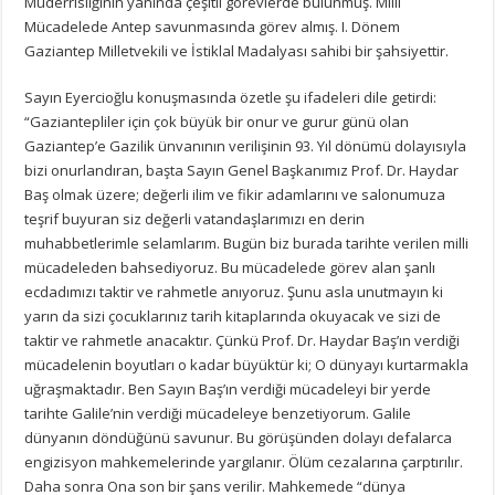
Müderrisliğinin yanında çeşitli görevlerde bulunmuş. Milli
Mücadelede Antep savunmasında görev almış. I. Dönem
Gaziantep Milletvekili ve İstiklal Madalyası sahibi bir şahsiyettir.
Sayın Eyercioğlu konuşmasında özetle şu ifadeleri dile getirdi:
“Gaziantepliler için çok büyük bir onur ve gurur günü olan
Gaziantep’e Gazilik ünvanının verilişinin 93. Yıl dönümü dolayısıyla
bizi onurlandıran, başta Sayın Genel Başkanımız Prof. Dr. Haydar
Baş olmak üzere; değerli ilim ve fikir adamlarını ve salonumuza
teşrif buyuran siz değerli vatandaşlarımızı en derin
muhabbetlerimle selamlarım. Bugün biz burada tarihte verilen milli
mücadeleden bahsediyoruz. Bu mücadelede görev alan şanlı
ecdadımızı taktir ve rahmetle anıyoruz. Şunu asla unutmayın ki
yarın da sizi çocuklarınız tarih kitaplarında okuyacak ve sizi de
taktir ve rahmetle anacaktır. Çünkü Prof. Dr. Haydar Baş’ın verdiği
mücadelenin boyutları o kadar büyüktür ki; O dünyayı kurtarmakla
uğraşmaktadır. Ben Sayın Baş’ın verdiği mücadeleyi bir yerde
tarihte Galile’nin verdiği mücadeleye benzetiyorum. Galile
dünyanın döndüğünü savunur. Bu görüşünden dolayı defalarca
engizisyon mahkemelerinde yargılanır. Ölüm cezalarına çarptırılır.
Daha sonra Ona son bir şans verilir. Mahkemede “dünya