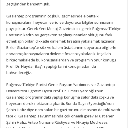
geçtiğinden bahsetmiştik.
Gaziantep programının coşkulu geçmesinde elbette ki
konuşmacıların heyecan verici ve doyurucu bilgiler sunmasının
payı çoktur. Gerek Yeni Mesaj Gazetesinin, gerek Bağımsız Türkiye
Partisinin kadroları gerçekten seçilmiş insanlar olduğunu fark
etmek için onları dikkatle dinlemek fırsatını yakalamak lazımdır.
Bizler Gaziantep’te söz ve kalem üstatlarının doyurucu bilgilerle
donanmış konuşmalarını dinleme fırsatını yakaladık. İnşallah
birkaç makalede bu konuşmalardan ve programın onur konuğu
Prof. Dr. Haydar Baş’ın yaptığı tarihi konuşmadan da
bahsedeceğiz.
Bağımsız Türkiye Partisi Genel Başkan Yardımcısı ve Gaziantep
Üniversitesi Öğretim Üyesi Prof. Dr. Ömer Eyercioğlu’nun
Gaziantep programındaki yaptığı konuşma salondaki coşku ve
heyecanı doruk noktasına çıkarttı. Bunda Sayın Eyercioğlu’nun
Şahin Hafız diye nam salan bir gazi torunu olmasının da rolü vardı
tabi ki. Gaziantep savunmasında çok önemli görevler üstlenen
Şahin Hafız, Antep Numune Rüstiyesi ve Nikayip Medresesi