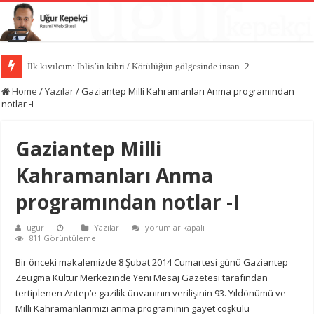
İlk kıvılcım: İblis’in kibri / Kötülüğün gölgesinde insan -2-
Kötülüğün anatomisi / Kötülüğün gölgesinde insan -1-
Home
/
Yazılar
/
Gaziantep Milli Kahramanları Anma programından
notlar -I
Gaziantep Milli
Kahramanları Anma
programından notlar -I
Gaziantep
ugur
Yazılar
yorumlar kapalı
Milli
811 Görüntüleme
Kahramanları
Anma
Bir önceki makalemizde 8 Şubat 2014 Cumartesi günü Gaziantep
programından
Zeugma Kültür Merkezinde Yeni Mesaj Gazetesi tarafından
notlar
-
tertiplenen Antep’e gazilik ünvanının verilişinin 93. Yıldönümü ve
I
Milli Kahramanlarımızı anma programının gayet coşkulu
için