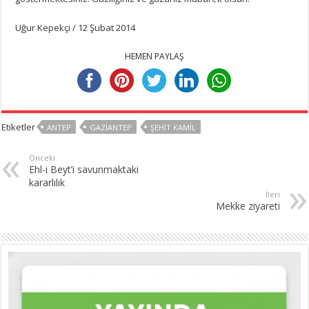
Uğur Kepekçi / 12 Şubat 2014
HEMEN PAYLAŞ
Etiketler
ANTEP
GAZIANTEP
ŞEHIT KAMIL
Önceki
Ehl-i Beyt’i savunmaktaki
kararlılık
İleri
Mekke ziyareti