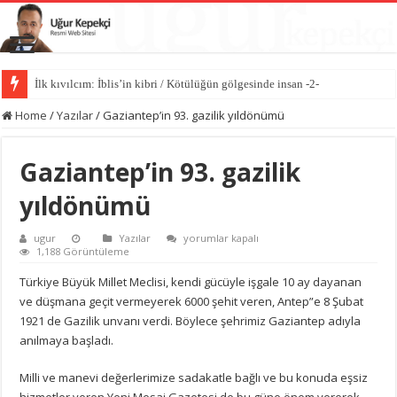
İlk kıvılcım: İblis’in kibri / Kötülüğün gölgesinde insan -2-
Kötülüğün anatomisi / Kötülüğün gölgesinde insan -1-
Home
/
Yazılar
/
Gaziantep’in 93. gazilik yıldönümü
Gaziantep’in 93. gazilik
yıldönümü
Gaziantep’in
ugur
Yazılar
yorumlar kapalı
93.
1,188 Görüntüleme
gazilik
yıldönümü
Türkiye Büyük Millet Meclisi, kendi gücüyle işgale 10 ay dayanan
için
ve düşmana geçit vermeyerek 6000 şehit veren, Antep”e 8 Şubat
1921 de Gazilik unvanı verdi. Böylece şehrimiz Gaziantep adıyla
anılmaya başladı.
Milli ve manevi değerlerimize sadakatle bağlı ve bu konuda eşsiz
hizmetler veren Yeni Mesaj Gazetesi de bu güne önem vererek