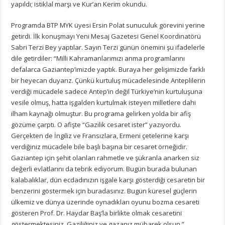
yapıldı; istiklal marşı ve Kur’an Kerim okundu.
Programda BTP MYK üyesi Ersin Polat sunuculuk görevini yerine
getirdi. İlk konuşmayı Yeni Mesaj Gazetesi Genel Koordinatörü
Sabri Terzi Bey yaptılar. Sayın Terzi günün önemini şu ifadelerle
dile getirdiler: “Milli Kahramanlarımızı anma programlarını
defalarca Gaziantep’imizde yaptık. Buraya her gelişimizde farklı
bir heyecan duyarız. Çünkü kurtuluş mücadelesinde Anteplilerin
verdiği mücadele sadece Antep’in değil Türkiye’nin kurtuluşuna
vesile olmuş, hatta işgalden kurtulmak isteyen milletlere dahi
ilham kaynağı olmuştur. Bu programa gelirken yolda bir afiş
gözüme çarptı. O afişte “Gazilik cesaret ister” yazıyordu.
Gerçekten de İngiliz ve Fransızlara, Ermeni çetelerine karşı
verdiğiniz mücadele bile başlı başına bir cesaret örneğidir.
Gaziantep için şehit olanları rahmetle ve şükranla anarken siz
değerli evlatlarını da tebrik ediyorum. Bugün burada bulunan
kalabalıklar, dün ecdadınızın işgale karşı gösterdiği cesaretin bir
benzerini göstermek için buradasınız. Bugün küresel güçlerin
ülkemiz ve dünya üzerinde oynadıkları oyunu bozma cesareti
gösteren Prof. Dr. Haydar Baş’la birlikte olmak cesaretini
göstermektesiniz. Gaziliğiniz ve gazanız mübarek olsun.”