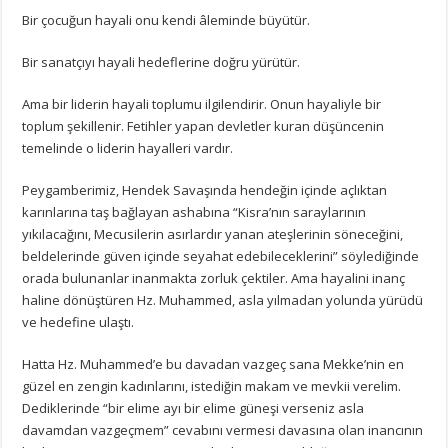
Bir çocuğun hayali onu kendi âleminde büyütür.
Bir sanatçıyı hayali hedeflerine doğru yürütür.
Ama bir liderin hayali toplumu ilgilendirir. Onun hayaliyle bir
toplum şekillenir. Fetihler yapan devletler kuran düşüncenin
temelinde o liderin hayalleri vardır.
Peygamberimiz, Hendek Savaşında hendeğin içinde açlıktan
karınlarına taş bağlayan ashabına “Kisra’nın saraylarının
yıkılacağını, Mecusilerin asırlardır yanan ateşlerinin söneceğini,
beldelerinde güven içinde seyahat edebileceklerini” söylediğinde
orada bulunanlar inanmakta zorluk çektiler. Ama hayalini inanç
haline dönüştüren Hz. Muhammed, asla yılmadan yolunda yürüdü
ve hedefine ulaştı.
Hatta Hz. Muhammed’e bu davadan vazgeç sana Mekke’nin en
güzel en zengin kadınlarını, istediğin makam ve mevkii verelim.
Dediklerinde “bir elime ayı bir elime güneşi verseniz asla
davamdan vazgeçmem” cevabını vermesi davasına olan inancının