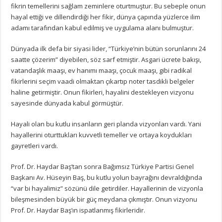
fikrin temellerini sağlam zeminlere oturtmuştur. Bu sebeple onun
hayal ettiği ve dillendirdiği her fikir, dünya çapında yüzlerce ilim
adamı tarafından kabul edilmiş ve uygulama alanı bulmuştur.
Dünyada ilk defa bir siyasi lider, “Türkiye’nin bütün sorunlarını 24
saatte çözerim” diyebilen, söz sarf etmiştir. Asgari ücrete bakışı,
vatandaşlık maaşı, ev hanımı maaşı, çocuk maaşı, gibi radikal
fikirlerini seçim vaadi olmaktan çıkartıp noter tasdikli belgeler
haline getirmiştir. Onun fikirleri, hayalini destekleyen vizyonu
sayesinde dünyada kabul görmüştür.
Hayali olan bu kutlu insanların geri planda vizyonları vardı. Yani
hayallerini oturttukları kuvvetli temeller ve ortaya koydukları
gayretleri vardı.
Prof. Dr. Haydar Baş’tan sonra Bağımsız Türkiye Partisi Genel
Başkanı Av. Hüseyin Baş, bu kutlu yolun bayrağını devraldığında
“var bi hayalimiz” sözünü dile getirdiler. Hayallerinin de vizyonla
bileşmesinden büyük bir güç meydana çıkmıştır. Onun vizyonu
Prof. Dr. Haydar Baş’ın ispatlanmış fikirleridir.