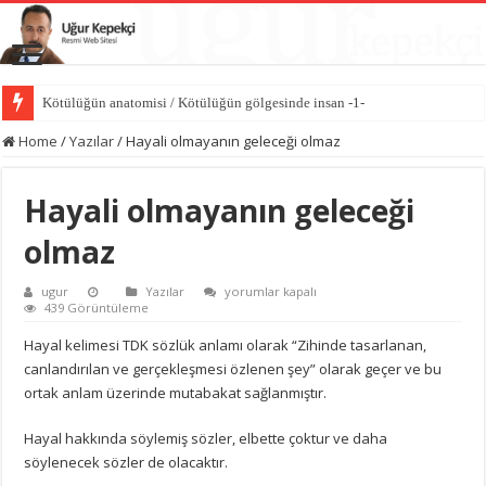
Kötülüğün anatomisi / Kötülüğün gölgesinde insan -1-
Dünyayı değiştiren sessiz güç iyiliktir / İyilik Medeniyeti -10-
Home
/
Yazılar
/
Hayali olmayanın geleceği olmaz
Hayali olmayanın geleceği
olmaz
Hayali
ugur
Yazılar
yorumlar kapalı
olmayanın
439 Görüntüleme
geleceği
olmaz
Hayal kelimesi TDK sözlük anlamı olarak “Zihinde tasarlanan,
için
canlandırılan ve gerçekleşmesi özlenen şey” olarak geçer ve bu
ortak anlam üzerinde mutabakat sağlanmıştır.
Hayal hakkında söylemiş sözler, elbette çoktur ve daha
söylenecek sözler de olacaktır.