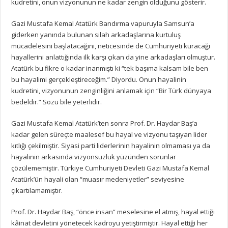
kudretini, onun vizyonunun ne kadar zengin olduğunu gösterir.
Gazi Mustafa Kemal Atatürk Bandırma vapuruyla Samsun’a
giderken yanında bulunan silah arkadaşlarına kurtuluş
mücadelesini başlatacağını, neticesinde de Cumhuriyeti kuracağı
hayallerini anlattığında ilk karşı çıkan da yine arkadaşları olmuştur.
Atatürk bu fikre o kadar inanmıştı ki “tek başıma kalsam bile ben
bu hayalimi gerçekleştireceğim.” Diyordu. Onun hayalinin
kudretini, vizyonunun zenginliğini anlamak için “Bir Türk dünyaya
bedeldir.” Sözü bile yeterlidir.
Gazi Mustafa Kemal Atatürk’ten sonra Prof. Dr. Haydar Baş’a
kadar gelen süreçte maalesef bu hayal ve vizyonu taşıyan lider
kıtlığı çekilmiştir. Siyasi parti liderlerinin hayalinin olmaması ya da
hayalinin arkasında vizyonsuzluk yüzünden sorunlar
çözülememiştir. Türkiye Cumhuriyeti Devleti Gazi Mustafa Kemal
Atatürk’ün hayali olan “muasır medeniyetler” seviyesine
çıkartılamamıştır.
Prof. Dr. Haydar Baş, “önce insan” meselesine el atmış, hayal ettiği
kâinat devletini yönetecek kadroyu yetiştirmiştir. Hayal ettiği her