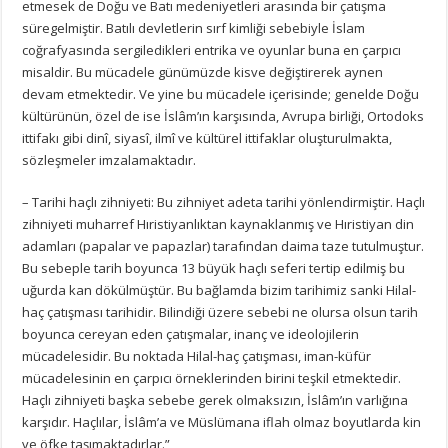
etmesek de Doğu ve Batı medeniyetleri arasında bir çatışma
süregelmiştir. Batılı devletlerin sırf kimliği sebebiyle İslam
coğrafyasında sergiledikleri entrika ve oyunlar buna en çarpıcı
misaldir. Bu mücadele günümüzde kisve değiştirerek aynen
devam etmektedir. Ve yine bu mücadele içerisinde; genelde Doğu
kültürünün, özel de ise İslâm’ın karşısında, Avrupa birliği, Ortodoks
ittifakı gibi dinî, siyasî, ilmî ve kültürel ittifaklar oluşturulmakta,
sözleşmeler imzalamaktadır.
– Tarihi haçlı zihniyeti: Bu zihniyet adeta tarihi yönlendirmiştir. Haçlı
zihniyeti muharref Hıristiyanlıktan kaynaklanmış ve Hıristiyan din
adamları (papalar ve papazlar) tarafından daima taze tutulmuştur.
Bu sebeple tarih boyunca 13 büyük haçlı seferi tertip edilmiş bu
uğurda kan dökülmüştür. Bu bağlamda bizim tarihimiz sanki Hilal-
haç çatışması tarihidir. Bilindiği üzere sebebi ne olursa olsun tarih
boyunca cereyan eden çatışmalar, inanç ve ideolojilerin
mücadelesidir. Bu noktada Hilal-haç çatışması, iman-küfür
mücadelesinin en çarpıcı örneklerinden birini teşkil etmektedir.
Haçlı zihniyeti başka sebebe gerek olmaksızın, İslâm’ın varlığına
karşıdır. Haçlılar, İslâm’a ve Müslümana iflah olmaz boyutlarda kin
ve öfke taşımaktadırlar.”