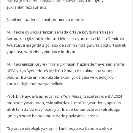
Partisi (BTP) Genel Başkanı Av. Hüseyin Baş’a da ayrıca
şükranlarımızı sunarız.
Şimdi müsaadenizle asıl konumuza dönelim:
Milli takım oyuncularımızın sahada ortaya koydukları başarı
Avrupa’nın gözünü korkuttu. Hele milli oyuncumuz Melih Demiral’ın
Avusturya maçında 2 gol atıp da sonrasında gururla bozkurt işareti
yapması, haçlı zihniyetini iyice kudurttu.
Milli takımımızın çeyrek finale çıkmasını hazmedemeyenler ısrarla
UEFA ya şikâyet ederek Melih’in 2 maç ceza almasına sebep
oldular. Bu kararın hukuki olmaktan çok siyasi ve ideolojik bir
karar olduğu her haliyle bellidir.
Prof. Dr. Haydar Baş hocamızın Yeni Mesaj Gazetesinde 8.7.2024
tarihinde yayınlanan, eski yıllardaki İcmal Dergisinden yaptıkları
alıntı tam da bu olayı özetliyor. Biz de konumuzla alakalı olduğu
için o yazıdan bir bölümü sizlerle paylaşmak istedik:
“Siyasi ve ideolojik yaklaşım: Tarih boyunca kabul etsek de