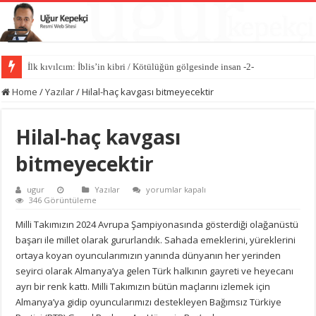
İlk kıvılcım: İblis’in kibri / Kötülüğün gölgesinde insan -2-
Kötülüğün anatomisi / Kötülüğün gölgesinde insan -1-
Home
/
Yazılar
/
Hilal-haç kavgası bitmeyecektir
Hilal-haç kavgası
bitmeyecektir
Hilal-
ugur
Yazılar
yorumlar kapalı
haç
346 Görüntüleme
kavgası
bitmeyecektir
Milli Takımızın 2024 Avrupa Şampiyonasında gösterdiği olağanüstü
için
başarı ile millet olarak gururlandık. Sahada emeklerini, yüreklerini
ortaya koyan oyuncularımızın yanında dünyanın her yerinden
seyirci olarak Almanya’ya gelen Türk halkının gayreti ve heyecanı
ayrı bir renk kattı. Milli Takımızın bütün maçlarını izlemek için
Almanya’ya gidip oyuncularımızı destekleyen Bağımsız Türkiye