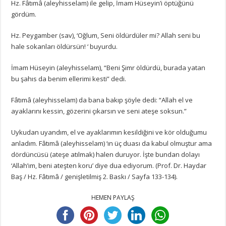
Hz.
Fâtımâ (aleyhisselam) ile gelip, İmam Hüseyin’i öptüğünü
gördüm.
Hz.
Peygamber (sav), ‘Oğlum, Seni öldürdüler mi?
Allah seni bu
hale sokanları öldürsün! ‘
buyurdu.
İmam Hüseyin (aleyhisselam), “Beni Şimr öldürdü, burada yatan
bu şahıs da benim ellerimi kesti” dedi.
Fâtımâ (aleyhisselam) da bana bakıp şöyle dedi: “Allah el ve
ayaklarını kessin, gözerini çıkarsın ve seni ateşe soksun.”
Uykudan uyandım, el ve ayaklarımın kesildiğini ve kör olduğumu
anladım.
Fâtımâ (aleyhisselam) ‘ın üç duası da kabul olmuştur ama
dördüncüsü (ateşe atılmak) halen duruyor.
İşte bundan dolayı
‘Allah’ım, beni ateşten koru’ diye dua ediyorum.
(Prof. Dr. Haydar
Baş / Hz. Fâtımâ / genişletilmiş 2. Baskı / Sayfa 133-134).
HEMEN PAYLAŞ