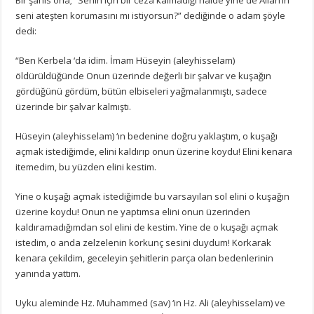
seni ateşten korumasını mı istiyorsun?”
dediğinde o adam şöyle
dedi:
“Ben Kerbela ‘da idim.
İmam Hüseyin (aleyhisselam)
öldürüldüğünde Onun üzerinde değerli bir şalvar ve kuşağın
gördüğünü gördüm, bütün elbiseleri yağmalanmıştı, sadece
üzerinde bir şalvar kalmıştı.
Hüseyin (aleyhisselam) ‘ın bedenine doğru yaklaştım, o kuşağı
açmak istediğimde, elini kaldırıp onun üzerine koydu!
Elini kenara
itemedim, bu yüzden elini kestim.
Yine o kuşağı açmak istediğimde bu varsayılan sol elini o kuşağın
üzerine koydu!
Onun ne yaptımsa elini onun üzerinden
kaldıramadığımdan sol elini de kestim.
Yine de o kuşağı açmak
istedim, o anda zelzelenin korkunç sesini duydum!
Korkarak
kenara çekildim, geceleyin şehitlerin parça olan bedenlerinin
yanında yattım.
Uyku aleminde Hz.
Muhammed (sav) ‘in Hz.
Ali (aleyhisselam) ve