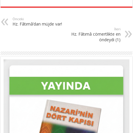
Önceki
Hz. Fâtımâ’dan müjde var!
İleri
Hz. Fâtımâ cömertlikte en
öndeydi (1)