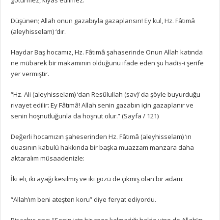
Düşünen;
Allah onun gazabıyla gazaplansın!
Ey kul, Hz.
Fâtımâ
(aleyhisselam) ‘dır.
Haydar Baş hocamız, Hz.
Fâtımâ şahaserinde Onun Allah katında
ne mübarek bir makamının olduğunu ifade eden şu hadis-i şerife
yer vermiştir.
“Hz. Ali (aleyhisselam) ‘dan Resûlullah (sav)’ da şöyle buyurduğu
rivayet edilir: Ey Fâtımâ! Allah senin gazabın için gazaplanır ve
senin hoşnutluğunla da hoşnut olur.”
(Sayfa / 121)
Değerli hocamızın şaheserinden Hz.
Fâtımâ (aleyhisselam) ‘ın
duasının kabulü hakkında bir başka muazzam manzara daha
aktaralım müsaadenizle:
İki eli, iki ayağı kesilmiş ve iki gözü de çıkmış olan bir adam:
“Allah’ım beni ateşten koru” diye feryat ediyordu.
Bir şahıs ona;
“Senin için bir ceza kalmadığı halde yine de Allah’ın