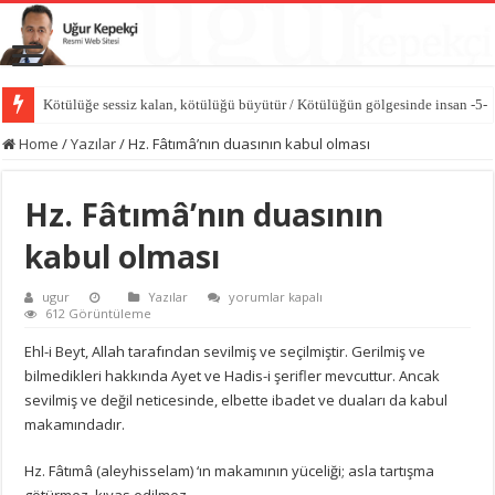
Kötülüğe sessiz kalan, kötülüğü büyütür / Kötülüğün gölgesinde insan -5-
Vicdan sustuğunda kötülük konuşur / Kötülüğün gölgesinde insan -4-
Home
/
Yazılar
/
Hz. Fâtımâ’nın duasının kabul olması
Hz. Fâtımâ’nın duasının
kabul olması
Hz.
ugur
Yazılar
yorumlar kapalı
Fâtımâ’nın
612 Görüntüleme
duasının
kabul
Ehl-i Beyt, Allah tarafından sevilmiş ve seçilmiştir.
Gerilmiş ve
olması
bilmedikleri hakkında Ayet ve Hadis-i şerifler mevcuttur.
Ancak
için
sevilmiş ve değil neticesinde, elbette ibadet ve duaları da kabul
makamındadır.
Hz.
Fâtımâ (aleyhisselam) ‘ın makamının yüceliği;
asla tartışma
götürmez, kıyas edilmez.