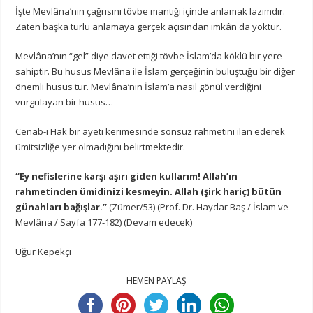
İşte Mevlâna’nın çağrısını tövbe mantığı içinde anlamak lazımdır.
Zaten başka türlü anlamaya gerçek açısından imkân da yoktur.
Mevlâna’nın “gel” diye davet ettiği tövbe İslam’da köklü bir yere
sahiptir. Bu husus Mevlâna ile İslam gerçeğinin buluştuğu bir diğer
önemli husus tur. Mevlâna’nın İslam’a nasıl gönül verdiğini
vurgulayan bir husus…
Cenab-ı Hak bir ayeti kerimesinde sonsuz rahmetini ilan ederek
ümitsizliğe yer olmadığını belirtmektedir.
“Ey nefislerine karşı aşırı giden kullarım! Allah’ın
rahmetinden ümidinizi kesmeyin. Allah (şirk hariç) bütün
günahları bağışlar.”
(Zümer/53) (Prof. Dr. Haydar Baş / İslam ve
Mevlâna / Sayfa 177-182) (Devam edecek)
Uğur Kepekçi
HEMEN PAYLAŞ