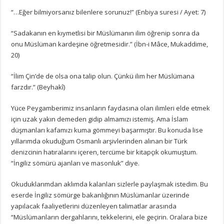
“…Eğer bilmiyorsanız bilenlere sorunuz!” (Enbiya suresi / Ayet: 7)
“Sadakanın en kıymetlisi bir Müslümanın ilim öğrenip sonra da
onu Müslüman kardeşine öğretmesidir.” (İbn-i Mâce, Mukaddime,
20)
“İlim Çin’de de olsa ona talip olun. Çünkü ilim her Müslümana
farzdır.” (Beyhakî)
Yüce Peygamberimiz insanların faydasına olan ilimleri elde etmek
için uzak yakın demeden gidip almamızı istemiş. Ama İslam
düşmanları kafamızı kuma gömmeyi başarmıştır. Bu konuda lise
yıllarımda okuduğum Osmanlı arşivlerinden alınan bir Türk
denizcinin hatıralarını içeren, tercüme bir kitapçık okumuştum.
“İngiliz sömürü ajanları ve masonluk” diye.
Okuduklarımdan aklımda kalanları sizlerle paylaşmak istedim. Bu
eserde İngiliz sömürge bakanlığının Müslümanlar üzerinde
yapılacak faaliyetlerini düzenleyen talimatlar arasında
“Müslümanların dergahlarını, tekkelerini, ele geçirin. Oralara bize