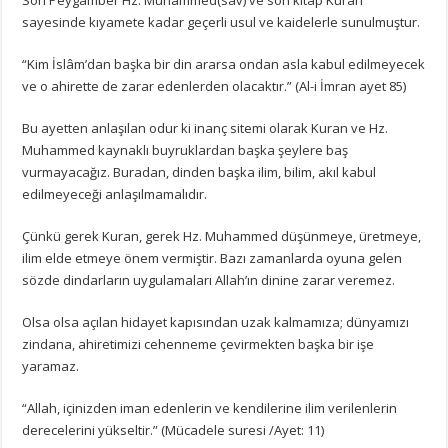
sayesinde kıyamete kadar geçerli usul ve kaidelerle sunulmuştur.
“Kim İslâm’dan başka bir din ararsa ondan asla kabul edilmeyecek
ve o ahirette de zarar edenlerden olacaktır.” (Al-i İmran ayet 85)
Bu ayetten anlaşılan odur ki inanç sitemi olarak Kuran ve Hz.
Muhammed kaynaklı buyruklardan başka şeylere baş
vurmayacağız. Buradan, dinden başka ilim, bilim, akıl kabul
edilmeyeceği anlaşılmamalıdır.
Çünkü gerek Kuran, gerek Hz. Muhammed düşünmeye, üretmeye,
ilim elde etmeye önem vermiştir. Bazı zamanlarda oyuna gelen
sözde dindarların uygulamaları Allah’ın dinine zarar veremez.
Olsa olsa açılan hidayet kapısından uzak kalmamıza; dünyamızı
zindana, ahiretimizi cehenneme çevirmekten başka bir işe
yaramaz.
“Allah, içinizden iman edenlerin ve kendilerine ilim verilenlerin
derecelerini yükseltir.” (Mücadele suresi /Ayet: 11)