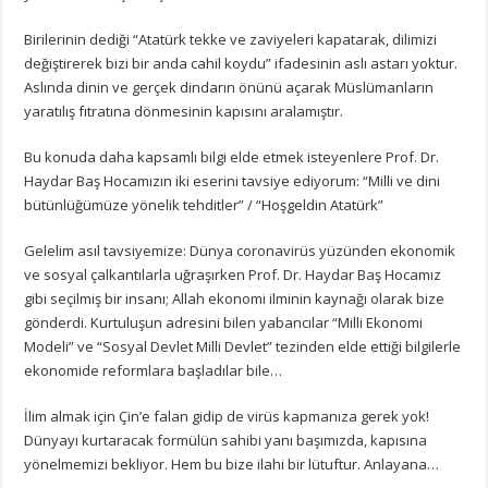
Birilerinin dediği “Atatürk tekke ve zaviyeleri kapatarak, dilimizi
değiştirerek bizi bir anda cahil koydu” ifadesinin aslı astarı yoktur.
Aslında dinin ve gerçek dindarın önünü açarak Müslümanların
yaratılış fıtratına dönmesinin kapısını aralamıştır.
Bu konuda daha kapsamlı bilgi elde etmek isteyenlere Prof. Dr.
Haydar Baş Hocamızın iki eserini tavsiye ediyorum: “Milli ve dini
bütünlüğümüze yönelik tehditler” / “Hoşgeldin Atatürk”
Gelelim asıl tavsiyemize: Dünya coronavirüs yüzünden ekonomik
ve sosyal çalkantılarla uğraşırken Prof. Dr. Haydar Baş Hocamız
gibi seçilmiş bir insanı; Allah ekonomi ilminin kaynağı olarak bize
gönderdi. Kurtuluşun adresini bilen yabancılar “Milli Ekonomi
Modeli” ve “Sosyal Devlet Milli Devlet” tezinden elde ettiği bilgilerle
ekonomide reformlara başladılar bile…
İlim almak için Çin’e falan gidip de virüs kapmanıza gerek yok!
Dünyayı kurtaracak formülün sahibi yanı başımızda, kapısına
yönelmemizi bekliyor. Hem bu bize ilahi bir lütuftur. Anlayana…