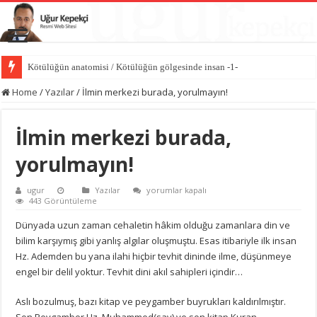
Kötülüğün anatomisi / Kötülüğün gölgesinde insan -1-
Dünyayı değiştiren sessiz güç iyiliktir / İyilik Medeniyeti -10-
Home
/
Yazılar
/
İlmin merkezi burada, yorulmayın!
İlmin merkezi burada,
yorulmayın!
İlmin
ugur
Yazılar
yorumlar kapalı
merkezi
443 Görüntüleme
burada,
yorulmayın!
Dünyada uzun zaman cehaletin hâkim olduğu zamanlara din ve
için
bilim karşıymış gibi yanlış algılar oluşmuştu. Esas itibariyle ilk insan
Hz. Ademden bu yana ilahi hiçbir tevhit dininde ilme, düşünmeye
engel bir delil yoktur. Tevhit dini akıl sahipleri içindir…
Aslı bozulmuş, bazı kitap ve peygamber buyrukları kaldırılmıştır.
Son Peygamber Hz. Muhammed(sav) ve son kitap Kuran