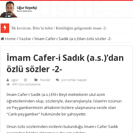
İlk kıvılcım: İblis’in kibri / Kötülüğün gölgesinde insan -2-
Home
/
Yazılar
/
İmam Cafer-i Sadık (a.s.)’dan özlü sözler -2-
İmam Cafer-i Sadık (a.s.)’dan
özlü sözler -2-
İmam
ugur
Yazılar
yorumlar kapalı
Cafer-
497 Görüntüleme
i
Sadık
İmam Cafer-i Sadık (a.s.) Ehl-i Beyt mektebinin ulul azim
(a.s.)’dan
öğreticilerinden olup, sözleriyle, davranışlarıyla; İslam’ın özünün
özlü
sözler
ve Peygamberimizin ahlakının bizlere ulaşmasına vesile olan
-2-
“Canlı peygamber” hükmünde bir şahsiyettir.
için
Onun özlü sözlerinden incilerin bulunduğu İmam-ı Cafer Sadık
eserinden bilgiler aktarmaya devam edelim: