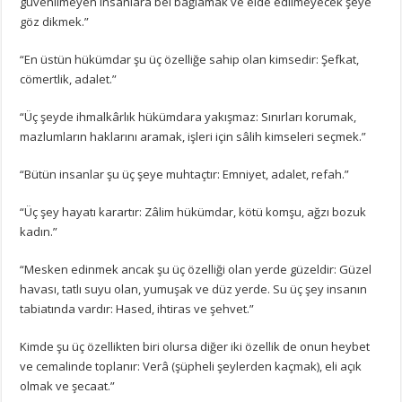
güvenilmeyen insanlara bel bağlamak ve elde edilmeyecek şeye
göz dikmek.”
“En üstün hükümdar şu üç özelliğe sahip olan kimsedir: Şefkat,
cömertlik, adalet.”
“Üç şeyde ihmalkârlık hükümdara yakışmaz: Sınırları korumak,
mazlumların haklarını aramak, işleri için sâlih kimseleri seçmek.”
“Bütün insanlar şu üç şeye muhtaçtır: Emniyet, adalet, refah.”
“Üç şey hayatı karartır: Zâlim hükümdar, kötü komşu, ağzı bozuk
kadın.”
“Mesken edinmek ancak şu üç özelliği olan yerde güzeldir: Güzel
havası, tatlı suyu olan, yumuşak ve düz yerde. Su üç şey insanın
tabiatında vardır: Hased, ihtiras ve şehvet.”
Kimde şu üç özellikten biri olursa diğer iki özellik de onun heybet
ve cemalinde toplanır: Verâ (şüpheli şeylerden kaçmak), eli açık
olmak ve şecaat.”