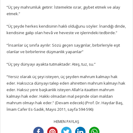
“Üç şey mahrumluk getirir: İstemekte ısrar, gıybet etmek ve alay
etmek.”
“Üç şeyde herkes kendisinin haklı olduğunu söyler: İnandığı dinde,
kendisine galip olan hevâ ve heveste ve işlerindeki tedbirde.”
“İnsanlar üç sınıfa ayrılır: Sözü geçen saygınlar, birbirleriyle eşit
olanlar ve birbirlerine düşmanlık yapanlar”
“Üç şey dünyayı ayakta tutmaktadır: Ateş, tuz, su.”
“Yersiz olarak üç şeyi isteyen, üç şeyden mahrum kalmayı hak
eder. Haksızca dünyayı talep eden ahiretten mahrum kalmayı hak
eder. Haksız yere başkanlık isteyen Allah’a itaatten mahrum
kalmayı hak eder. Hakkı olmadan mal peşinde olan maldan
mahrum olmayı hak eder.” (Devam edecek) (Prof. Dr. Haydar Baş,
İmam Cafer Es-Sadık, Mayıs 2011, sayfa 594-596)
HEMEN PAYLAŞ