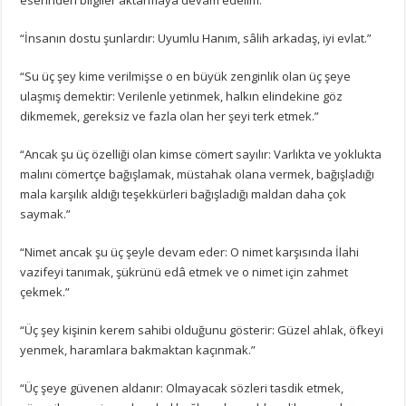
“İnsanın dostu şunlardır: Uyumlu Hanım, sâlih arkadaş, iyi evlat.”
“Su üç şey kime verilmişse o en büyük zenginlik olan üç şeye
ulaşmış demektir: Verilenle yetinmek, halkın elindekine göz
dikmemek, gereksiz ve fazla olan her şeyi terk etmek.”
“Ancak şu üç özelliği olan kimse cömert sayılır: Varlıkta ve yoklukta
malını cömertçe bağışlamak, müstahak olana vermek, bağışladığı
mala karşılık aldığı teşekkürleri bağışladığı maldan daha çok
saymak.”
“Nimet ancak şu üç şeyle devam eder: O nimet karşısında İlahi
vazifeyi tanımak, şükrünü edâ etmek ve o nimet için zahmet
çekmek.”
“Üç şey kişinin kerem sahibi olduğunu gösterir: Güzel ahlak, öfkeyi
yenmek, haramlara bakmaktan kaçınmak.”
“Üç şeye güvenen aldanır: Olmayacak sözleri tasdik etmek,