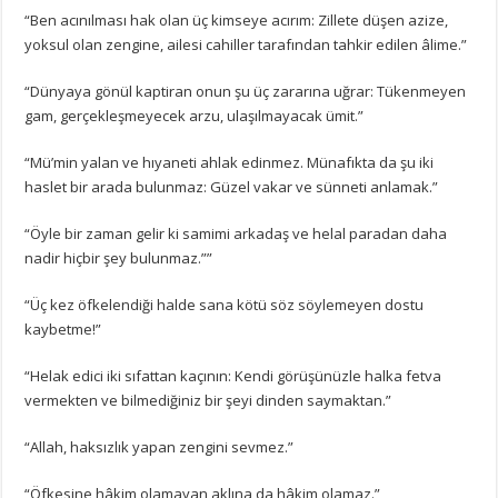
“Ben acınılması hak olan üç kimseye acırım: Zillete düşen azize,
yoksul olan zengine, ailesi cahiller tarafından tahkir edilen âlime.”
“Dünyaya gönül kaptiran onun şu üç zararına uğrar: Tükenmeyen
gam, gerçekleşmeyecek arzu, ulaşılmayacak ümit.”
“Mü’min yalan ve hıyaneti ahlak edinmez. Münafıkta da şu iki
haslet bir arada bulunmaz: Güzel vakar ve sünneti anlamak.”
“Öyle bir zaman gelir ki samimi arkadaş ve helal paradan daha
nadir hiçbir şey bulunmaz.””
“Üç kez öfkelendiği halde sana kötü söz söylemeyen dostu
kaybetme!”
“Helak edici iki sıfattan kaçının: Kendi görüşünüzle halka fetva
vermekten ve bilmediğiniz bir şeyi dinden saymaktan.”
“Allah, haksızlık yapan zengini sevmez.”
“Öfkesine hâkim olamayan aklına da hâkim olamaz.”