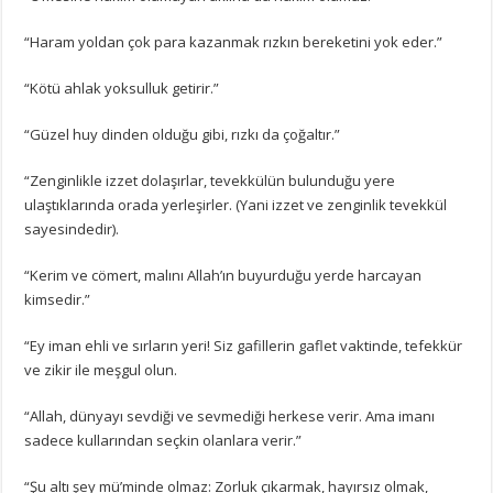
“Haram yoldan çok para kazanmak rızkın bereketini yok eder.”
“Kötü ahlak yoksulluk getirir.”
“Güzel huy dinden olduğu gibi, rızkı da çoğaltır.”
“Zenginlikle izzet dolaşırlar, tevekkülün bulunduğu yere
ulaştıklarında orada yerleşirler. (Yani izzet ve zenginlik tevekkül
sayesindedir).
“Kerim ve cömert, malını Allah’ın buyurduğu yerde harcayan
kimsedir.”
“Ey iman ehli ve sırların yeri! Siz gafillerin gaflet vaktinde, tefekkür
ve zikir ile meşgul olun.
“Allah, dünyayı sevdiği ve sevmediği herkese verir. Ama imanı
sadece kullarından seçkin olanlara verir.”
“Şu altı şey mü’minde olmaz: Zorluk çıkarmak, hayırsız olmak,