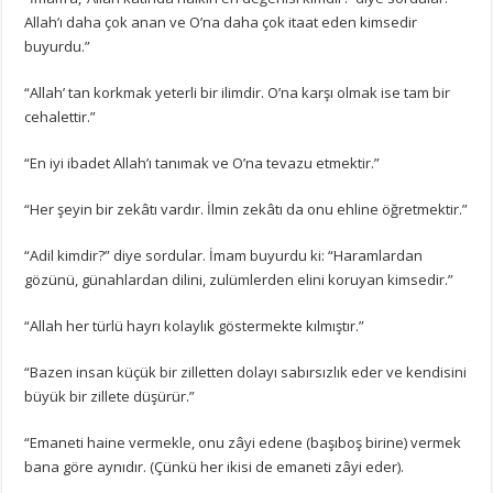
Allah’ı daha çok anan ve O’na daha çok itaat eden kimsedir
buyurdu.”
“Allah’ tan korkmak yeterli bir ilimdir. O’na karşı olmak ise tam bir
cehalettir.”
“En iyi ibadet Allah’ı tanımak ve O’na tevazu etmektir.”
“Her şeyin bir zekâtı vardır. İlmin zekâtı da onu ehline öğretmektir.”
“Adil kimdir?” diye sordular. İmam buyurdu ki: “Haramlardan
gözünü, günahlardan dilini, zulümlerden elini koruyan kimsedir.”
“Allah her türlü hayrı kolaylık göstermekte kılmıştır.”
“Bazen insan küçük bir zilletten dolayı sabırsızlık eder ve kendisini
büyük bir zillete düşürür.”
“Emaneti haine vermekle, onu zâyi edene (başıboş birine) vermek
bana göre aynıdır. (Çünkü her ikisi de emaneti zâyi eder).