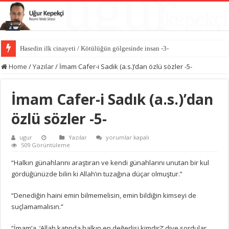
Hasedin ilk cinayeti / Kötülüğün gölgesinde insan -3-
İlk kıvılcım: İblis’in kibri / Kötülüğün gölgesinde insan -2-
Home
/
Yazılar
/
İmam Cafer-i Sadık (a.s.)’dan özlü sözler -5-
İmam Cafer-i Sadık (a.s.)’dan
özlü sözler -5-
İmam
ugur
Yazılar
yorumlar kapalı
Cafer-
509 Görüntüleme
i
Sadık
“Halkın günahlarını araştıran ve kendi günahlarını unutan bir kul
(a.s.)’dan
gördüğünüzde bilin ki Allah’ın tuzağına düçar olmuştur.”
özlü
sözler
-5-
“Denediğin haini emin bilmemelisin, emin bildiğin kimseyi de
için
suçlamamalısın.”
“İmam’a, ‘Allah katında halkın en değerlisi kimdir?’ diye sordular.