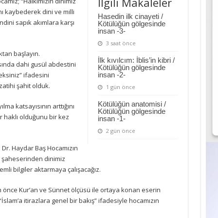
İlgili Makaleler
camız; “Halkımızın dinimiz
ı kaybederek dini ve milli
Hasedin ilk cinayeti /
ndini sapık akımlara karşı
Kötülüğün gölgesinde
insan -3-
3 saat önce
ktan başlayın.
İlk kıvılcım: İblis’in kibri /
sında dahi gusül abdestini
Kötülüğün gölgesinde
ksiniz” ifadesini
insan -2-
atihi şahit olduk.
1 gün önce
Kötülüğün anatomisi /
lma katsayısının arttığını
Kötülüğün gölgesinde
 haklı olduğunu bir kez
insan -1-
2 gün önce
f. Dr. Haydar Baş Hocamızın
ı” şaheserinden dinimiz
emli bilgiler aktarmaya çalışacağız.
n önce Kur’an ve Sünnet ölçüsü ile ortaya konan eserin
İslam’a itirazlara genel bir bakış” ifadesiyle hocamızın