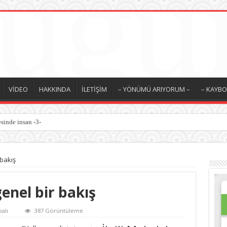
VİDEO
HAKKINDA
İLETİŞİM
– YÖNÜMÜ ARIYORUM –
– KAYBO
sinde insan -3-
 bakış
genel bir bakış
alı
387 Görüntüleme