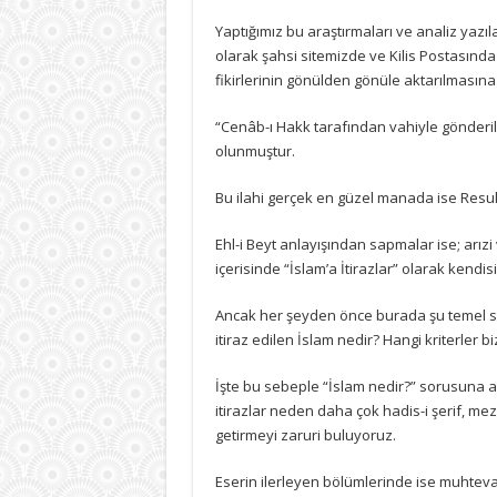
Yaptığımız bu araştırmaları ve analiz yazıl
olarak şahsi sitemizde ve Kilis Postasın
fikirlerinin gönülden gönüle aktarılmasın
“Cenâb-ı Hakk tarafından vahiyle gönderile
olunmuştur.
Bu ilahi gerçek en güzel manada ise Resulü
Ehl-i Beyt anlayışından sapmalar ise; arız
içerisinde “İslam’a İtirazlar” olarak kendisi
Ancak her şeyden önce burada şu temel s
itiraz edilen İslam nedir? Hangi kriterler bi
İşte bu sebeple “İslam nedir?” sorusuna a
itirazlar neden daha çok hadis-i şerif, m
getirmeyi zaruri buluyoruz.
Eserin ilerleyen bölümlerinde ise muhtevay