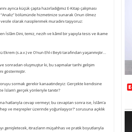
arını ayrıca küçük çapta hazırladığımız E-Kitap çalışması
da “Analiz” bölümünde hizmetinize sunarak Onun ölmez
a vesile olarak nasiplenmek muradını taşıyoruz:
n İslâm Dini, temiz, nezih ve kâmil bir yapıyla tesis ve ikame
 Ekrem (s.a.v.) ve O’nun Ehl-i Beyti tarafından yaşanmıştır…
i ve sonradan oluşmuştur ki, bu sapmalar tarihi gelişim
ni göstermiştir.
oruyu sormak gerekir kanaatindeyiz: Gerçekte kendisine
ze İslam’ı gerçek yönleriyle tanıtır?
na hatlarıyla cevap vermeyi; bu cevaptan sonra ise, İslâm’a
ezhep ve meşrepler üzerinde yoğunlaşıyor?’ sorusuna açıklık
ı genişletecek, itirazların müşahhas ve pratik boyutlarıyla