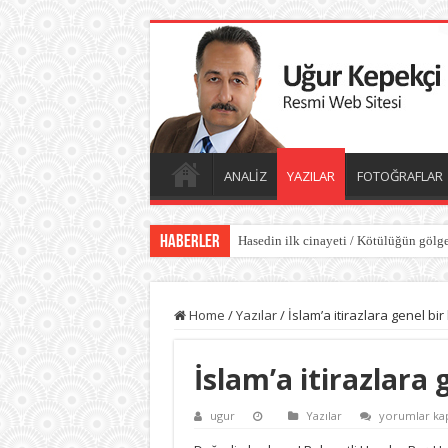
ANALİZ
YAZILAR
FOTOĞRAFLAR
Haberler
Hasedin ilk cinayeti / Kötülüğün gölge
Home
/
Yazılar
/
İslam’a itirazlara genel bir
İslam’a itirazlara 
İslam’a
ugur
Yazılar
yorumlar kap
itirazlara
genel