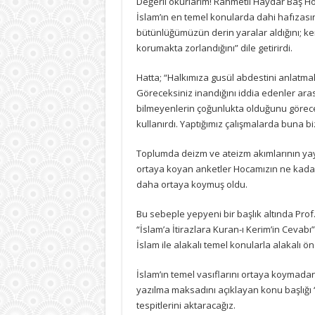
Değerli okurlarım! Rahmetli Haydar Baş Ho
bir
İslam’ın en temel konularda dahi hafızasın
bakış
için
bütünlüğümüzün derin yaralar aldığını; ke
korumakta zorlandığını” dile getirirdi.
Hatta; “Halkımıza gusül abdestini anlatma
Göreceksiniz inandığını iddia edenler ara
bilmeyenlerin çoğunlukta olduğunu görece
kullanırdı. Yaptığımız çalışmalarda buna biz
Toplumda deizm ve ateizm akımlarının yayı
ortaya koyan anketler Hocamızın ne kadar
daha ortaya koymuş oldu.
Bu sebeple yepyeni bir başlık altında Pro
“İslam’a İtirazlara Kuran-ı Kerim’in Cevab
İslam ile alakalı temel konularla alakalı ön
İslam’ın temel vasıflarını ortaya koymada
yazılma maksadını açıklayan konu başlığı “
tespitlerini aktaracağız.