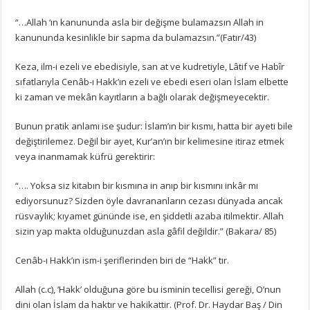
“…Allah ‘ın kanununda asla bir değişme bulamazsın Allah in
kanununda kesinlikle bir sapma da bulamazsın.”(Fatır/43)
Keza, ilm-i ezeli ve ebedisiyle, san at ve kudretiyle, Lâtif ve Habîr
sıfatlarıyla Cenâb-ı Hakk’ın ezeli ve ebedi eseri olan İslam elbette
ki zaman ve mekân kayıtların a bağlı olarak değişmeyecektir.
Bunun pratik anlamı ise şudur: İslam’ın bir kısmı, hatta bir ayeti bile
değiştirilemez. Değil bir ayet, Kur’an’ın bir kelimesine itiraz etmek
veya inanmamak küfrü gerektirir:
“…. Yoksa siz kitabın bir kısmına in anıp bir kısmını inkâr mı
ediyorsunuz? Sizden öyle davrananların cezası dünyada ancak
rüsvaylık; kıyamet gününde ise, en şiddetli azaba itilmektir. Allah
sizin yap makta olduğunuzdan asla gâfil değildir.” (Bakara/ 85)
Cenâb-ı Hakk’ın ism-i şeriflerinden biri de “Hakk” tır.
Allah (c.c), ‘Hakk’ olduğuna göre bu isminin tecellisi gereği, O’nun
dini olan İslam da haktır ve hakikattir. (Prof. Dr. Haydar Baş / Din