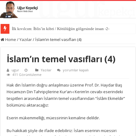
İlk kıvılcım: İblis’in kibri / Kötülüğün gölgesinde insan -2-
Home
/
Yazılar
/
İslam’ın temel vasıfları (4)
İslam’ın temel vasıfları (4)
İslam’ın
ugur
Yazılar
yorumlar kapalı
temel
411 Görüntüleme
vasıfları
(4)
Hak din İslam’ın doğru anlaşılması üzerine Prof. Dr. Haydar Baş
için
Hocamızın Din Tahripçilerine Kur’an-ı Kerim’in cevabı eserindeki
tespitleri arasından İslam’ın temel vasıflarından “İslâm Ekmeldir”
bölümünü aktaracağız:
Eserin mükemmelliği, müessirinin kemaline delildir.
Bu hakikati şöyle de ifade edebiliriz: İslam eserinin müessiri