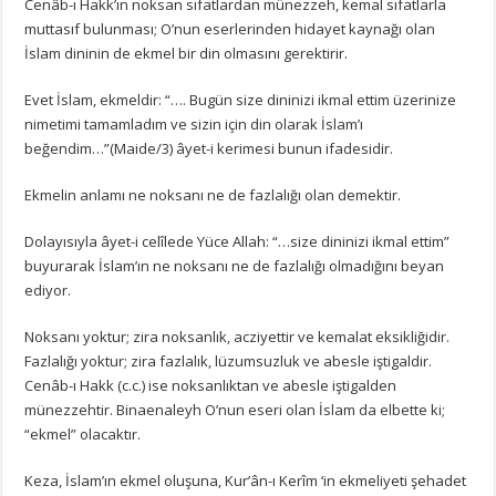
Cenâb-ı Hakk’ın noksan sıfatlardan münezzeh, kemal sıfatlarla
muttasıf bulunması; O’nun eserlerinden hidayet kaynağı olan
İslam dininin de ekmel bir din olmasını gerektirir.
Evet İslam, ekmeldir: “…. Bugün size dininizi ikmal ettim üzerinize
nimetimi tamamladım ve sizin için din olarak İslam’ı
beğendim…”(Maide/3) âyet-i kerimesi bunun ifadesidir.
Ekmelin anlamı ne noksanı ne de fazlalığı olan demektir.
Dolayısıyla âyet-i celîlede Yüce Allah: “…size dininizi ikmal ettim”
buyurarak İslam’ın ne noksanı ne de fazlalığı olmadığını beyan
ediyor.
Noksanı yoktur; zira noksanlık, acziyettir ve kemalat eksikliğidir.
Fazlalığı yoktur; zira fazlalık, lüzumsuzluk ve abesle iştigaldir.
Cenâb-ı Hakk (c.c.) ise noksanlıktan ve abesle iştigalden
münezzehtir. Binaenaleyh O’nun eseri olan İslam da elbette ki;
“ekmel” olacaktır.
Keza, İslam’ın ekmel oluşuna, Kur’ân-ı Kerîm ‘in ekmeliyeti şehadet