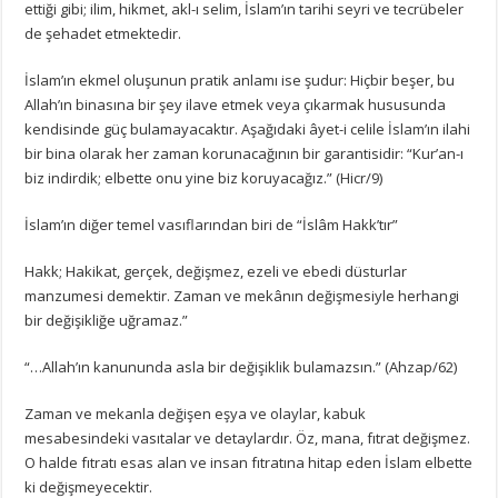
ettiği gibi; ilim, hikmet, akl-ı selim, İslam’ın tarihi seyri ve tecrübeler
de şehadet etmektedir.
İslam’ın ekmel oluşunun pratik anlamı ise şudur: Hiçbir beşer, bu
Allah’ın binasına bir şey ilave etmek veya çıkarmak hususunda
kendisinde güç bulamayacaktır. Aşağıdaki âyet-i celile İslam’ın ilahi
bir bina olarak her zaman korunacağının bir garantisidir: “Kur’an-ı
biz indirdik; elbette onu yine biz koruyacağız.” (Hicr/9)
İslam’ın diğer temel vasıflarından biri de “İslâm Hakk’tır”
Hakk; Hakikat, gerçek, değişmez, ezeli ve ebedi düsturlar
manzumesi demektir. Zaman ve mekânın değişmesiyle herhangi
bir değişikliğe uğramaz.”
“…Allah’ın kanununda asla bir değişiklik bulamazsın.” (Ahzap/62)
Zaman ve mekanla değişen eşya ve olaylar, kabuk
mesabesindeki vasıtalar ve detaylardır. Öz, mana, fıtrat değişmez.
O halde fıtratı esas alan ve insan fıtratına hitap eden İslam elbette
ki değişmeyecektir.