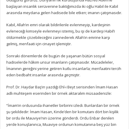
başlayan insanlık serüvenine baktığımızda iki oğlu Habil ile Kabil
arasında meydana gelen hadisede bile etken; imanın çatışmasıdır.
Kabil, Allah’ın emri olarak bildirilenle evlenmeyip, kardeşinin
evleneceği kimseyle evlenmeyi istemiş, bu işi de kardeşi Habil’i
öldürmekle çözebileceğini zannederek Allah’ın emrine karşı
gelmiş, menfaati için cinayet işlemiştir.
Sonraki dönemlerde de bugün de yaşanan bütün sosyal
hadiselerde hâkim unsur imanların çatışmasıdır. Mücadeleler,
İmanının gereğini yerine getiren kutlu insanlarla; menfaatini tercih
eden bedbaht insanlar arasında geçmiştir.
Prof. Dr. Haydar Baş’ın yazdığı Ehl-i Beyt serisinden İmam Hasan
adlı muhteşem eserinden bir örnek aktaralım müsaadenizle:
“İmam’ın ordusunda ihanetler birbirini izledi. Bunlardan bir örnek
şu şekildedir: İmam Hasan, Kinde’den bir komutanı dört bin kişilik
bir ordu ile Mauviye’nin üzerine gönderdi. Ordu Enbar denilen
yerde konuşlanınca, Muaviye ordunun komutanına beş yüz bin