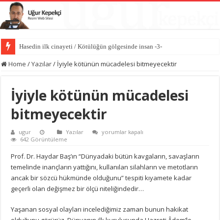
Hasedin ilk cinayeti / Kötülüğün gölgesinde insan -3-
İlk kıvılcım: İblis’in kibri / Kötülüğün gölgesinde insan -2-
Home
/
Yazılar
/
İyiyle kötünün mücadelesi bitmeyecektir
İyiyle kötünün mücadelesi
bitmeyecektir
İyiyle
ugur
Yazılar
yorumlar kapalı
kötünün
642 Görüntüleme
mücadelesi
bitmeyecektir
Prof. Dr. Haydar Baş’ın “Dünyadaki bütün kavgaların, savaşların
için
temelinde inançların yattığını, kullanılan silahların ve metotların
ancak bir sözcü hükmünde olduğunu” tespiti kıyamete kadar
geçerli olan değişmez bir ölçü niteliğindedir…
Yaşanan sosyal olayları incelediğimiz zaman bunun hakikat
olduğunu görürüz. Dünyanın ilk kuruluşunda Hazreti Âdem’le