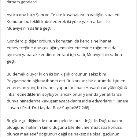
dirhem gönderdi.
Ayrıca ona bazı Şam ve Cezire kasabalarının valiliğini vaat etti.
Komutan bu teklifi kabul ederek iki yüze yakın adamı ile
Muaviye’nin safına geçti…
Gönderdiği diğer ordunun komutanı da kendisine ihanet
etmeyeceğine dair çok ağır yeminler etmesine rağmen o da
aynısını yaparak kendini menfaat için sattı, Muaviye’nin safına
geçti…
Bu demek oluyor ki on iki bin kişilik ordunun sekiz bini
Peygamberin oğluna ihanet etti. Bu korkunç bir durumdu. İşin en
enteresan yanı, bu ihaneti yapanlar İmam Hasan’ın büyüklüğünü
inkâr etmediklerini söylüyor, ancak onun yanında yer alırlarsa
dünya nimetlerine kavuşamayacaklarını iddia ediyorlardı?” (İmam
Hasan / Prof. Dr. Haydar Baş/ Sayfa:267-268)
Bugüne geldiğimizde durum pek de farklı değildir. Doğrunun ne
olduğunu, haklının kim olduğunu bilenler, menfaat söz konusu
olunca maalesef doğrunun değil de haksız da olsa, güçlünün