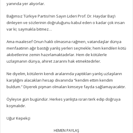
yanında yer alıyorlar.
Bağımsız Türkiye Partisi’nin Sayın Lideri Prof. Dr. Haydar Baş’ı
dinleyen ve sözlerinin doğruluğunu kabul eden o kadar çok insan
var ki; saymakla bitmez…
Ama maalesef Onun haklı olmasına rağmen, vatandaşlar dünya
menfaatinin ağır bastığı yanlış yerleri seçmekle; hem kendileri kötü
akıbetlerine zemin hazırlamaktadırlar. Hem de kötülerle
uzlaşmanın dünya, ahiret zararını hak etmektedirler.
Ne diyelim, kötülerin kendi aralarında yaptıkları yanlış uzlaşıların
karşılığını alacakları hesap divanında “kendim ettim kendim
buldum.” Diyerek pişman olmaları kimseye fayda sağlamayacaktır.
Öyleyse gün bugündür. Herkes yanlışta ısrarı terk edip doğruya
koşmalıdır.
Uğur Kepekçi
HEMEN PAYLAŞ